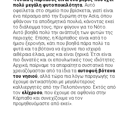
πολύ μεγάλη φυτοποικιλότητα.
Αυτό
οφείλεται στο σημείο που βρίσκεται, γιατί είναι
ένα πέρασμα από την Ευρώπη στην Ασία, όπου
φθάνουν τα αποδημητικά πουλιά, κάνοντας εκεί
το διάλειμμα τους, πριν φύγουν για το Νότο.
Αυτό βοηθά πολύ την ανάπτυξη των φυτών της
περιοχής. Επίσης, η Κάρπαθος είναι κατά το
ήμισυ ξερονήσι, κάτι που βοηθά πάρα πολύ τα
φυτά και τα βότανα να έχουνε πιο ισχυρά
αιθέραια έλαια, μιας και είναι ξηρικά. Έτσι είναι
πιο δυνατές και οι επουλωτικές τους ιδιότητες.
Αρχικά, παίρναμε τα απαραίτητα συστατικά που
χρειαζόμασταν από τα ίδια τα
αυτοφυή βότανα
του νησιού
, αλλά τώρα πια λόγω παραγωγής τα
έχουμε αντικαστήσει με μεγαλύτερους
καλλιεργητές από την Πελοπόννησο. Εκτός από
τον
ελίχρυσο
, που έχουμε σε αφθονία στην
Κάρπαθο και συνεχίζουμε να τον
προμηθευόμαστε από εκεί».