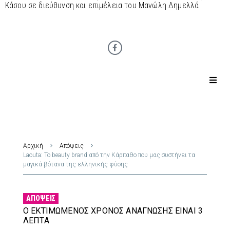
Κάσου σε διεύθυνση και επιμέλεια του Μανώλη Δημελλά
Αρχική
Απόψεις
Laouta: Το beauty brand από την Κάρπαθο που μας συστήνει τα
μαγικά βότανα της ελληνικής φύσης
ΑΠΌΨΕΙΣ
Ο ΕΚΤΙΜΏΜΕΝΟΣ ΧΡΌΝΟΣ ΑΝΆΓΝΩΣΗΣ ΕΊΝΑΙ 3
ΛΕΠΤΆ