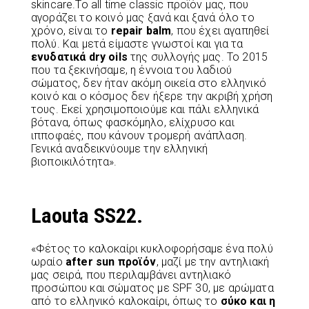
skincare.Το all time classic προϊόν μας, που
αγοράζει το κοινό μας ξανά και ξανά όλο το
χρόνο, είναι το
repair balm
, που έχει αγαπηθεί
πολύ. Και μετά είμαστε γνωστοί και για τα
ενυδατικά dry oils
της συλλογής μας. Το 2015
που τα ξεκινήσαμε, η έννοια του λαδιού
σώματος, δεν ήταν ακόμη οικεία στο ελληνικό
κοινό και ο κόσμος δεν ήξερε την ακριβή χρήση
τους. Εκεί χρησιμοποιούμε και πάλι ελληνικά
βότανα, όπως φασκόμηλο, ελίχρυσο και
ιπποφαές, που κάνουν τρομερή ανάπλαση.
Γενικά αναδεικνύουμε την ελληνική
βιοποικιλότητα».
Laouta SS22.
«Φέτος το καλοκαίρι κυκλοφορήσαμε ένα πολύ
ωραίο
after sun προϊόν
, μαζί με την αντηλιακή
μας σειρά, που περιλαμβάνει αντηλιακό
προσώπου και σώματος με SPF 30, με αρώματα
από το ελληνικό καλοκαίρι, όπως το
σύκο και η