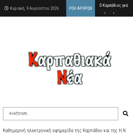
Ο Καρπάθιος γκάνγ
Από την πέτρα της
Η Κάρπαθος υπό τρ
Κυριακή, 9 Αυγούστου 2026
ΡΟΉ ΆΡΘΡΩΝ
Καθημερινή ηλεκτρονική εφημερίδα της Καρπάθου και της Η.Ν.