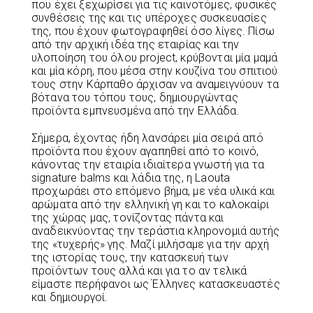
που έχει ξεχωρίσει για τις καινοτόμες, φυσικές
συνθέσεις της και τις υπέροχες συσκευασίες
της, που έχουν φωτογραφηθεί όσο λίγες. Πίσω
από την αρχική ιδέα της εταιρίας και την
υλοποίηση του όλου project, κρύβονται μία μαμά
και μία κόρη, που μέσα στην κουζίνα του σπιτιού
τους στην Κάρπαθο άρχισαν να αναμειγνύουν τα
βότανα του τόπου τους, δημιουργώντας
προϊόντα εμπνευσμένα από την Ελλάδα.
Σήμερα, έχοντας ήδη λανσάρει μία σειρά από
προϊόντα που έχουν αγαπηθεί από το κοινό,
κάνοντας την εταιρία ιδιαίτερα γνωστή για τα
signature balms και λάδια της, η Laouta
προχωράει στο επόμενο βήμα, με νέα υλικά και
αρώματα από την ελληνική γη και το καλοκαίρι
της χώρας μας, τονίζοντας πάντα και
αναδεικνύοντας την τεράστια κληρονομιά αυτής
της «τυχερής» γης. Μαζί μιλήσαμε για την αρχή
της ιστορίας τους, την κατασκευή των
προϊόντων τους αλλά και για το αν τελικά
είμαστε περήφανοι ως Έλληνες κατασκευαστές
και δημιουργοί.