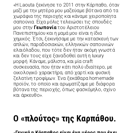
«Η Laouta ξεκίνησε το 2011 στην Κάρπαθο, όταν
μαζί με την μητέρα μου μαζεύαμε βότανα από τα
χωράφια της περιοχής και κάναμε χειροποίητα
σαπούνια. Είχα μόλις τελειώσει τις σπουδές
μου στην
Γεωπονία
του Αριστοτέλειου
Πανεπιστημίου και η μαμά μου είναι η ίδια
χημικός. Έτσι, ξεκινήσαμε με την κατασκευή των
απλών, παραδοσιακών, ελληνικών σαπουνιών
ελαιόλαδου, που τότε δεν ήταν ακόμη γνωστά
και δεν τους είχε ξαναδοθεί αυτή η luxury
μορφή. Κάναμε, μάλιστα, και μία craft
συσκευασία, που ήταν κάτι πολύ ιδιαίτερο, με
οικολογικό χαρακτήρα, από χαρτί και φυσική
ζελατίνη τροφίμων. Ένα ξεκάθαρα homemade
προϊόν, το οποίο και αρωματίζαμε με διάφορα
βότανα της περιοχής, όπως φασκόμηλο, σχίνο
και άρκευθο».
Ο «πλούτος» της Καρπάθου.
«
Γενικά η Κάρπαθος είναι ένα μέρος που έχει