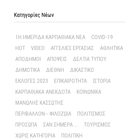
Κατηγορίες Νέων
1Η ΗΜΕΡΊΔΑ ΚΑΡΠΑΘΙΑΚΆ ΝΈΑ
COVID-19
HOT
VIDEO
ΑΓΓΕΛΊΕΣ ΕΡΓΑΣΊΑΣ
ΑΘΛΗΤΙΚΆ
ΑΠΌΔΗΜΟΙ
ΑΠΌΨΕΙΣ
ΔΕΛΤΊΑ ΤΎΠΟΥ
ΔΗΜΟΤΙΚΆ
ΔΙΕΘΝΉ
ΔΙΚΑΣΤΙΚΌ
ΕΚΛΟΓΈΣ 2023
ΕΠΙΚΑΙΡΌΤΗΤΑ
ΙΣΤΟΡΊΑ
ΚΑΡΠΑΘΙΑΚΆ ΑΝΈΚΔΟΤΑ
ΚΟΙΝΩΝΙΚΆ
ΜΑΝΏΛΗΣ ΚΑΣΣΏΤΗΣ
ΠΕΡΙΒΆΛΛΟΝ - ΦΙΛΟΖΩΊΑ
ΠΟΛΙΤΙΣΜΌΣ
ΠΡΌΣΩΠΑ
ΣΑΝ ΣΉΜΕΡΑ ...
ΤΟΥΡΙΣΜΌΣ
ΧΩΡΊΣ ΚΑΤΗΓΟΡΊΑ
ΠΟΛΙΤΙΚΉ