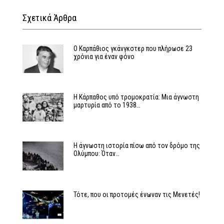
Σχετικά Άρθρα
Ο Καρπάθιος γκάνγκστερ που πλήρωσε 23
χρόνια για έναν φόνο
Η Κάρπαθος υπό τρομοκρατία: Μια άγνωστη
μαρτυρία από το 1938…
Η άγνωστη ιστορία πίσω από τον δρόμο της
Ολύμπου: Όταν…
Τότε, που οι προτομές ένωναν τις Μενετές!