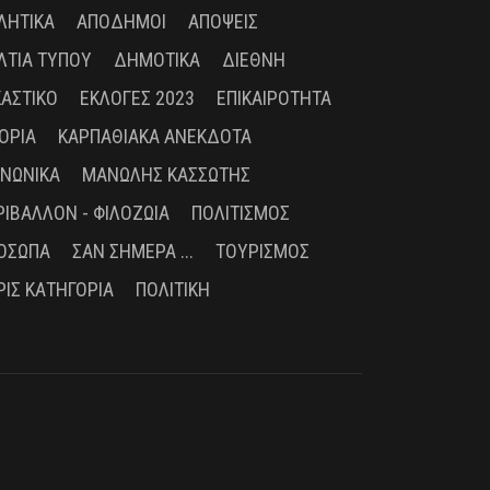
ΛΗΤΙΚΆ
ΑΠΌΔΗΜΟΙ
ΑΠΌΨΕΙΣ
ΛΤΊΑ ΤΎΠΟΥ
ΔΗΜΟΤΙΚΆ
ΔΙΕΘΝΉ
ΚΑΣΤΙΚΌ
ΕΚΛΟΓΈΣ 2023
ΕΠΙΚΑΙΡΌΤΗΤΑ
ΤΟΡΊΑ
ΚΑΡΠΑΘΙΑΚΆ ΑΝΈΚΔΟΤΑ
ΙΝΩΝΙΚΆ
ΜΑΝΏΛΗΣ ΚΑΣΣΏΤΗΣ
ΡΙΒΆΛΛΟΝ - ΦΙΛΟΖΩΊΑ
ΠΟΛΙΤΙΣΜΌΣ
ΌΣΩΠΑ
ΣΑΝ ΣΉΜΕΡΑ ...
ΤΟΥΡΙΣΜΌΣ
ΡΊΣ ΚΑΤΗΓΟΡΊΑ
ΠΟΛΙΤΙΚΉ