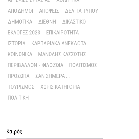
ΑΠΌΔΗΜΟΙ
ΑΠΌΨΕΙΣ
ΔΕΛΤΊΑ ΤΎΠΟΥ
ΔΗΜΟΤΙΚΆ
ΔΙΕΘΝΉ
ΔΙΚΑΣΤΙΚΌ
ΕΚΛΟΓΈΣ 2023
ΕΠΙΚΑΙΡΌΤΗΤΑ
ΙΣΤΟΡΊΑ
ΚΑΡΠΑΘΙΑΚΆ ΑΝΈΚΔΟΤΑ
ΚΟΙΝΩΝΙΚΆ
ΜΑΝΏΛΗΣ ΚΑΣΣΏΤΗΣ
ΠΕΡΙΒΆΛΛΟΝ - ΦΙΛΟΖΩΊΑ
ΠΟΛΙΤΙΣΜΌΣ
ΠΡΌΣΩΠΑ
ΣΑΝ ΣΉΜΕΡΑ ...
ΤΟΥΡΙΣΜΌΣ
ΧΩΡΊΣ ΚΑΤΗΓΟΡΊΑ
ΠΟΛΙΤΙΚΉ
Καιρός