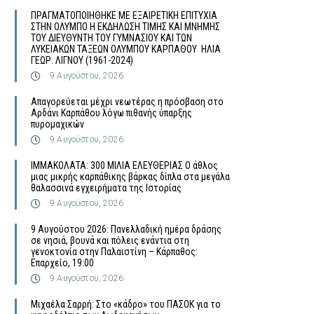
ΠΡΑΓΜΑΤΟΠΟΙΗΘΗΚΕ ΜΕ ΕΞΑΙΡΕΤΙΚΗ ΕΠΙΤΥΧΙΑ
ΣΤΗΝ ΟΛΥΜΠΟ Η ΕΚΔΗΛΩΣΗ ΤΙΜΗΣ ΚΑΙ ΜΝΗΜΗΣ
ΤΟΥ ΔΙΕΥΘΥΝΤΗ ΤΟΥ ΓΥΜΝΑΣΙΟΥ ΚΑΙ ΤΩΝ
ΛΥΚΕΙΑΚΩΝ ΤΑΞΕΩΝ ΟΛΥΜΠΟΥ ΚΑΡΠΑΘΟΥ ΗΛΙΑ
ΓΕΩΡ. ΛΙΓΝΟΥ (1961-2024)
9 Αυγούστου, 2026
Απαγορεύεται μέχρι νεωτέρας η πρόσβαση στο
Αρδάνι Καρπάθου λόγω πιθανής ύπαρξης
πυρομαχικών
9 Αυγούστου, 2026
ΙΜΜΑΚΟΛΑΤΑ: 300 ΜΙΛΙΑ ΕΛΕΥΘΕΡΙΑΣ Ο άθλος
μιας μικρής καρπάθικης βάρκας δίπλα στα μεγάλα
θαλασσινά εγχειρήματα της Ιστορίας
9 Αυγούστου, 2026
9 Αυγούστου 2026: Πανελλαδική ημέρα δράσης
σε νησιά, βουνά και πόλεις ενάντια στη
γενοκτονία στην Παλαιστίνη – Κάρπαθος:
Επαρχείο, 19:00
9 Αυγούστου, 2026
Μιχαέλα Σαρρή: Στο «κάδρο» του ΠΑΣΟΚ για το