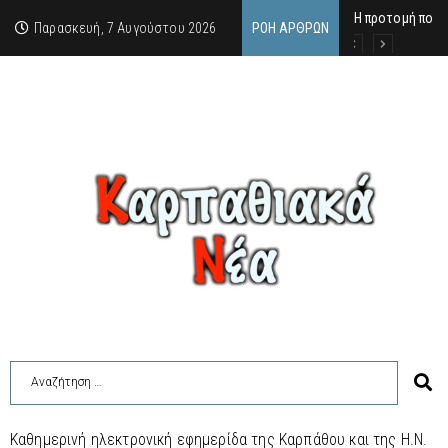
Η προτομή που 
Ο αιώνιος έφηβ
Δικαστική απόφ
Παρασκευή, 7 Αυγούστου 2026
ΡΟΉ ΆΡΘΡΩΝ
Καθημερινή ηλεκτρονική εφημερίδα της Καρπάθου και της Η.Ν.