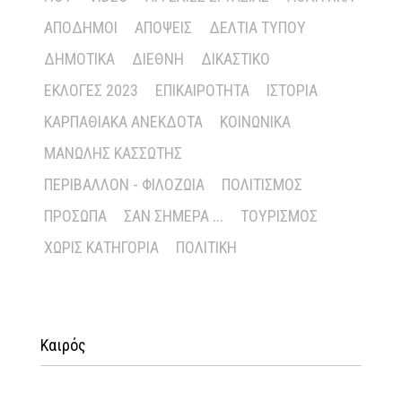
ΑΠΌΔΗΜΟΙ
ΑΠΌΨΕΙΣ
ΔΕΛΤΊΑ ΤΎΠΟΥ
ΔΗΜΟΤΙΚΆ
ΔΙΕΘΝΉ
ΔΙΚΑΣΤΙΚΌ
ΕΚΛΟΓΈΣ 2023
ΕΠΙΚΑΙΡΌΤΗΤΑ
ΙΣΤΟΡΊΑ
ΚΑΡΠΑΘΙΑΚΆ ΑΝΈΚΔΟΤΑ
ΚΟΙΝΩΝΙΚΆ
ΜΑΝΏΛΗΣ ΚΑΣΣΏΤΗΣ
ΠΕΡΙΒΆΛΛΟΝ - ΦΙΛΟΖΩΊΑ
ΠΟΛΙΤΙΣΜΌΣ
ΠΡΌΣΩΠΑ
ΣΑΝ ΣΉΜΕΡΑ ...
ΤΟΥΡΙΣΜΌΣ
ΧΩΡΊΣ ΚΑΤΗΓΟΡΊΑ
ΠΟΛΙΤΙΚΉ
Καιρός