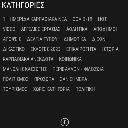
ΚΑΤΗΓΟΡΙΕΣ
1Η ΗΜΕΡΊΔΑ ΚΑΡΠΑΘΙΑΚΆ ΝΈΑ
COVID-19
HOT
VIDEO
ΑΓΓΕΛΊΕΣ ΕΡΓΑΣΊΑΣ
ΑΘΛΗΤΙΚΆ
ΑΠΌΔΗΜΟΙ
ΑΠΌΨΕΙΣ
ΔΕΛΤΊΑ ΤΎΠΟΥ
ΔΗΜΟΤΙΚΆ
ΔΙΕΘΝΉ
ΔΙΚΑΣΤΙΚΌ
ΕΚΛΟΓΈΣ 2023
ΕΠΙΚΑΙΡΌΤΗΤΑ
ΙΣΤΟΡΊΑ
ΚΑΡΠΑΘΙΑΚΆ ΑΝΈΚΔΟΤΑ
ΚΟΙΝΩΝΙΚΆ
ΜΑΝΏΛΗΣ ΚΑΣΣΏΤΗΣ
ΠΕΡΙΒΆΛΛΟΝ - ΦΙΛΟΖΩΊΑ
ΠΟΛΙΤΙΣΜΌΣ
ΠΡΌΣΩΠΑ
ΣΑΝ ΣΉΜΕΡΑ ...
ΤΟΥΡΙΣΜΌΣ
ΧΩΡΊΣ ΚΑΤΗΓΟΡΊΑ
ΠΟΛΙΤΙΚΉ