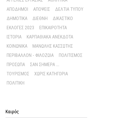
ΑΠΌΔΗΜΟΙ
ΑΠΌΨΕΙΣ
ΔΕΛΤΊΑ ΤΎΠΟΥ
ΔΗΜΟΤΙΚΆ
ΔΙΕΘΝΉ
ΔΙΚΑΣΤΙΚΌ
ΕΚΛΟΓΈΣ 2023
ΕΠΙΚΑΙΡΌΤΗΤΑ
ΙΣΤΟΡΊΑ
ΚΑΡΠΑΘΙΑΚΆ ΑΝΈΚΔΟΤΑ
ΚΟΙΝΩΝΙΚΆ
ΜΑΝΏΛΗΣ ΚΑΣΣΏΤΗΣ
ΠΕΡΙΒΆΛΛΟΝ - ΦΙΛΟΖΩΊΑ
ΠΟΛΙΤΙΣΜΌΣ
ΠΡΌΣΩΠΑ
ΣΑΝ ΣΉΜΕΡΑ ...
ΤΟΥΡΙΣΜΌΣ
ΧΩΡΊΣ ΚΑΤΗΓΟΡΊΑ
ΠΟΛΙΤΙΚΉ
Καιρός