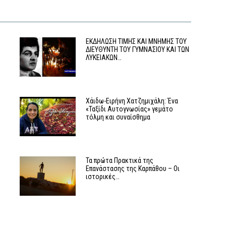
ΕΚΔΗΛΩΣΗ ΤΙΜΗΣ ΚΑΙ ΜΝΗΜΗΣ ΤΟΥ
ΔΙΕΥΘΥΝΤΗ ΤΟΥ ΓΥΜΝΑΣΙΟΥ ΚΑΙ ΤΩΝ
ΛΥΚΕΙΑΚΩΝ…
Χάιδω-Ειρήνη Χατζημιχάλη: Ένα
«Ταξίδι Αυτογνωσίας» γεμάτο
τόλμη και συναίσθημα
Τα πρώτα Πρακτικά της
Επανάστασης της Καρπάθου – Οι
ιστορικές…