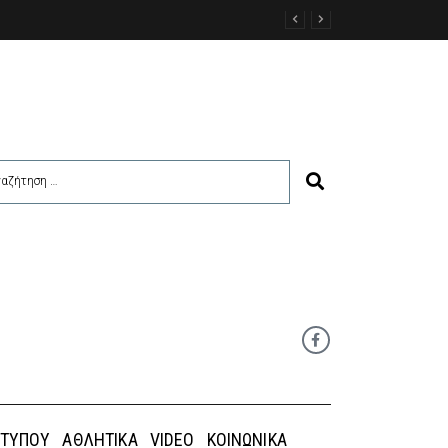
η Κάσος – Κάρπαθος περιμένουν τα εμπορεύματα
 ΤΎΠΟΥ
ΑΘΛΗΤΙΚΆ
VIDEO
ΚΟΙΝΩΝΙΚΆ