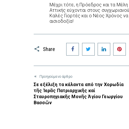
Μέχρι τότε, η Πρόεδρος και τα Μέλ
Αττικής εύχονται στους συγχωριανού
Καλές Γιορτές και ο Νέος Χρόνος να 
αισιοδοξία!
Facebook
Twitter
LinkedIn
P
Share
Προηγούμενο άρθρο
Σε εξέλιξη τα κάλαντα από την Χορωδία
τῆς Ἱερᾶς Πατριαρχικῆς καί
Σταυροπηγιακῆς Μονῆς Ἁγίου Γεωργίου
Βασσῶν