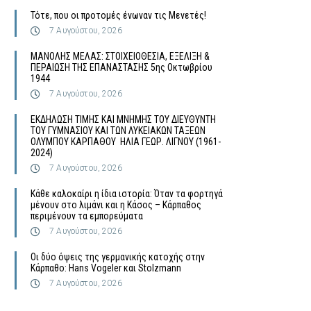
Τότε, που οι προτομές ένωναν τις Μενετές!
7 Αυγούστου, 2026
MΑΝΟΛΗΣ ΜΕΛΑΣ: ΣΤΟΙΧΕΙΟΘΕΣΙΑ, ΕΞΕΛΙΞΗ &
ΠΕΡΑΙΩΣΗ ΤΗΣ ΕΠΑΝΑΣΤΑΣΗΣ 5ης Οκτωβρίου
1944
7 Αυγούστου, 2026
ΕΚΔΗΛΩΣΗ ΤΙΜΗΣ ΚΑΙ ΜΝΗΜΗΣ ΤΟΥ ΔΙΕΥΘΥΝΤΗ
ΤΟΥ ΓΥΜΝΑΣΙΟΥ ΚΑΙ ΤΩΝ ΛΥΚΕΙΑΚΩΝ ΤΑΞΕΩΝ
ΟΛΥΜΠΟΥ ΚΑΡΠΑΘΟΥ ΗΛΙΑ ΓΕΩΡ. ΛΙΓΝΟΥ (1961-
2024)
7 Αυγούστου, 2026
Κάθε καλοκαίρι η ίδια ιστορία: Όταν τα φορτηγά
μένουν στο λιμάνι και η Κάσος – Κάρπαθος
περιμένουν τα εμπορεύματα
7 Αυγούστου, 2026
Οι δύο όψεις της γερμανικής κατοχής στην
Κάρπαθο: Hans Vogeler και Stolzmann
7 Αυγούστου, 2026