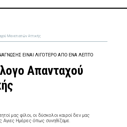
ταχού Μενετιατών Αττικής
ΆΓΝΩΣΗΣ ΕΊΝΑΙ ΛΙΓΌΤΕΡΟ ΑΠΌ ΈΝΑ ΛΕΠΤΌ
λλογο Απανταχού
κής
ητοί μας φίλοι, οι δύσκολοι καιροί δεν μας
ς Αγιες Ημέρες όπως συνηθίζαμε.