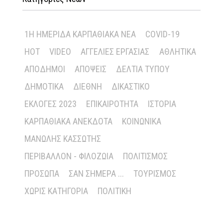
1Η ΗΜΕΡΊΔΑ ΚΑΡΠΑΘΙΑΚΆ ΝΈΑ
COVID-19
HOT
VIDEO
ΑΓΓΕΛΊΕΣ ΕΡΓΑΣΊΑΣ
ΑΘΛΗΤΙΚΆ
ΑΠΌΔΗΜΟΙ
ΑΠΌΨΕΙΣ
ΔΕΛΤΊΑ ΤΎΠΟΥ
ΔΗΜΟΤΙΚΆ
ΔΙΕΘΝΉ
ΔΙΚΑΣΤΙΚΌ
ΕΚΛΟΓΈΣ 2023
ΕΠΙΚΑΙΡΌΤΗΤΑ
ΙΣΤΟΡΊΑ
ΚΑΡΠΑΘΙΑΚΆ ΑΝΈΚΔΟΤΑ
ΚΟΙΝΩΝΙΚΆ
ΜΑΝΏΛΗΣ ΚΑΣΣΏΤΗΣ
ΠΕΡΙΒΆΛΛΟΝ - ΦΙΛΟΖΩΊΑ
ΠΟΛΙΤΙΣΜΌΣ
ΠΡΌΣΩΠΑ
ΣΑΝ ΣΉΜΕΡΑ ...
ΤΟΥΡΙΣΜΌΣ
ΧΩΡΊΣ ΚΑΤΗΓΟΡΊΑ
ΠΟΛΙΤΙΚΉ