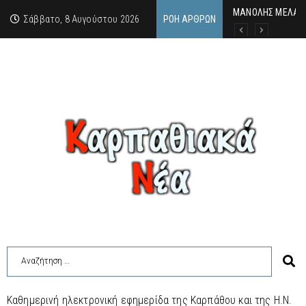
MΑΝΟΛΗΣ ΜΕΛΑΣ: 
ΕΚΔΗΛΩΣΗ ΤΙΜΗΣ 
Κάθε καλοκαίρι η 
Σάββατο, 8 Αυγούστου 2026
ΡΟΉ ΆΡΘΡΩΝ
Καθημερινή ηλεκτρονική εφημερίδα της Καρπάθου και της Η.Ν.