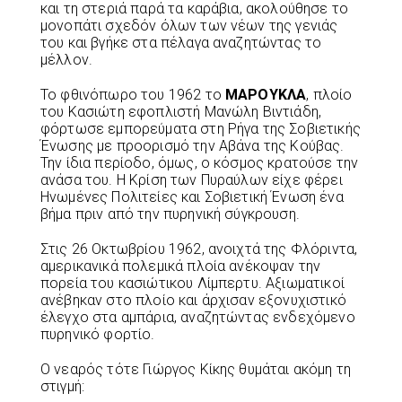
και τη στεριά παρά τα καράβια, ακολούθησε το
μονοπάτι σχεδόν όλων των νέων της γενιάς
του και βγήκε στα πέλαγα αναζητώντας το
μέλλον.
Το φθινόπωρο του 1962 το
ΜΑΡΟΥΚΛΑ
, πλοίο
του Κασιώτη εφοπλιστή Μανώλη Βιντιάδη,
φόρτωσε εμπορεύματα στη Ρήγα της Σοβιετικής
Ένωσης με προορισμό την Αβάνα της Κούβας.
Την ίδια περίοδο, όμως, ο κόσμος κρατούσε την
ανάσα του. Η Κρίση των Πυραύλων είχε φέρει
Ηνωμένες Πολιτείες και Σοβιετική Ένωση ένα
βήμα πριν από την πυρηνική σύγκρουση.
Στις 26 Οκτωβρίου 1962, ανοιχτά της Φλόριντα,
αμερικανικά πολεμικά πλοία ανέκοψαν την
πορεία του κασιώτικου Λίμπερτυ. Αξιωματικοί
ανέβηκαν στο πλοίο και άρχισαν εξονυχιστικό
έλεγχο στα αμπάρια, αναζητώντας ενδεχόμενο
πυρηνικό φορτίο.
Ο νεαρός τότε Γιώργος Κίκης θυμάται ακόμη τη
στιγμή: