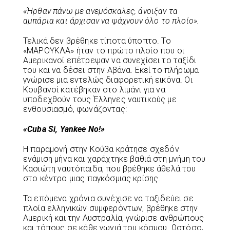
«Ήρθαν πάνω με ανεμόσκαλες, άνοιξαν τα
αμπάρια και άρχισαν να ψάχνουν όλο το πλοίο».
Τελικά δεν βρέθηκε τίποτα ύποπτο. Το
«ΜΑΡΟΥΚΛΑ» ήταν το πρώτο πλοίο που οι
Αμερικανοί επέτρεψαν να συνεχίσει το ταξίδι
του και να δέσει στην Αβάνα. Εκεί το πλήρωμα
γνώρισε μια εντελώς διαφορετική εικόνα. Οι
Κουβανοί κατέβηκαν στο λιμάνι για να
υποδεχθούν τους Έλληνες ναυτικούς με
ενθουσιασμό, φωνάζοντας:
«Cuba Si, Yankee No!»
Η παραμονή στην Κούβα κράτησε σχεδόν
ενάμιση μήνα και χαράχτηκε βαθιά στη μνήμη του
Κασιώτη ναυτόπαιδα, που βρέθηκε άθελά του
στο κέντρο μιας παγκόσμιας κρίσης.
Τα επόμενα χρόνια συνέχισε να ταξιδεύει σε
πλοία ελληνικών συμφερόντων, βρέθηκε στην
Αμερική και την Αυστραλία, γνώρισε ανθρώπους
και τόπους σε κάθε γωνιά του κόσμου. Ωστόσο,