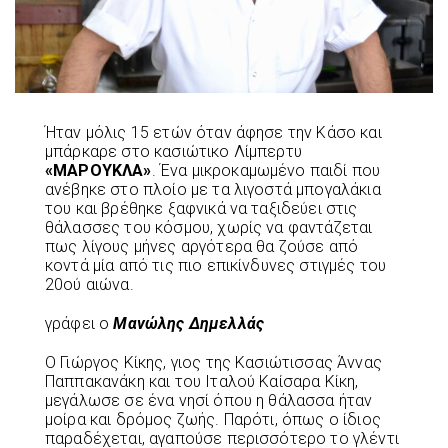
Ήταν μόλις 15 ετών όταν άφησε την Κάσο και
μπάρκαρε στο κασιώτικο Λίμπερτυ
«ΜΑΡΟΥΚΛΑ»
. Ένα μικροκαμωμένο παιδί που
ανέβηκε στο πλοίο με τα λιγοστά μπογαλάκια
του και βρέθηκε ξαφνικά να ταξιδεύει στις
θάλασσες του κόσμου, χωρίς να φαντάζεται
πως λίγους μήνες αργότερα θα ζούσε από
κοντά μία από τις πιο επικίνδυνες στιγμές του
20ού αιώνα.
γράφει ο
Μανώλης Δημελλάς
Ο Γιώργος Κίκης, γιος της Κασιώτισσας Άννας
Παππακανάκη και του Ιταλού Καίσαρα Κίκη,
μεγάλωσε σε ένα νησί όπου η θάλασσα ήταν
μοίρα και δρόμος ζωής. Παρότι, όπως ο ίδιος
παραδέχεται, αγαπούσε περισσότερο το γλέντι