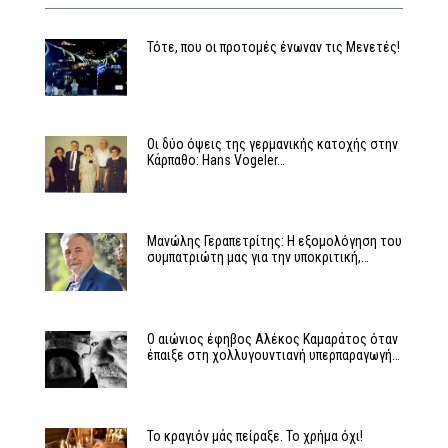
Τότε, που οι προτομές ένωναν τις Μενετές!
Οι δύο όψεις της γερμανικής κατοχής στην
Κάρπαθο: Hans Vogeler…
Μανώλης Γεραπετρίτης: Η εξομολόγηση του
συμπατριώτη μας για την υποκριτική,…
Ο αιώνιος έφηβος Αλέκος Καμαράτος όταν
έπαιξε στη χολλυγουντιανή υπερπαραγωγή…
Το κραγιόν μάς πείραξε. Το χρήμα όχι!