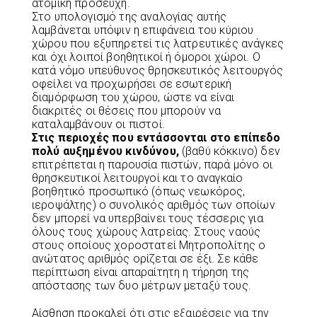
ατομική προσευχή.
Στο υπολογισμό της αναλογίας αυτής
λαμβάνεται υπόψιν η επιφάνεια του κύριου
χώρου που εξυπηρετεί τις λατρευτικές ανάγκες
και όχι λοιποί βοηθητικοί ή όμοροι χώροι. Ο
κατά νόμο υπεύθυνος θρησκευτικός λειτουργός
οφείλει να προχωρήσει σε εσωτερική
διαμόρφωση του χώρου, ώστε να είναι
διακριτές οι θέσεις που μπορούν να
καταλαμβάνουν οι πιστοί.
Στις περιοχές που εντάσσονται στο επίπεδο
πολύ αυξημένου κινδύνου,
(βαθύ κόκκινο) δεν
επιτρέπεται η παρουσία πιστών, παρά μόνο οι
θρησκευτικοί λειτουργοί και το αναγκαίο
βοηθητικό προσωπικό (όπως νεωκόρος,
ιεροψάλτης) ο συνολικός αριθμός των οποίων
δεν μπορεί να υπερβαίνει τους τέσσερις για
όλους τους χώρους λατρείας. Στους ναούς
στους οποίους χοροστατεί Μητροπολίτης ο
ανώτατος αριθμός ορίζεται σε έξι. Σε κάθε
περίπτωση είναι απαραίτητη η τήρηση της
απόστασης των δυο μέτρων μεταξύ τους.
Αίσθηση προκαλεί ότι στις εξαιρέσεις για την