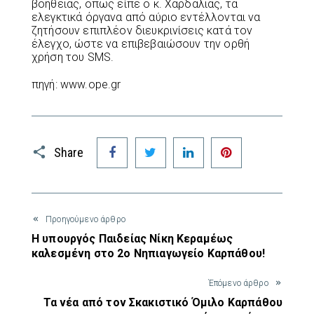
βοήθειας, όπως είπε ο κ. Χαρδαλιάς, τα
ελεγκτικά όργανα από αύριο εντέλλονται να
ζητήσουν επιπλέον διευκρινίσεις κατά τον
έλεγχο, ώστε να επιβεβαιώσουν την ορθή
χρήση του SMS.
πηγή: www.ope.gr
Facebook
Twitter
LinkedIn
Pinterest
Share
Προηγούμενο άρθρο
Η υπουργός Παιδείας Νίκη Κεραμέως
καλεσμένη στο 2ο Νηπιαγωγείο Καρπάθου!
Έπόμενο άρθρο
Τα νέα από τον Σκακιστικό Όμιλο Καρπάθου