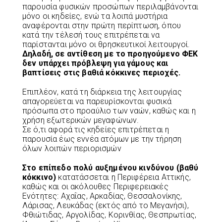
παρουσία φυσικών προσώπων περιλαμβάνονται
μόνο οι κηδείες, ενώ τα λοιπά μυστήρια
αναφέρονται στην πρώτη περίπτωση, όπου
κατά την τέλεσή τους επιτρέπεται να
παρίστανται μόνο οι θρησκευτικοί λειτουργοί.
Δηλαδή, σε αντίθεση με το προηγούμενο ΦΕΚ
δεν υπάρχει πρόβλεψη για γάμους και
βαπτίσεις στις βαθιά κόκκινες περιοχές.
Επιπλέον, κατά τη διάρκεια της λειτουργίας
απαγορεύεται να παρευρίσκονται φυσικά
πρόσωπα στο προαύλιο των ναών, καθώς και η
χρήση εξωτερικών μεγαφώνων.
Σε ό,τι αφορά τις κηδείες επιτρέπεται η
παρουσία έως εννέα ατόμων με την τήρηση
όλων λοιπών περιορισμών
Στο επίπεδο πολύ αυξημένου κινδύνου (βαθύ
κόκκινο)
κατατάσσεται η Περιφέρεια Αττικής,
καθώς και οι ακόλουθες Περιφερειακές
Ενότητες: Αχαΐας, Αρκαδίας, Θεσσαλονίκης,
Λάρισας, Λευκάδας (εκτός από το Μεγανήσι),
Φθιώτιδας, Αργολίδας, Κορινθίας, Θεσπρωτίας,