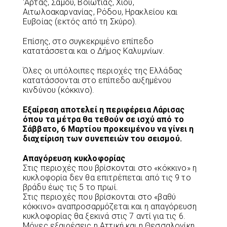
‘Αρτας, Σάμου, Βοιωτίας, Χίου,
Αιτωλοακαρνανίας, Ρόδου, Ηρακλείου και
Ευβοίας (εκτός από τη Σκύρο).
Επίσης, στο συγκεκριμένο επίπεδο
κατατάσσεται και ο Δήμος Καλυμνίων.
Όλες οι υπόλοιπες περιοχές της Ελλάδας
κατατάσσονται στο επίπεδο αυξημένου
κινδύνου (κόκκινο).
Εξαίρεση αποτελεί η περιφέρεια Λάρισας
όπου τα μέτρα θα τεθούν σε ισχύ από το
Σάββατο, 6 Μαρτίου προκειμένου να γίνει η
διαχείριση των συνεπειών του σεισμού.
Απαγόρευση κυκλοφορίας
Στις περιοχές που βρίσκονται στο «κόκκινο» η
κυκλοφορία δεν θα επιτρέπεται από τις 9 το
βράδυ έως τις 5 το πρωί.
Στις περιοχές που βρίσκονται στο «βαθύ
κόκκινο» αναπροσαρμόζεται και η απαγόρευση
κυκλοφορίας θα ξεκινά στις 7 αντί για τις 6.
Μόνες εξαιρέσεις η Αττική και η Θεσσαλονίκη,