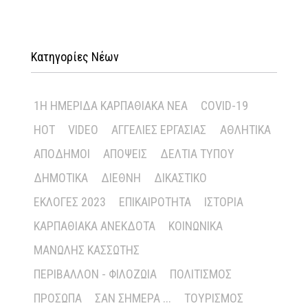
Κατηγορίες Νέων
1Η ΗΜΕΡΊΔΑ ΚΑΡΠΑΘΙΑΚΆ ΝΈΑ
COVID-19
HOT
VIDEO
ΑΓΓΕΛΊΕΣ ΕΡΓΑΣΊΑΣ
ΑΘΛΗΤΙΚΆ
ΑΠΌΔΗΜΟΙ
ΑΠΌΨΕΙΣ
ΔΕΛΤΊΑ ΤΎΠΟΥ
ΔΗΜΟΤΙΚΆ
ΔΙΕΘΝΉ
ΔΙΚΑΣΤΙΚΌ
ΕΚΛΟΓΈΣ 2023
ΕΠΙΚΑΙΡΌΤΗΤΑ
ΙΣΤΟΡΊΑ
ΚΑΡΠΑΘΙΑΚΆ ΑΝΈΚΔΟΤΑ
ΚΟΙΝΩΝΙΚΆ
ΜΑΝΏΛΗΣ ΚΑΣΣΏΤΗΣ
ΠΕΡΙΒΆΛΛΟΝ - ΦΙΛΟΖΩΊΑ
ΠΟΛΙΤΙΣΜΌΣ
ΠΡΌΣΩΠΑ
ΣΑΝ ΣΉΜΕΡΑ ...
ΤΟΥΡΙΣΜΌΣ