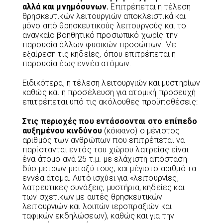
αλλά και μνημόσυνων.
Επιτρέπεται η τέλεση
θρησκευτικών λειτουργιών αποκλειστικά και
μόνο από θρησκευτικούς λειτουργούς και το
αναγκαίο βοηθητικό προσωπικό χωρίς την
παρουσία άλλων φυσικών προσώπων. Με
εξαίρεση τις κηδείες, όπου επιτρέπεται η
παρουσία έως εννέα ατόμων.
Ειδικότερα, η τέλεση λειτουργιών και μυστηρίων
καθώς και η προσέλευση για ατομική προσευχή
επιτρέπεται υπό τις ακόλουθες προϋποθέσεις:
Στις περιοχές που εντάσσονται στο επίπεδο
αυξημένου κινδύνου
(κόκκινο) ο μέγιστος
αριθμός των ανθρώπων που επιτρέπεται να
παρίστανται εντός του χώρου λατρείας είναι
ένα άτομο ανά 25 τ.μ. με ελάχιστη απόσταση
δύο μετρων μεταξύ τους, και μέγιστο αριθμό τα
εννέα άτομα. Αυτό ισχύει για «λειτουργίες,
λατρευτικές συνάξεις, μυστήρια, κηδείες και
των σχετικων με αυτές θρησκευτικών
λειτουργιών και λοιπών ιεροπραξιών και
ταφικών εκδηλώσεων), καθώς και για την