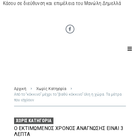
Κάσου σε διεύθυνση και επιμέλεια του Μανώλη Δημελλά
Αρχική
Χωρίς Κατηγορία
Από το “κόκκινο” μέχρι το “βαθύ κόκκινο” όλη η χώρα. Τα μέτρα
που ισχύουν
ΧΩΡΊΣ ΚΑΤΗΓΟΡΊΑ
Ο ΕΚΤΙΜΏΜΕΝΟΣ ΧΡΌΝΟΣ ΑΝΆΓΝΩΣΗΣ ΕΊΝΑΙ 3
ΛΕΠΤΆ