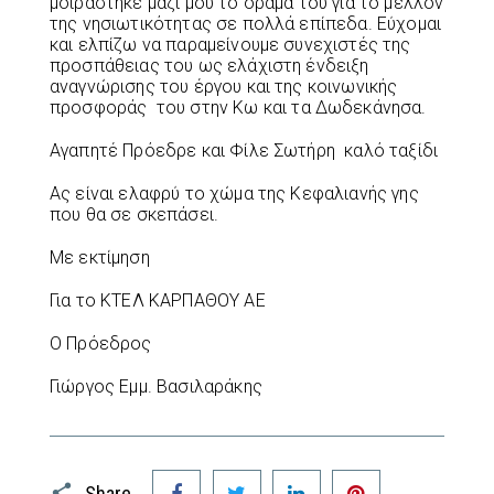
μοιράστηκε μαζί μου το όραμα του για το μέλλον
της νησιωτικότητας σε πολλά επίπεδα. Εύχομαι
και ελπίζω να παραμείνουμε συνεχιστές της
προσπάθειας του ως ελάχιστη ένδειξη
αναγνώρισης του έργου και της κοινωνικής
προσφοράς
του στην Κω και τα Δωδεκάνησα.
Αγαπητέ Πρόεδρε και Φίλε Σωτήρη
καλό ταξίδι
Ας είναι ελαφρύ το χώμα της Κεφαλιανής γης
που θα σε σκεπάσει.
Με εκτίμηση
Για το ΚΤΕΛ ΚΑΡΠΑΘΟΥ ΑΕ
Ο Πρόεδρος
Γιώργος Εμμ. Βασιλαράκης
Facebook
Twitter
LinkedIn
Pinterest
Share