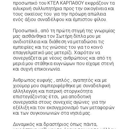
προσωπικό του ΚΤΕΛ ΚΑΡΠΑΘΟΥ εκφράζουν τα
ειλικρινή συλλυπητήρια προς την οικογένεια και
τους οικείους του
για την πρόωρη απώλεια
ενός άξιου συναδέλφου και έμπιστου φίλου.
Προσωπικά , από τη πρώτη στιγμή της γνωριμίας
μας αισθάνθηκα τον Σωτήρη δίπλα μου με
ανιδιοτέλεια και διάθεση να μεταδώσει τις
εμπειρίες και τις γνώσεις του για το κοινό
επαγγελματικό μας μετερίζι. Χαιρόταν να
συνεργάζεται με νέους ανθρώπους και από τη
μεριά μου στάθηκα ευγνώμων που είχαμε στενή
και συχνή επικοινωνία.
Άνθρωπος ευφυής , απλός , αγαπητός και με
χιούμορ μου συμπεριφέρθηκε με συναδελφική
αλληλεγγύη και πατρική στοργικότητα
επιστεγάζοντας έτσι,
μια αποδοτική
συνεργασία στους συνεχείς αγώνες
για την
εξέλιξη και τον εκσυγχρονισμό των μεταφορών
και των συγκοινωνιών στα νησιά μας.
Δυναμικός και δραστήριος όπως πάντα,