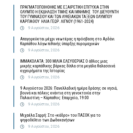
ΠΡΑΓΜΑΤΟΠΟΙΗΘΗΚΕ ΜΕ ΕΞΑΙΡΕΤΙΚΗ ΕΠΙΤΥΧΙΑ ΣΤΗΝ
ΟΛΥΜΠΟ Η ΕΚΔΗΛΩΣΗ ΤΙΜΗΣ ΚΑΙ ΜΝΗΜΗΣ ΤΟΥ ΔΙΕΥΘΥΝΤΗ
ΤΟΥ ΓΥΜΝΑΣΙΟΥ ΚΑΙ ΤΩΝ ΛΥΚΕΙΑΚΩΝ ΤΑΞΕΩΝ ΟΛΥΜΠΟΥ
ΚΑΡΠΑΘΟΥ ΗΛΙΑ ΓΕΩΡ. ΛΙΓΝΟΥ (1961-2024)
9 Αυγούστου, 2026
Απαγορεύεται μέχρι νεωτέρας η πρόσβαση στο Αρδάνι
Καρπάθου λόγω πιθανής ύπαρξης πυρομαχικών
9 Αυγούστου, 2026
ΙΜΜΑΚΟΛΑΤΑ: 300 ΜΙΛΙΑ ΕΛΕΥΘΕΡΙΑΣ Ο άθλος μιας
μικρής καρπάθικης βάρκας δίπλα στα μεγάλα θαλασσινά
εγχειρήματα της Ιστορίας
9 Αυγούστου, 2026
9 Αυγούστου 2026: Πανελλαδική ημέρα δράσης σε νησιά,
βουνά και πόλεις ενάντια στη γενοκτονία στην
Παλαιστίνη – Κάρπαθος: Επαρχείο, 19:00
9 Αυγούστου, 2026
Μιχαέλα Σαρρή: Στο «κάδρο» του ΠΑΣΟΚ για το
ψηφοδέλτιο των Δωδεκανήσων
9 Αυγούστου, 2026