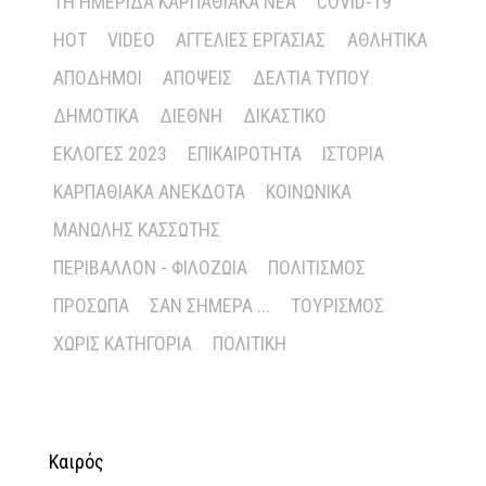
1Η ΗΜΕΡΊΔΑ ΚΑΡΠΑΘΙΑΚΆ ΝΈΑ
COVID-19
HOT
VIDEO
ΑΓΓΕΛΊΕΣ ΕΡΓΑΣΊΑΣ
ΑΘΛΗΤΙΚΆ
ΑΠΌΔΗΜΟΙ
ΑΠΌΨΕΙΣ
ΔΕΛΤΊΑ ΤΎΠΟΥ
ΔΗΜΟΤΙΚΆ
ΔΙΕΘΝΉ
ΔΙΚΑΣΤΙΚΌ
ΕΚΛΟΓΈΣ 2023
ΕΠΙΚΑΙΡΌΤΗΤΑ
ΙΣΤΟΡΊΑ
ΚΑΡΠΑΘΙΑΚΆ ΑΝΈΚΔΟΤΑ
ΚΟΙΝΩΝΙΚΆ
ΜΑΝΏΛΗΣ ΚΑΣΣΏΤΗΣ
ΠΕΡΙΒΆΛΛΟΝ - ΦΙΛΟΖΩΊΑ
ΠΟΛΙΤΙΣΜΌΣ
ΠΡΌΣΩΠΑ
ΣΑΝ ΣΉΜΕΡΑ ...
ΤΟΥΡΙΣΜΌΣ
ΧΩΡΊΣ ΚΑΤΗΓΟΡΊΑ
ΠΟΛΙΤΙΚΉ
Καιρός