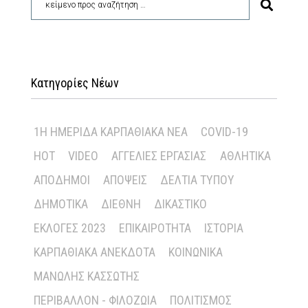
Κατηγορίες Νέων
1Η ΗΜΕΡΊΔΑ ΚΑΡΠΑΘΙΑΚΆ ΝΈΑ
COVID-19
HOT
VIDEO
ΑΓΓΕΛΊΕΣ ΕΡΓΑΣΊΑΣ
ΑΘΛΗΤΙΚΆ
ΑΠΌΔΗΜΟΙ
ΑΠΌΨΕΙΣ
ΔΕΛΤΊΑ ΤΎΠΟΥ
ΔΗΜΟΤΙΚΆ
ΔΙΕΘΝΉ
ΔΙΚΑΣΤΙΚΌ
ΕΚΛΟΓΈΣ 2023
ΕΠΙΚΑΙΡΌΤΗΤΑ
ΙΣΤΟΡΊΑ
ΚΑΡΠΑΘΙΑΚΆ ΑΝΈΚΔΟΤΑ
ΚΟΙΝΩΝΙΚΆ
ΜΑΝΏΛΗΣ ΚΑΣΣΏΤΗΣ
ΠΕΡΙΒΆΛΛΟΝ - ΦΙΛΟΖΩΊΑ
ΠΟΛΙΤΙΣΜΌΣ