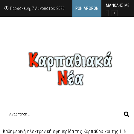
MΑΝΟΛΗΣ ΜΕΛΑΣ
ΕΚΔΗΛΩΣΗ ΤΙΜΗ
Κάθε καλοκαίρι 
Παρασκευή, 7 Αυγούστου 2026
ΡΟΉ ΆΡΘΡΩΝ
Καθημερινή ηλεκτρονική εφημερίδα της Καρπάθου και της Η.Ν.