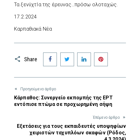
Τα ξενύχτΙα της έρευνας…πρόσω ολοταχώς.
17.2.2024
Καρπαθιακά Νέα
Facebook
Twitter
LinkedIn
Pinterest
Share
Προηγούμενο άρθρο
Κάρπαθος: Συνεργείο εκπομπής της ΕΡΤ
εντόπισε πτώμα σε προχωρημένη σήψη
Έπόμενο άρθρο
Εξετάσεις για τους εκπαιδευτές υποψηφίων
χειριστών ταχυπλόων σκαφών (Ρόδος,
4.3.2024)