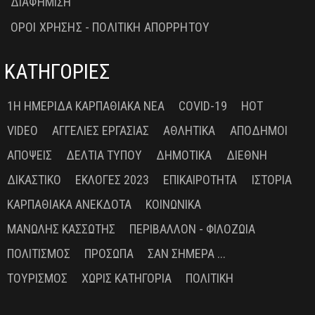
ΔΙΑΦΗΜΙΣΗ
ΟΡΟΙ ΧΡΗΣΗΣ - ΠΟΛΙΤΙΚΗ ΑΠΟΡΡΗΤΟΥ
ΚΑΤΗΓΟΡΙΕΣ
1Η ΗΜΕΡΊΔΑ ΚΑΡΠΑΘΙΑΚΆ ΝΈΑ
COVID-19
HOT
VIDEO
ΑΓΓΕΛΊΕΣ ΕΡΓΑΣΊΑΣ
ΑΘΛΗΤΙΚΆ
ΑΠΌΔΗΜΟΙ
ΑΠΌΨΕΙΣ
ΔΕΛΤΊΑ ΤΎΠΟΥ
ΔΗΜΟΤΙΚΆ
ΔΙΕΘΝΉ
ΔΙΚΑΣΤΙΚΌ
ΕΚΛΟΓΈΣ 2023
ΕΠΙΚΑΙΡΌΤΗΤΑ
ΙΣΤΟΡΊΑ
ΚΑΡΠΑΘΙΑΚΆ ΑΝΈΚΔΟΤΑ
ΚΟΙΝΩΝΙΚΆ
ΜΑΝΏΛΗΣ ΚΑΣΣΏΤΗΣ
ΠΕΡΙΒΆΛΛΟΝ - ΦΙΛΟΖΩΊΑ
ΠΟΛΙΤΙΣΜΌΣ
ΠΡΌΣΩΠΑ
ΣΑΝ ΣΉΜΕΡΑ ...
ΤΟΥΡΙΣΜΌΣ
ΧΩΡΊΣ ΚΑΤΗΓΟΡΊΑ
ΠΟΛΙΤΙΚΉ