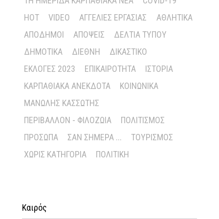
1Η ΗΜΕΡΊΔΑ ΚΑΡΠΑΘΙΑΚΆ ΝΈΑ
COVID-19
HOT
VIDEO
ΑΓΓΕΛΊΕΣ ΕΡΓΑΣΊΑΣ
ΑΘΛΗΤΙΚΆ
ΑΠΌΔΗΜΟΙ
ΑΠΌΨΕΙΣ
ΔΕΛΤΊΑ ΤΎΠΟΥ
ΔΗΜΟΤΙΚΆ
ΔΙΕΘΝΉ
ΔΙΚΑΣΤΙΚΌ
ΕΚΛΟΓΈΣ 2023
ΕΠΙΚΑΙΡΌΤΗΤΑ
ΙΣΤΟΡΊΑ
ΚΑΡΠΑΘΙΑΚΆ ΑΝΈΚΔΟΤΑ
ΚΟΙΝΩΝΙΚΆ
ΜΑΝΏΛΗΣ ΚΑΣΣΏΤΗΣ
ΠΕΡΙΒΆΛΛΟΝ - ΦΙΛΟΖΩΊΑ
ΠΟΛΙΤΙΣΜΌΣ
ΠΡΌΣΩΠΑ
ΣΑΝ ΣΉΜΕΡΑ ...
ΤΟΥΡΙΣΜΌΣ
ΧΩΡΊΣ ΚΑΤΗΓΟΡΊΑ
ΠΟΛΙΤΙΚΉ
Καιρός