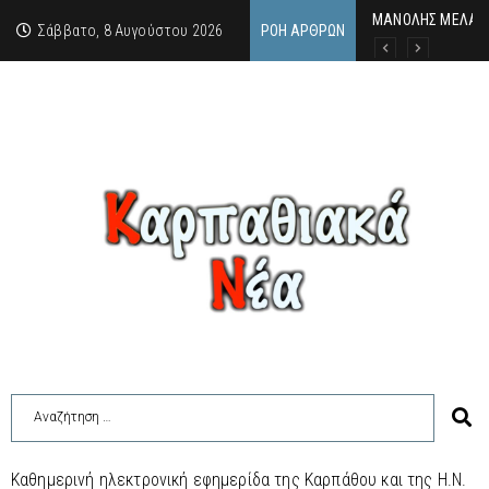
MΑΝΟΛΗΣ ΜΕΛΑΣ: 
ΕΚΔΗΛΩΣΗ ΤΙΜΗΣ 
Κάθε καλοκαίρι η 
Σάββατο, 8 Αυγούστου 2026
ΡΟΉ ΆΡΘΡΩΝ
Καθημερινή ηλεκτρονική εφημερίδα της Καρπάθου και της Η.Ν.