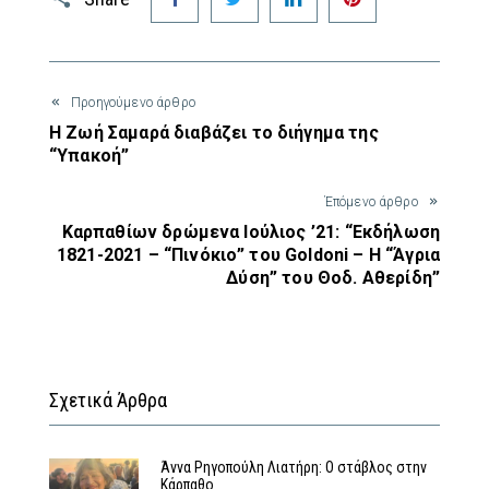
Προηγούμενο άρθρο
Η Ζωή Σαμαρά διαβάζει το διήγημα της
“Υπακοή”
Έπόμενο άρθρο
Καρπαθίων δρώμενα Ιούλιος ’21: “Εκδήλωση
1821-2021 – “Πινόκιο” του Goldoni – Η “Άγρια
Δύση” του Θοδ. Αθερίδη”
Σχετικά Άρθρα
Άννα Ρηγοπούλη Λιατήρη: Ο στάβλος στην
Κάρπαθο