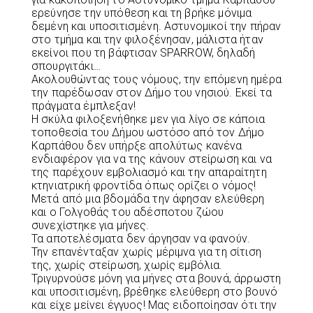
ερεύνησε την υπόθεση και τη βρήκε μόνιμα
δεμένη και υποσιτισμένη. Αστυνομικοί την πήραν
στο τμήμα και την φιλοξένησαν, μάλιστα ήταν
εκείνοι που τη βάφτισαν SPARROW, δηλαδή
σπουργιτάκι…
Ακολουθώντας τους νόμους, την επόμενη ημέρα
την παρέδωσαν στον Δήμο του νησιού. Εκεί τα
πράγματα έμπλεξαν!
Η σκύλα φιλοξενήθηκε μεν για λίγο σε κάποια
τοποθεσία του Δήμου ωστόσο από τον Δήμο
Καρπάθου δεν υπήρξε απολύτως κανένα
ενδιαφέρον για να της κάνουν στείρωση και να
της παρέχουν εμβολιασμό και την απαραίτητη
κτηνιατρική φροντίδα όπως ορίζει ο νόμος!
Μετά από μια βδομάδα την άφησαν ελεύθερη
και ο Γολγοθάς του αδέσποτου ζώου
συνεχίστηκε για μήνες.
Τα αποτελέσματα δεν άργησαν να φανούν.
Την επανένταξαν χωρίς μέριμνα για τη σίτιση
της, χωρίς στείρωση, χωρίς εμβόλια.
Τριγυρνούσε μόνη για μήνες στα βουνά, άρρωστη
και υποσιτισμένη, βρέθηκε ελεύθερη στο βουνό
και είχε μείνει έγγυος! Μας ειδοποίησαν ότι την