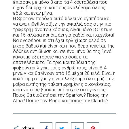
έπιασαν, με μόνο 3 από τα 4 κουταβάκια που
είχαν δει αρχικα και τους αναλάβαμε όλους
εδώ και έναν μήνα.
Η Sparrow παρόλα αυτά θέλει να αγαπήσει και
να αγαπηθεί! Ανοίξτε την αγκαλιά σας στην πιο
τρυφερή μάνα του κόσμου, είναι μόνο 3.5 ετών
και 15 κιλάκια και διψάει για χάδια και παιχνίδια!
Να αναφέρουμε ότι έχει ερλιχίωση αλλά σε
μικρό βαθμό και είναι κάτι που θεραπεύεται. Της
δόθηκε αντιβίωση και σε ένα μήνα θα της ξανά
κάνουμε εξετάσεις για να δούμε τα
αποτελέσματα! Τα τρια κουταβάκια της
φοβούνται λιγάκι τους ανθρώπους, είναι 3-4
μηνών και θα γίνουν από 15 μέχρι 20 κιλά! Είναι η
καλύτερη στιγμή για να αλλάξουμε όλοι μαζί την
μοίρα αυτής της ταλαιπωρημένης οικογένειας,
ώρα να τους βρούμε υπέροχες οικογένειες!
Ποιος θα υιοθετήσει την Sparrow? Ποιος την
Alina? Ποιος τον Ringo και ποιος την Claudia?
Facebook
Twitter
LinkedIn
Pinterest
Share