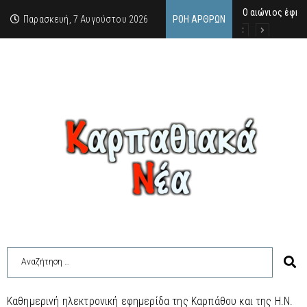
Ο αιώνιος έφη
Δικαστική απόφ
Άμεση κινητοπο
Παρασκευή, 7 Αυγούστου 2026
ΡΟΉ ΆΡΘΡΩΝ
Καθημερινή ηλεκτρονική εφημερίδα της Καρπάθου και της Η.Ν.