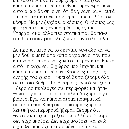
και καλό είναι να το θυμίζουμε. Υπάρχουν
κάποια περιστατικά που είναι παραγεγραμμένα,
αυτο όμως δε σημαίνει ότι δε γίνανε και γι’ αυτά
τα περιστατικά εγώ ποντάρω πάρα πολύ στον
κόσμο. Να μην ξεχάσει ο κόσμος. Ο κόσμος μας
φτιάχνει και μας αγαπά ή δε μας αγαπά…
Υπάρχουν και άλλα περιστατικά που θα πάνε
στη δικαιοσύνη και ελπίζω να πάνε όλα καλά.
Δε πρέπει αυτό να το ξεχνάμε γενικώς και να
μην δούμε μετά από κάποια χρόνια αυτόν που
κατηγορείται να είναι ξανά στα πράγματα. Εμένα
αυτό με αγχώνει. Ο χώρος μας ξεχνάει και
κάποια περιστατικά συνέβησαν εξαιτίας της
ανοχής του χώρου. Φυσικά δε τα ξέραμε όλα
σε τέτοιο βαθμό. Για βιασμούς εγώ δεν ήξερα.
Ήξερα για περίεργες συμπεριφορές και ήταν
γνωστό για κάποια άτομα αλλά δε ξέραμε για
βιασμό. Εγώ για κάποια άτομα πραγματικά
σοκαρίστηκα. Κακή συμπεριφορά ήξερα και
λεκτική συμπεριφορά ήξερα… Ξέραμε ότι
γινόταν κατάχρηση εξουσίας αλλά για βιασμό
δεν είχα ακούσε. Δεν είχε ακούσει. Και εγώ
είχα βγει και είχα πει για μένα…» είπε και