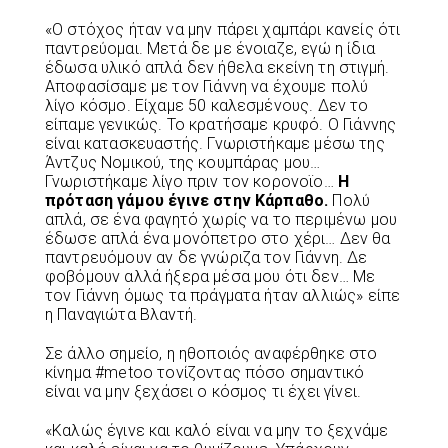
«Ο στόχος ήταν να μην πάρει χαμπάρι κανείς ότι
παντρεύομαι. Μετά δε με ένοιαζε, εγώ η ίδια
έδωσα υλικό απλά δεν ήθελα εκείνη τη στιγμή.
Αποφασίσαμε με τον Γιάννη να έχουμε πολύ
λίγο κόσμο. Είχαμε 50 καλεσμένους. Δεν το
είπαμε γενικώς. Το κρατήσαμε κρυφό. Ο Γιάννης
είναι κατασκευαστής. Γνωριστήκαμε μέσω της
Άντζυς Νομικού, της κουμπάρας μου…
Γνωριστήκαμε λίγο πριν τον κορονοϊο…
Η
πρόταση γάμου έγινε στην Κάρπαθο.
Πολύ
απλά, σε ένα φαγητό χωρίς να το περιμένω μου
έδωσε απλά ένα μονόπετρο στο χέρι… Δεν θα
παντρευόμουν αν δε γνώριζα τον Γιάννη. Δε
φοβόμουν αλλά ήξερα μέσα μου ότι δεν… Με
τον Γιάννη όμως τα πράγματα ήταν αλλιώς» είπε
η Παναγιώτα Βλαντή.
Σε άλλο σημείο, η ηθοποιός αναφέρθηκε στο
κίνημα #metoo τονίζοντας πόσο σημαντικό
είναι να μην ξεχάσει ο κόσμος τι έχει γίνει.
«Καλώς έγινε και καλό είναι να μην το ξεχνάμε