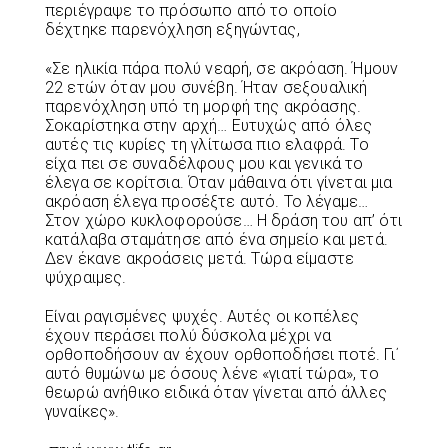
περιέγραψε το πρόσωπο από το οποίο
δέχτηκε παρενόχληση εξηγώντας,
«Σε ηλικία πάρα πολύ νεαρή, σε ακρόαση. Ήμουν
22 ετών όταν μου συνέβη. Ήταν σεξουαλική
παρενόχληση υπό τη μορφή της ακρόασης.
Σοκαρίστηκα στην αρχή… Ευτυχώς από όλες
αυτές τις κυρίες τη γλίτωσα πιο ελαφρά. Το
είχα πει σε συναδέλφους μου και γενικά το
έλεγα σε κορίτσια. Όταν μάθαινα ότι γίνεται μια
ακρόαση έλεγα προσέξτε αυτό. Το λέγαμε…
Στον χώρο κυκλοφορούσε… Η δράση του απ’ ότι
κατάλαβα σταμάτησε από ένα σημείο και μετά.
Δεν έκανε ακροάσεις μετά. Τώρα είμαστε
ψύχραιμες.
Είναι ραγισμένες ψυχές. Αυτές οι κοπέλες
έχουν περάσει πολύ δύσκολα μέχρι να
ορθοποδήσουν αν έχουν ορθοποδήσει ποτέ. Γι΄
αυτό θυμώνω με όσους λένε «γιατί τώρα», το
θεωρώ ανήθικο ειδικά όταν γίνεται από άλλες
γυναίκες».