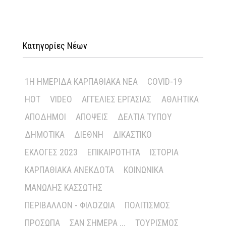
Κατηγορίες Νέων
1Η ΗΜΕΡΊΔΑ ΚΑΡΠΑΘΙΑΚΆ ΝΈΑ
COVID-19
HOT
VIDEO
ΑΓΓΕΛΊΕΣ ΕΡΓΑΣΊΑΣ
ΑΘΛΗΤΙΚΆ
ΑΠΌΔΗΜΟΙ
ΑΠΌΨΕΙΣ
ΔΕΛΤΊΑ ΤΎΠΟΥ
ΔΗΜΟΤΙΚΆ
ΔΙΕΘΝΉ
ΔΙΚΑΣΤΙΚΌ
ΕΚΛΟΓΈΣ 2023
ΕΠΙΚΑΙΡΌΤΗΤΑ
ΙΣΤΟΡΊΑ
ΚΑΡΠΑΘΙΑΚΆ ΑΝΈΚΔΟΤΑ
ΚΟΙΝΩΝΙΚΆ
ΜΑΝΏΛΗΣ ΚΑΣΣΏΤΗΣ
ΠΕΡΙΒΆΛΛΟΝ - ΦΙΛΟΖΩΊΑ
ΠΟΛΙΤΙΣΜΌΣ
ΠΡΌΣΩΠΑ
ΣΑΝ ΣΉΜΕΡΑ ...
ΤΟΥΡΙΣΜΌΣ