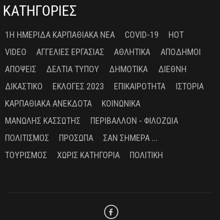
ΚΑΤΗΓΟΡΙΕΣ
1Η ΗΜΕΡΊΔΑ ΚΑΡΠΑΘΙΑΚΆ ΝΈΑ
COVID-19
HOT
VIDEO
ΑΓΓΕΛΊΕΣ ΕΡΓΑΣΊΑΣ
ΑΘΛΗΤΙΚΆ
ΑΠΌΔΗΜΟΙ
ΑΠΌΨΕΙΣ
ΔΕΛΤΊΑ ΤΎΠΟΥ
ΔΗΜΟΤΙΚΆ
ΔΙΕΘΝΉ
ΔΙΚΑΣΤΙΚΌ
ΕΚΛΟΓΈΣ 2023
ΕΠΙΚΑΙΡΌΤΗΤΑ
ΙΣΤΟΡΊΑ
ΚΑΡΠΑΘΙΑΚΆ ΑΝΈΚΔΟΤΑ
ΚΟΙΝΩΝΙΚΆ
ΜΑΝΏΛΗΣ ΚΑΣΣΏΤΗΣ
ΠΕΡΙΒΆΛΛΟΝ - ΦΙΛΟΖΩΊΑ
ΠΟΛΙΤΙΣΜΌΣ
ΠΡΌΣΩΠΑ
ΣΑΝ ΣΉΜΕΡΑ ...
ΤΟΥΡΙΣΜΌΣ
ΧΩΡΊΣ ΚΑΤΗΓΟΡΊΑ
ΠΟΛΙΤΙΚΉ