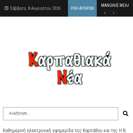
MΑΝΟΛΗΣ ΜΕΛΑΣ:
ΕΚΔΗΛΩΣΗ ΤΙΜΗΣ 
Κάθε καλοκαίρι η 
Σάββατο, 8 Αυγούστου 2026
ΡΟΉ ΆΡΘΡΩΝ
Καθημερινή ηλεκτρονική εφημερίδα της Καρπάθου και της Η.Ν.