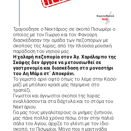
Τραγούδησε ο Νεκτάριος σε σκοπό Πισωμέρι ο
οποίος με τον Γιώργο και τον Φανούρη
διασκέδασαν την ομάδα των πεζοπόρων με
σκοπούς της λύρας, από την πλούσια μουσική
παράδοση του νησιού μας.
Η χαλαρή πεζοπορία στον Άγ. Χαράλαμπο της
Σκάφης δεν άργησε να μετουσιωθεί σε
γαστρονομία και διασκέδαση στο μοναστήρι
του Αη Μάμα στ΄ Αποκράνι.
Το γεμιστό αρνί-οφτό όπως το λέμε στην Κάσο-
μαζί με μπόλικο κρασί μάς περίμενε στο
τραπέζι.
Γνωστοί και άγνωστοι σκοποί της λύρας
εναλλάσσονται στα δάχτυλα και το στόμα του
Νεκτάριου.
Για μας τους μεγαλύτερους οι μνήμες ξυπνούν,
μας πάνε πολλά χρόνια πίσω, όταν στην παλιά
σάλα του Αγίου, άρχιζε το γλέντι με τον ίδιο
σκοπό, το Πισωμέρι. Μόνο που η μαντινάδα