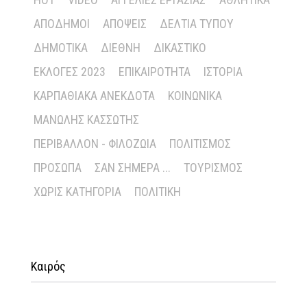
ΑΠΌΔΗΜΟΙ
ΑΠΌΨΕΙΣ
ΔΕΛΤΊΑ ΤΎΠΟΥ
ΔΗΜΟΤΙΚΆ
ΔΙΕΘΝΉ
ΔΙΚΑΣΤΙΚΌ
ΕΚΛΟΓΈΣ 2023
ΕΠΙΚΑΙΡΌΤΗΤΑ
ΙΣΤΟΡΊΑ
ΚΑΡΠΑΘΙΑΚΆ ΑΝΈΚΔΟΤΑ
ΚΟΙΝΩΝΙΚΆ
ΜΑΝΏΛΗΣ ΚΑΣΣΏΤΗΣ
ΠΕΡΙΒΆΛΛΟΝ - ΦΙΛΟΖΩΊΑ
ΠΟΛΙΤΙΣΜΌΣ
ΠΡΌΣΩΠΑ
ΣΑΝ ΣΉΜΕΡΑ ...
ΤΟΥΡΙΣΜΌΣ
ΧΩΡΊΣ ΚΑΤΗΓΟΡΊΑ
ΠΟΛΙΤΙΚΉ
Καιρός