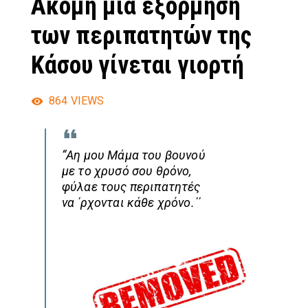
Ακόμη μια εξόρμηση
των περιπατητών της
Κάσου γίνεται γιορτή
864
VIEWS
“Αη μου Μάμα του βουνού
με το χρυσό σου θρόνο,
φύλαε τους περιπατητές
να ΄ρχονται κάθε χρόνο.΄΄