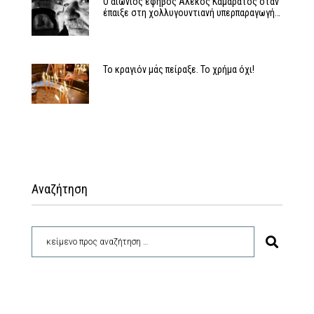
Ο αιώνιος έφηβος Αλέκος Καμαράτος όταν
έπαιξε στη χολλυγουντιανή υπερπαραγωγή…
Το κραγιόν μάς πείραξε. Το χρήμα όχι!
Αναζήτηση