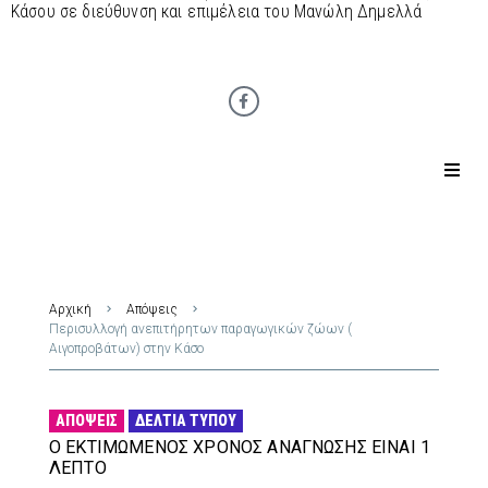
Κάσου σε διεύθυνση και επιμέλεια του Μανώλη Δημελλά
Αρχική
Απόψεις
Περισυλλογή ανεπιτήρητων παραγωγικών ζώων (
Αιγοπροβάτων) στην Κάσο
ΑΠΌΨΕΙΣ
ΔΕΛΤΊΑ ΤΎΠΟΥ
Ο ΕΚΤΙΜΏΜΕΝΟΣ ΧΡΌΝΟΣ ΑΝΆΓΝΩΣΗΣ ΕΊΝΑΙ 1
ΛΕΠΤΌ