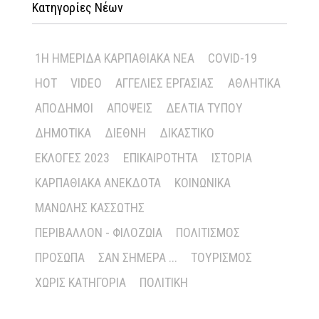
Κατηγορίες Νέων
1Η ΗΜΕΡΊΔΑ ΚΑΡΠΑΘΙΑΚΆ ΝΈΑ
COVID-19
HOT
VIDEO
ΑΓΓΕΛΊΕΣ ΕΡΓΑΣΊΑΣ
ΑΘΛΗΤΙΚΆ
ΑΠΌΔΗΜΟΙ
ΑΠΌΨΕΙΣ
ΔΕΛΤΊΑ ΤΎΠΟΥ
ΔΗΜΟΤΙΚΆ
ΔΙΕΘΝΉ
ΔΙΚΑΣΤΙΚΌ
ΕΚΛΟΓΈΣ 2023
ΕΠΙΚΑΙΡΌΤΗΤΑ
ΙΣΤΟΡΊΑ
ΚΑΡΠΑΘΙΑΚΆ ΑΝΈΚΔΟΤΑ
ΚΟΙΝΩΝΙΚΆ
ΜΑΝΏΛΗΣ ΚΑΣΣΏΤΗΣ
ΠΕΡΙΒΆΛΛΟΝ - ΦΙΛΟΖΩΊΑ
ΠΟΛΙΤΙΣΜΌΣ
ΠΡΌΣΩΠΑ
ΣΑΝ ΣΉΜΕΡΑ ...
ΤΟΥΡΙΣΜΌΣ
ΧΩΡΊΣ ΚΑΤΗΓΟΡΊΑ
ΠΟΛΙΤΙΚΉ