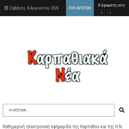
Η άγνωστη ιστορί
Νέος Γραμματέας
Σύγκληση Λαϊκής
Σάββατο, 8 Αυγούστου 2026
ΡΟΉ ΆΡΘΡΩΝ
Καθημερινή ηλεκτρονική εφημερίδα της Καρπάθου και της Η.Ν.