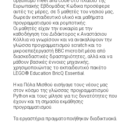
οργανισμό meet and code στο πλαίσιο της
Ευρωπαϊκής Εβδομάδας Κώδικα προσέφερε
αυτές τις μέρες, σε 5 μαθητές του νησιού μας,
δωρεάν εκπαιδευτικό υλικό και μαθήματα
προγραμματισμού και ρομποτικής.
Οι μαθητές είχαν την ευκαιρία με την
καθοδήγηση του Διδάκτορος κ.Αναστάσιου
Κόλλια να γνωρίσουν και να ανακαλύψουν την
γλώσσα προγραμματισμού scratch και το
μικροεπεξεργαστή BBC micro:bit μέσα από
διασκεδαστικές δραστηριότητες, αλλά και να
μάθουν βασικές έννοιες μηχανικής,
χρησιμοποιώντας το εκπαιδευτικό πακέτο
LEGO® Education BricQ Essential.
Η κα Πόλα Μισθού εισήγαγε τους νέους μας
στον κόσμο της γλώσσας προγραμματισμού
Python και τους μίλησε για τις δυνατότητες που
έχουν και τη σημασία εκμάθησης
προγραμματισμού.
Τα εργαστήρια πραγματοποιήθηκαν διαδικτυακά.