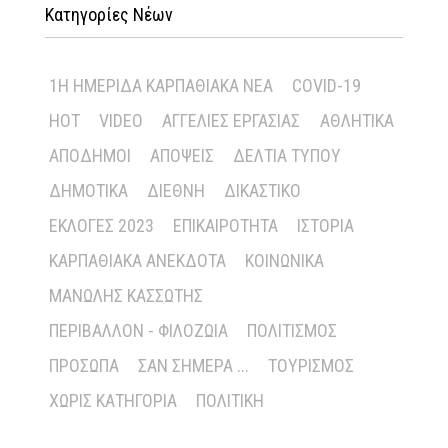
Κατηγορίες Νέων
1Η ΗΜΕΡΊΔΑ ΚΑΡΠΑΘΙΑΚΆ ΝΈΑ
COVID-19
HOT
VIDEO
ΑΓΓΕΛΊΕΣ ΕΡΓΑΣΊΑΣ
ΑΘΛΗΤΙΚΆ
ΑΠΌΔΗΜΟΙ
ΑΠΌΨΕΙΣ
ΔΕΛΤΊΑ ΤΎΠΟΥ
ΔΗΜΟΤΙΚΆ
ΔΙΕΘΝΉ
ΔΙΚΑΣΤΙΚΌ
ΕΚΛΟΓΈΣ 2023
ΕΠΙΚΑΙΡΌΤΗΤΑ
ΙΣΤΟΡΊΑ
ΚΑΡΠΑΘΙΑΚΆ ΑΝΈΚΔΟΤΑ
ΚΟΙΝΩΝΙΚΆ
ΜΑΝΏΛΗΣ ΚΑΣΣΏΤΗΣ
ΠΕΡΙΒΆΛΛΟΝ - ΦΙΛΟΖΩΊΑ
ΠΟΛΙΤΙΣΜΌΣ
ΠΡΌΣΩΠΑ
ΣΑΝ ΣΉΜΕΡΑ ...
ΤΟΥΡΙΣΜΌΣ
ΧΩΡΊΣ ΚΑΤΗΓΟΡΊΑ
ΠΟΛΙΤΙΚΉ