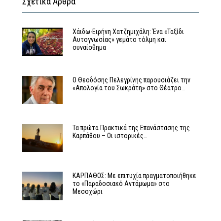
Σχετικά Άρθρα
Χάιδω-Ειρήνη Χατζημιχάλη: Ένα «Ταξίδι
Αυτογνωσίας» γεμάτο τόλμη και
συναίσθημα
Ο Θεοδόσης Πελεγρίνης παρουσιάζει την
«Απολογία του Σωκράτη» στο Θέατρο…
Τα πρώτα Πρακτικά της Επανάστασης της
Καρπάθου – Οι ιστορικές…
ΚΑΡΠΑΘΟΣ: Με επιτυχία πραγματοποιήθηκε
το «Παραδοσιακό Αντάμωμα» στο
Μεσοχώρι