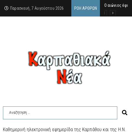
Ο αιώνιος έφη
Δικαστική απόφ
Άμεση κινητοπο
Παρασκευή, 7 Αυγούστου 2026
ΡΟΉ ΆΡΘΡΩΝ
Καθημερινή ηλεκτρονική εφημερίδα της Καρπάθου και της Η.Ν.