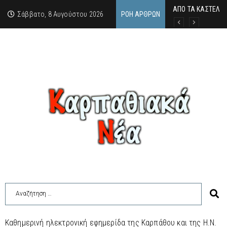
ΑΠΟ ΤΑ ΚΑΣΤΕΛΙΑ
Η άγνωστη ιστορί
Νέος Γραμματέας
Σάββατο, 8 Αυγούστου 2026
ΡΟΉ ΆΡΘΡΩΝ
Καθημερινή ηλεκτρονική εφημερίδα της Καρπάθου και της Η.Ν.