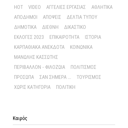
HOT
VIDEO
ΑΓΓΕΛΊΕΣ ΕΡΓΑΣΊΑΣ
ΑΘΛΗΤΙΚΆ
ΑΠΌΔΗΜΟΙ
ΑΠΌΨΕΙΣ
ΔΕΛΤΊΑ ΤΎΠΟΥ
ΔΗΜΟΤΙΚΆ
ΔΙΕΘΝΉ
ΔΙΚΑΣΤΙΚΌ
ΕΚΛΟΓΈΣ 2023
ΕΠΙΚΑΙΡΌΤΗΤΑ
ΙΣΤΟΡΊΑ
ΚΑΡΠΑΘΙΑΚΆ ΑΝΈΚΔΟΤΑ
ΚΟΙΝΩΝΙΚΆ
ΜΑΝΏΛΗΣ ΚΑΣΣΏΤΗΣ
ΠΕΡΙΒΆΛΛΟΝ - ΦΙΛΟΖΩΊΑ
ΠΟΛΙΤΙΣΜΌΣ
ΠΡΌΣΩΠΑ
ΣΑΝ ΣΉΜΕΡΑ ...
ΤΟΥΡΙΣΜΌΣ
ΧΩΡΊΣ ΚΑΤΗΓΟΡΊΑ
ΠΟΛΙΤΙΚΉ
Καιρός