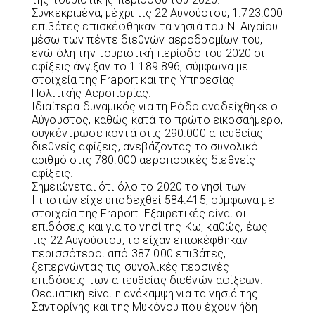
Συγκεκριμένα, μέχρι τις 22 Αυγούστου, 1.723.000
επιβάτες επισκέφθηκαν τα νησιά του Ν. Αιγαίου
μέσω των πέντε διεθνών αεροδρομίων του,
ενώ όλη την τουριστική περίοδο του 2020 οι
αφίξεις άγγιξαν το 1.189.896, σύμφωνα με
στοιχεία της Fraport και της Υπηρεσίας
Πολιτικής Αεροπορίας.
Ιδιαίτερα δυναμικός για τη Ρόδο αναδείχθηκε ο
Αύγουστος, καθώς κατά το πρώτο εικοσαήμερο,
συγκέντρωσε κοντά στις 290.000 απευθείας
διεθνείς αφίξεις, ανεβάζοντας το συνολικό
αριθμό στις 780.000 αεροπορικές διεθνείς
αφίξεις.
Σημειώνεται ότι όλο το 2020 το νησί των
Ιπποτών είχε υποδεχθεί 584.415, σύμφωνα με
στοιχεία της Fraport. Εξαιρετικές είναι οι
επιδόσεις και για το νησί της Κω, καθώς, έως
τις 22 Αυγούστου, το είχαν επισκέφθηκαν
περισσότεροι από 387.000 επιβάτες,
ξεπερνώντας τις συνολικές περσινές
επιδόσεις των απευθείας διεθνών αφίξεων.
Θεαματική είναι η ανάκαμψη για τα νησιά της
Σαντορίνης και της Μυκόνου που έχουν ήδη