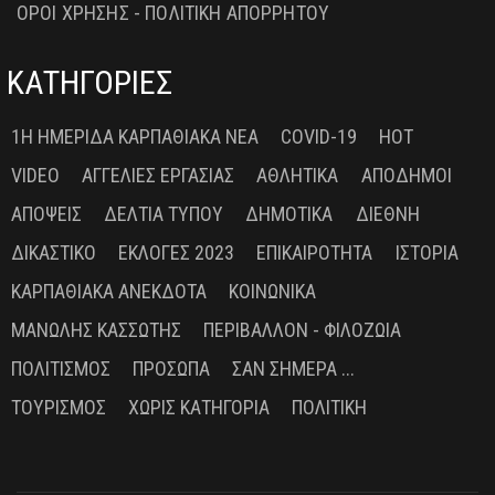
ΟΡΟΙ ΧΡΗΣΗΣ - ΠΟΛΙΤΙΚΗ ΑΠΟΡΡΗΤΟΥ
ΚΑΤΗΓΟΡΙΕΣ
1Η ΗΜΕΡΊΔΑ ΚΑΡΠΑΘΙΑΚΆ ΝΈΑ
COVID-19
HOT
VIDEO
ΑΓΓΕΛΊΕΣ ΕΡΓΑΣΊΑΣ
ΑΘΛΗΤΙΚΆ
ΑΠΌΔΗΜΟΙ
ΑΠΌΨΕΙΣ
ΔΕΛΤΊΑ ΤΎΠΟΥ
ΔΗΜΟΤΙΚΆ
ΔΙΕΘΝΉ
ΔΙΚΑΣΤΙΚΌ
ΕΚΛΟΓΈΣ 2023
ΕΠΙΚΑΙΡΌΤΗΤΑ
ΙΣΤΟΡΊΑ
ΚΑΡΠΑΘΙΑΚΆ ΑΝΈΚΔΟΤΑ
ΚΟΙΝΩΝΙΚΆ
ΜΑΝΏΛΗΣ ΚΑΣΣΏΤΗΣ
ΠΕΡΙΒΆΛΛΟΝ - ΦΙΛΟΖΩΊΑ
ΠΟΛΙΤΙΣΜΌΣ
ΠΡΌΣΩΠΑ
ΣΑΝ ΣΉΜΕΡΑ ...
ΤΟΥΡΙΣΜΌΣ
ΧΩΡΊΣ ΚΑΤΗΓΟΡΊΑ
ΠΟΛΙΤΙΚΉ