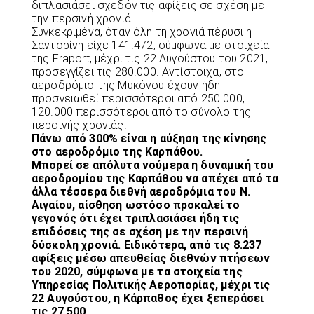
διπλασιάσει σχεδόν τις αφίξεις σε σχέση με
την περσινή χρονιά.
Συγκεκριμένα, όταν όλη τη χρονιά πέρυσι η
Σαντορίνη είχε 141.472, σύμφωνα με στοιχεία
της Fraport, μέχρι τις 22 Αυγούστου του 2021,
προσεγγίζει τις 280.000. Αντίστοιχα, στο
αεροδρόμιο της Μυκόνου έχουν ήδη
προσγειωθεί περισσότεροι από 250.000,
120.000 περισσότεροι από το σύνολο της
περσινής χρονιάς.
Πάνω από 300% είναι η αύξηση της κίνησης
στο αεροδρόμιο της Καρπάθου.
Μπορεί σε απόλυτα νούμερα η δυναμική του
αεροδρομίου της Καρπάθου να απέχει από τα
άλλα τέσσερα διεθνή αεροδρόμια του Ν.
Αιγαίου, αίσθηση ωστόσο προκαλεί το
γεγονός ότι έχει τριπλασιάσει ήδη τις
επιδόσεις της σε σχέση με την περσινή
δύσκολη χρονιά. Ειδικότερα, από τις 8.237
αφίξεις μέσω απευθείας διεθνών πτήσεων
του 2020, σύμφωνα με τα στοιχεία της
Υπηρεσίας Πολιτικής Αεροπορίας, μέχρι τις
22 Αυγούστου, η Κάρπαθος έχει ξεπεράσει
τις 27.500.