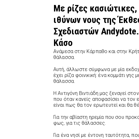
Με ρίζες κασιώτικες, 
ιθύνων νους της Έκθε
Σχεδιαστών Andydote. 
Κάσο
Ανάμεσα στην Κάρπαθο και στην Κρήτ
θάλασσα.
Αυτή, άλλωστε σύμφωνα με μία εκδοχή
έχει ρίζα φοινικική: ένα κομμάτι γης
θάλασσα.
Η Αντιγόνη Βιντιάδη μας ξεναγεί σ
που όταν κανείς αποφασίσει να τον 
είναι πως θα τον ερωτευτεί και θα θέ
Για την αβίαστη ηρεμία που σου προκα
φως, για τις θάλασσες.
Για ένα νησί με έντονη ταυτότητα, πο