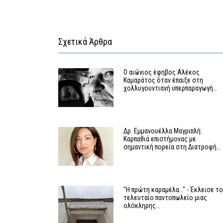
Σχετικά Άρθρα
Ο αιώνιος έφηβος Αλέκος
Καμαράτος όταν έπαιξε στη
χολλυγουντιανή υπερπαραγωγή…
Δρ. Εμμανουέλλα Μαγριπλή:
Καρπαθιά επιστήμονας με
σημαντική πορεία στη Διατροφή…
"Η πρώτη καραμέλα…" - Έκλεισε τ
τελευταίο παντοπωλείο μιας
ολόκληρης…