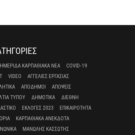
ΑΤΗΓΟΡΙΕΣ
 ΗΜΕΡΊΔΑ ΚΑΡΠΑΘΙΑΚΆ ΝΈΑ
COVID-19
T
VIDEO
ΑΓΓΕΛΊΕΣ ΕΡΓΑΣΊΑΣ
ΛΗΤΙΚΆ
ΑΠΌΔΗΜΟΙ
ΑΠΌΨΕΙΣ
ΛΤΊΑ ΤΎΠΟΥ
ΔΗΜΟΤΙΚΆ
ΔΙΕΘΝΉ
ΚΑΣΤΙΚΌ
ΕΚΛΟΓΈΣ 2023
ΕΠΙΚΑΙΡΌΤΗΤΑ
ΤΟΡΊΑ
ΚΑΡΠΑΘΙΑΚΆ ΑΝΈΚΔΟΤΑ
ΙΝΩΝΙΚΆ
ΜΑΝΏΛΗΣ ΚΑΣΣΏΤΗΣ