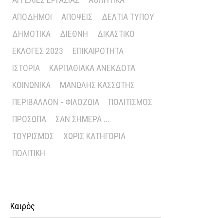
ΑΠΌΔΗΜΟΙ
ΑΠΌΨΕΙΣ
ΔΕΛΤΊΑ ΤΎΠΟΥ
ΔΗΜΟΤΙΚΆ
ΔΙΕΘΝΉ
ΔΙΚΑΣΤΙΚΌ
ΕΚΛΟΓΈΣ 2023
ΕΠΙΚΑΙΡΌΤΗΤΑ
ΙΣΤΟΡΊΑ
ΚΑΡΠΑΘΙΑΚΆ ΑΝΈΚΔΟΤΑ
ΚΟΙΝΩΝΙΚΆ
ΜΑΝΏΛΗΣ ΚΑΣΣΏΤΗΣ
ΠΕΡΙΒΆΛΛΟΝ - ΦΙΛΟΖΩΊΑ
ΠΟΛΙΤΙΣΜΌΣ
ΠΡΌΣΩΠΑ
ΣΑΝ ΣΉΜΕΡΑ ...
ΤΟΥΡΙΣΜΌΣ
ΧΩΡΊΣ ΚΑΤΗΓΟΡΊΑ
ΠΟΛΙΤΙΚΉ
Καιρός