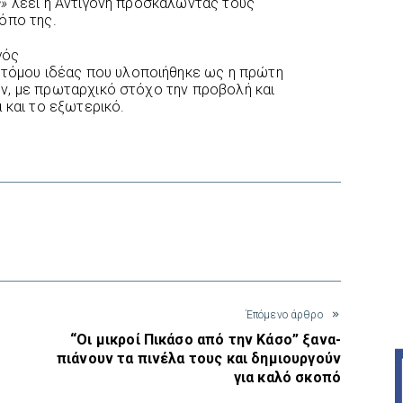
ς»
λέει η Αντιγόνη προσκαλώντας τους
όπο της.
γός
οτόμου ιδέας που υλοποιήθηκε ως η πρώτη
ν, με πρωταρχικό στόχο την προβολή και
 και το εξωτερικό.
interest
Έπόμενο άρθρο
“Οι μικροί Πικάσο από την Κάσο” ξανα-
πιάνουν τα πινέλα τους και δημιουργούν
για καλό σκοπό