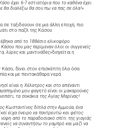
 Κάσο έχει 6-7 εστιατόρια που το καθένα έχει
δε θα διαλέξω θα σου πω να πας σε όλα!»
να σε ταξιδεύουν σε μια άλλη εποχή, πιο
μάτι στο παζλ της Κάσου.
τέβηκα από το 18θέσιο ελικοφόρο
Κάσου που μας περίμεναν όλοι οι συγγενείς
α, λύρες και μαντινάδες»
διηγείται η
ν Κάσο, δίνει στον επισκέπτη όλα όσα
οπία και με πεντακάθαρα νερά.
ησί είναι η Χέλατρος και στο απέναντι
αγαπημένο μου φαγητό είναι οι μακαρούνες
νοπάτι, τα σοκάκια της Αγίας Μαρίνας!
ιος Κωσταντίνος δίπλα στην Αμμούα, ένα
κεί είχα όνειρο να παντρευτώ και φέτος
 νύφη από το παραδοσιακό σπίτι της γιαγιάς
γενείς να συναντήσω το γαμπρό και μαζί να