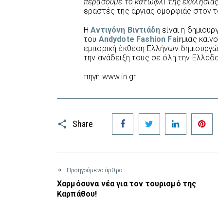
περάσουμε το κατώφλι της εκκλησία
εραστές της άργιας ομορφιάς στον τ
Η
Αντιγόνη Βιντιάδη
είναι η δημιουρ
του
Andydote
Fashion
F
air
μιας καιν
εμπορική έκθεση Ελλήνων δημιουργώ
την ανάδειξη τους σε όλη την Ελλάδα
πηγή www.in.gr
Facebook
Twitter
LinkedIn
P
Share
Προηγούμενο άρθρο
Χαρμόσυνα νέα για τον τουρισμό της
Καρπάθου!