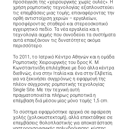
προσέγγιση της «χειρουργικής χωρίς ουλές». Η
χρήση ρομποτικής τεχνολογίας εξαπλουστεύει
τις επεμβάσεις μιας τομής, επαναφέροντας την
ορθή αντιστοίχιση χεριών – εργαλείων,
προσφέροντας σταθερό και στερεοσκοπικό
εγχειρητικό πεδίο. Τα νέα εργαλεία και η
τεχνολογία αιχμής που συνοδεύει τα συστήματα
αυτά επαυξάνουν τις δυνατότητες ακόμα
περισσότερο.
Το 2011, το Ιατρικό Κέντρο Αθηνών και η ομάδα
Ρομποτικής Χειρουργικής του δρος Κ. Μ.
Κωνσταντινίδη επιλέχθηκε με δύο άλλα κέντρα
διεθνώς, ένα στην Ιταλία και ένα στην Ελβετία,
για να ξεκινήσει συγχρόνως η εφαρμογή της
πλέον σύγχρονης ρομποτικής τεχνολογίας
Single Site. Με την τεχνική αυτή
πραγματοποιείται πλήρως ρομποτικά η
επέμβαση διά μέσου μίας μόνο τομής 1,5 cm.
Το σύστημα εφαρμόστηκε αρχικά σε αφαίρεση
χολής (χολοκυστεκτομή), αλλά επεκτάθηκε σε
επεμβάσεις θολοπλαστικής για αποκατάσταση
γαστροοισοφαγικής παλινδρόμησης, κύστης