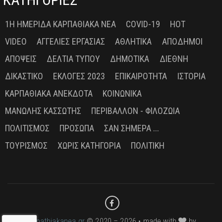
1Η ΗΜΕΡΊΔΑ ΚΑΡΠΑΘΙΑΚΆ ΝΈΑ
COVID-19
HOT
VIDEO
ΑΓΓΕΛΊΕΣ ΕΡΓΑΣΊΑΣ
ΑΘΛΗΤΙΚΆ
ΑΠΌΔΗΜΟΙ
ΑΠΌΨΕΙΣ
ΔΕΛΤΊΑ ΤΎΠΟΥ
ΔΗΜΟΤΙΚΆ
ΔΙΕΘΝΉ
ΔΙΚΑΣΤΙΚΌ
ΕΚΛΟΓΈΣ 2023
ΕΠΙΚΑΙΡΌΤΗΤΑ
ΙΣΤΟΡΊΑ
ΚΑΡΠΑΘΙΑΚΆ ΑΝΈΚΔΟΤΑ
ΚΟΙΝΩΝΙΚΆ
ΜΑΝΏΛΗΣ ΚΑΣΣΏΤΗΣ
ΠΕΡΙΒΆΛΛΟΝ - ΦΙΛΟΖΩΊΑ
ΠΟΛΙΤΙΣΜΌΣ
ΠΡΌΣΩΠΑ
ΣΑΝ ΣΉΜΕΡΑ ...
ΤΟΥΡΙΣΜΌΣ
ΧΩΡΊΣ ΚΑΤΗΓΟΡΊΑ
ΠΟΛΙΤΙΚΉ
karpathiakanea.gr
© 2020 – 2026 • made with
by