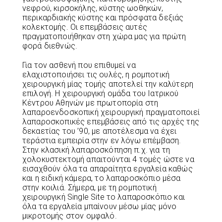
νεφρού, κιρσοκήλης, κύστης ωοθηκών,
περικαρδιακής κύστης και πρόσφατα δεξιάς
κολεκτομής. Οι επεμβάσεις αυτές
πραγματοποιήθηκαν στη χώρα μας για πρώτη
φορά διεθνώς.
Για τον ασθενή που επιθυμεί να
ελαχιστοποιήσει τις ουλές, η ρομποτική
χειρουργική μίας τομής αποτελεί την καλύτερη
επιλογή. Η χειρουργική ομάδα του Ιατρικού
Κέντρου Αθηνών με πρωτοπορία στη
λαπαροενδοσκοπική χειρουργική πραγματοποιεί
λαπαροσκοπικές επεμβάσεις από τις αρχές της
δεκαετίας του ’90, με αποτέλεσμα να έχει
τεράστια εμπειρία στην εν λόγω επέμβαση.
Στην κλασική λαπαροσκόπηση π.χ. για τη
χολοκυστεκτομή απαιτούνται 4 τομές ώστε να
εισαχθούν όλα τα απαραίτητα εργαλεία καθώς
και η ειδική κάμερα, το λαπαροσκόπιο μέσα
στην κοιλιά. Σήμερα, με τη ρομποτική
χειρουργική Single Site το λαπαροσκόπιο και
όλα τα εργαλεία μπαίνουν μέσω μίας μόνο
μικροτομής στον ομφαλό.