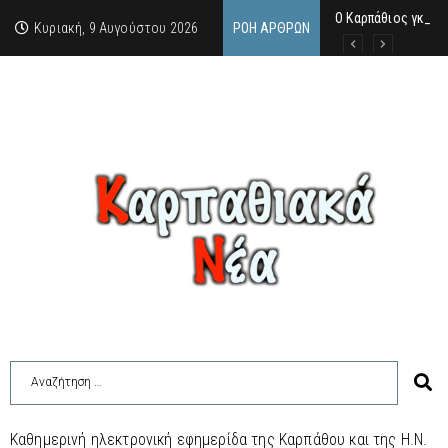
Ο Καρπάθιος γκάνγ
Από την πέτρα της
Η Κάρπαθος υπό τρ
Κυριακή, 9 Αυγούστου 2026
ΡΟΉ ΆΡΘΡΩΝ
Καθημερινή ηλεκτρονική εφημερίδα της Καρπάθου και της Η.Ν.