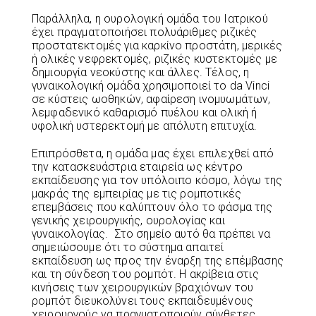
Παράλληλα, η ουρολογική ομάδα του Ιατρικού
έχει πραγματοποιήσει πολυάριθμες ριζικές
προστατεκτομές για καρκίνο προστάτη, μερικές
ή ολικές νεφρεκτομές, ριζικές κυστεκτομές με
δημιουργία νεοκύστης και άλλες. Τέλος, η
γυναικολογική ομάδα χρησιμοποιεί το da Vinci
σε κύστεις ωοθηκών, αφαίρεση ινομυωμάτων,
λεμφαδενικό καθαρισμό πυέλου και ολική ή
υφολική υστερεκτομή με απόλυτη επιτυχία.
Επιπρόσθετα, η ομάδα μας έχει επιλεχθεί από
την κατασκευάστρια εταιρεία ως κέντρο
εκπαίδευσης για τον υπόλοιπο κόσμο, λόγω της
μακράς της εμπειρίας με τις ρομποτικές
επεμβάσεις που καλύπτουν όλο το φάσμα της
γενικής χειρουργικής, ουρολογίας και
γυναικολογίας. Στο σημείο αυτό θα πρέπει να
σημειώσουμε ότι το σύστημα απαιτεί
εκπαίδευση ως προς την έναρξη της επέμβασης
και τη σύνδεση του ρομπότ. Η ακρίβεια στις
κινήσεις των χειρουργικών βραχιόνων του
ρομπότ διευκολύνει τους εκπαιδευμένους
χειρουργούς να πραγματοποιούν σύνθετες