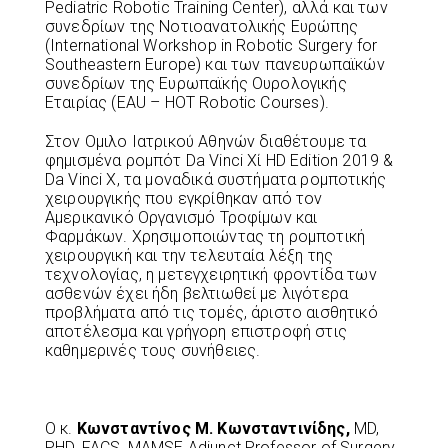
Pediatric Robotic Training Center), αλλά και των
συνεδρίων της Νοτιοανατολικής Ευρώπης
(International Workshop in Robotic Surgery for
Southeastern Europe) και των πανευρωπαϊκών
συνεδρίων της Ευρωπαϊκής Ουρολογικής
Εταιρίας (EAU – ΗΟΤ Robotic Courses).
Στον Ομιλο Ιατρικού Αθηνών διαθέτουμε τα
φημισμένα ρομπότ Da Vinci Χί HD Edition 2019 &
Da Vinci Χ, τα μοναδικά συστήματα ρομποτικής
χειρουργικής που εγκρίθηκαν από τον
Αμερικανικό Οργανισμό Τροφίμων και
Φαρμάκων. Χρησιμοποιώντας τη ρομποτική
χειρουργική και την τελευταία λέξη της
τεχνολογίας, η μετεγχειρητική φροντίδα των
ασθενών έχει ήδη βελτιωθεί με λιγότερα
προβλήματα από τις τομές, άριστο αισθητικό
αποτέλεσμα και γρήγορη επιστροφή στις
καθημερινές τους συνήθειες.
Ο κ.
Κωνσταντίνος Μ. Κωνσταντινίδης,
MD,
PHD, FACS, MAMSE Adjunct Professor of Surgery,