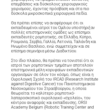
επεμβάσεις και δύσκολους χειρουργικούς
χειρισμούς, έχοντας πρόσβαση και στα πιο
δύσκολα μικροσκοπικά χειρουργικά πεδία.
Θα πρέπει επίσης να αναφέρουμε ότι οι
εκπαιδευμένοι ιατροί του Ομίλου υποστήριξαν
πολλές επιστημονικές ομάδες ως επίσημοι
εκπαιδευτές ρομποτικής, σε Ελλάδα, Κύπρο,
Ρουμανία, Σερβία, Γαλλία, Λετονία, Ταϊλάνδη και
Ηνωμένο Βασίλειο, ενώ συμμετείχαν και σε
επίσημα σεμινάρια μέσω Διαδικτύου.
Στο ίδιο πλαίσιο, θα πρέπει να τονιστεί ότι οι
ιατροί των ρομποτικών τμημάτων αποτελούν
επιστημονικά μέλη κορυφαίων εκπαιδευτικών
οργανισµών σε όλον τον κόσµο, όπως είναι η
Ουρολογική Σχολή του IRCAD (Research Institute
against Digestive Cancer) του Πανεπιστημιακού
Νοσοκομείου του Στρασβούργου, η οποία
θεωρείται το καλύτερο ρομποτικό-
λαπαροσκοπικό ουρολογικό «σχολείο», του
κέντρου αναφοράς και εκπαίδευσης, ORSI
Academy Belgium (Robotic Training Center and