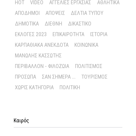
HOT
VIDEO
ΑΓΓΕΛΊΕΣ ΕΡΓΑΣΊΑΣ
ΑΘΛΗΤΙΚΆ
ΑΠΌΔΗΜΟΙ
ΑΠΌΨΕΙΣ
ΔΕΛΤΊΑ ΤΎΠΟΥ
ΔΗΜΟΤΙΚΆ
ΔΙΕΘΝΉ
ΔΙΚΑΣΤΙΚΌ
ΕΚΛΟΓΈΣ 2023
ΕΠΙΚΑΙΡΌΤΗΤΑ
ΙΣΤΟΡΊΑ
ΚΑΡΠΑΘΙΑΚΆ ΑΝΈΚΔΟΤΑ
ΚΟΙΝΩΝΙΚΆ
ΜΑΝΏΛΗΣ ΚΑΣΣΏΤΗΣ
ΠΕΡΙΒΆΛΛΟΝ - ΦΙΛΟΖΩΊΑ
ΠΟΛΙΤΙΣΜΌΣ
ΠΡΌΣΩΠΑ
ΣΑΝ ΣΉΜΕΡΑ ...
ΤΟΥΡΙΣΜΌΣ
ΧΩΡΊΣ ΚΑΤΗΓΟΡΊΑ
ΠΟΛΙΤΙΚΉ
Καιρός