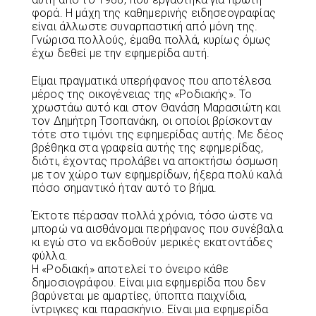
φορά. Η μάχη της καθημερινής ειδησεογραφίας
είναι άλλωστε συναρπαστική από μόνη της.
Γνώρισα πολλούς, έμαθα πολλά, κυρίως όμως
έχω δεθεί με την εφημερίδα αυτή.
Είμαι πραγματικά υπερήφανος που αποτέλεσα
μέρος της οικογένειας της «Ροδιακής». Το
χρωστάω αυτό και στον Θανάση Μαρασιώτη και
τον Δημήτρη Τσοπανάκη, οι οποίοι βρίσκονταν
τότε στο τιμόνι της εφημερίδας αυτής. Με δέος
βρέθηκα στα γραφεία αυτής της εφημερίδας,
διότι, έχοντας προλάβει να αποκτήσω όσμωση
με τον χώρο των εφημερίδων, ήξερα πολύ καλά
πόσο σημαντικό ήταν αυτό το βήμα.
Έκτοτε πέρασαν πολλά χρόνια, τόσο ώστε να
μπορώ να αισθάνομαι περήφανος που συνέβαλα
κι εγώ στο να εκδοθούν μερικές εκατοντάδες
φύλλα.
Η «Ροδιακή» αποτελεί το όνειρο κάθε
δημοσιογράφου. Είναι μια εφημερίδα που δεν
βαρύνεται με αμαρτίες, ύποπτα παιχνίδια,
ίντριγκες και παρασκήνιο. Είναι μια εφημερίδα