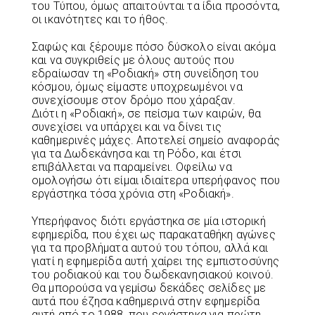
του Τύπου, όμως απαιτούνται τα ίδια προσόντα,
οι ικανότητες και το ήθος.
Σαφώς και ξέρουμε πόσο δύσκολο είναι ακόμα
και να συγκριθείς με όλους αυτούς που
εδραίωσαν τη «Ροδιακή» στη συνείδηση του
κόσμου, όμως είμαστε υποχρεωμένοι να
συνεχίσουμε στον δρόμο που χάραξαν.
Διότι η «Ροδιακή», σε πείσμα των καιρών, θα
συνεχίσει να υπάρχει και να δίνει τις
καθημερινές μάχες. Αποτελεί σημείο αναφοράς
για τα Δωδεκάνησα και τη Ρόδο, και έτσι
επιβάλλεται να παραμείνει. Οφείλω να
ομολογήσω ότι είμαι ιδιαίτερα υπερήφανος που
εργάστηκα τόσα χρόνια στη «Ροδιακή».
Υπερήφανος διότι εργάστηκα σε μία ιστορική
εφημερίδα, που έχει ως παρακαταθήκη αγώνες
για τα προβλήματα αυτού του τόπου, αλλά και
γιατί η εφημερίδα αυτή χαίρει της εμπιστοσύνης
του ροδιακού και του δωδεκανησιακού κοινού.
Θα μπορούσα να γεμίσω δεκάδες σελίδες με
αυτά που έζησα καθημερινά στην εφημερίδα
αυτή από το 1988, που εργάστηκα για πρώτη