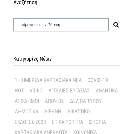
Αναζήτηση
Κατηγορίες Νέων
1Η ΗΜΕΡΊΔΑ ΚΑΡΠΑΘΙΑΚΆ ΝΈΑ
COVID-19
HOT
VIDEO
ΑΓΓΕΛΊΕΣ ΕΡΓΑΣΊΑΣ
ΑΘΛΗΤΙΚΆ
ΑΠΌΔΗΜΟΙ
ΑΠΌΨΕΙΣ
ΔΕΛΤΊΑ ΤΎΠΟΥ
ΔΗΜΟΤΙΚΆ
ΔΙΕΘΝΉ
ΔΙΚΑΣΤΙΚΌ
ΕΚΛΟΓΈΣ 2023
ΕΠΙΚΑΙΡΌΤΗΤΑ
ΙΣΤΟΡΊΑ
ΚΑΡΠΑΘΙΑΚΆ ΑΝΈΚΔΟΤΑ
ΚΟΙΝΩΝΙΚΆ