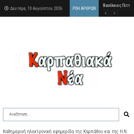
Βασίλειος Πιττάς
Σαν σήμερα, 10.8
Μανόλης Μελάς: “
Δευτέρα, 10 Αυγούστου 2026
ΡΟΉ ΆΡΘΡΩΝ
Καθημερινή ηλεκτρονική εφημερίδα της Καρπάθου και της Η.Ν.