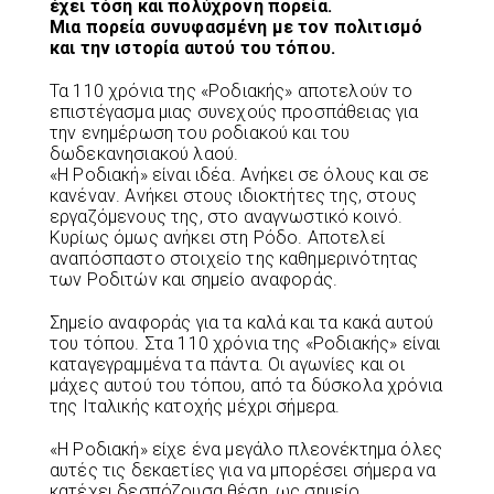
έχει τόση και πολύχρονη πορεία.
Μια πορεία συνυφασμένη με τον πολιτισμό
και την ιστορία αυτού του τόπου.
Τα 110 χρόνια της «Ροδιακής» αποτελούν το
επιστέγασμα μιας συνεχούς προσπάθειας για
την ενημέρωση του ροδιακού και του
δωδεκανησιακού λαού.
«Η Ροδιακή» είναι ιδέα. Ανήκει σε όλους και σε
κανέναν. Ανήκει στους ιδιοκτήτες της, στους
εργαζόμενους της, στο αναγνωστικό κοινό.
Κυρίως όμως ανήκει στη Ρόδο. Αποτελεί
αναπόσπαστο στοιχείο της καθημερινότητας
των Ροδιτών και σημείο αναφοράς.
Σημείο αναφοράς για τα καλά και τα κακά αυτού
του τόπου. Στα 110 χρόνια της «Ροδιακής» είναι
καταγεγραμμένα τα πάντα. Οι αγωνίες και οι
μάχες αυτού του τόπου, από τα δύσκολα χρόνια
της Ιταλικής κατοχής μέχρι σήμερα.
«Η Ροδιακή» είχε ένα μεγάλο πλεονέκτημα όλες
αυτές τις δεκαετίες για να μπορέσει σήμερα να
κατέχει δεσπόζουσα θέση, ως σημείο