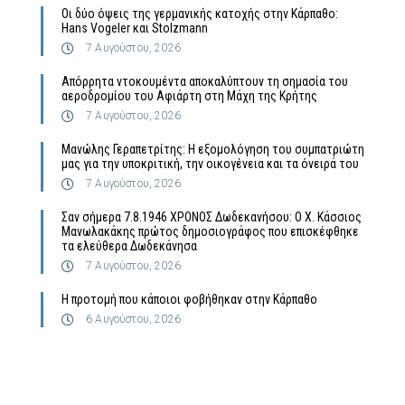
Οι δύο όψεις της γερμανικής κατοχής στην Κάρπαθο:
Hans Vogeler και Stolzmann
7 Αυγούστου, 2026
Απόρρητα ντοκουμέντα αποκαλύπτουν τη σημασία του
αεροδρομίου του Αφιάρτη στη Μάχη της Κρήτης
7 Αυγούστου, 2026
Μανώλης Γεραπετρίτης: Η εξομολόγηση του συμπατριώτη
μας για την υποκριτική, την οικογένεια και τα όνειρά του
7 Αυγούστου, 2026
Σαν σήμερα 7.8.1946 ΧΡΟΝΟΣ Δωδεκανήσου: Ο Χ. Κάσσιος
Μανωλακάκης πρώτος δημοσιογράφος που επισκέφθηκε
τα ελεύθερα Δωδεκάνησα
7 Αυγούστου, 2026
Η προτομή που κάποιοι φοβήθηκαν στην Κάρπαθο
6 Αυγούστου, 2026