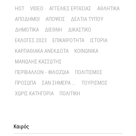
HOT
VIDEO
ΑΓΓΕΛΊΕΣ ΕΡΓΑΣΊΑΣ
ΑΘΛΗΤΙΚΆ
ΑΠΌΔΗΜΟΙ
ΑΠΌΨΕΙΣ
ΔΕΛΤΊΑ ΤΎΠΟΥ
ΔΗΜΟΤΙΚΆ
ΔΙΕΘΝΉ
ΔΙΚΑΣΤΙΚΌ
ΕΚΛΟΓΈΣ 2023
ΕΠΙΚΑΙΡΌΤΗΤΑ
ΙΣΤΟΡΊΑ
ΚΑΡΠΑΘΙΑΚΆ ΑΝΈΚΔΟΤΑ
ΚΟΙΝΩΝΙΚΆ
ΜΑΝΏΛΗΣ ΚΑΣΣΏΤΗΣ
ΠΕΡΙΒΆΛΛΟΝ - ΦΙΛΟΖΩΊΑ
ΠΟΛΙΤΙΣΜΌΣ
ΠΡΌΣΩΠΑ
ΣΑΝ ΣΉΜΕΡΑ ...
ΤΟΥΡΙΣΜΌΣ
ΧΩΡΊΣ ΚΑΤΗΓΟΡΊΑ
ΠΟΛΙΤΙΚΉ
Καιρός