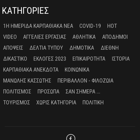
ΚΑΤΗΓΟΡΙΕΣ
1Η ΗΜΕΡΊΔΑ ΚΑΡΠΑΘΙΑΚΆ ΝΈΑ
COVID-19
HOT
VIDEO
ΑΓΓΕΛΊΕΣ ΕΡΓΑΣΊΑΣ
ΑΘΛΗΤΙΚΆ
ΑΠΌΔΗΜΟΙ
ΑΠΌΨΕΙΣ
ΔΕΛΤΊΑ ΤΎΠΟΥ
ΔΗΜΟΤΙΚΆ
ΔΙΕΘΝΉ
ΔΙΚΑΣΤΙΚΌ
ΕΚΛΟΓΈΣ 2023
ΕΠΙΚΑΙΡΌΤΗΤΑ
ΙΣΤΟΡΊΑ
ΚΑΡΠΑΘΙΑΚΆ ΑΝΈΚΔΟΤΑ
ΚΟΙΝΩΝΙΚΆ
ΜΑΝΏΛΗΣ ΚΑΣΣΏΤΗΣ
ΠΕΡΙΒΆΛΛΟΝ - ΦΙΛΟΖΩΊΑ
ΠΟΛΙΤΙΣΜΌΣ
ΠΡΌΣΩΠΑ
ΣΑΝ ΣΉΜΕΡΑ ...
ΤΟΥΡΙΣΜΌΣ
ΧΩΡΊΣ ΚΑΤΗΓΟΡΊΑ
ΠΟΛΙΤΙΚΉ