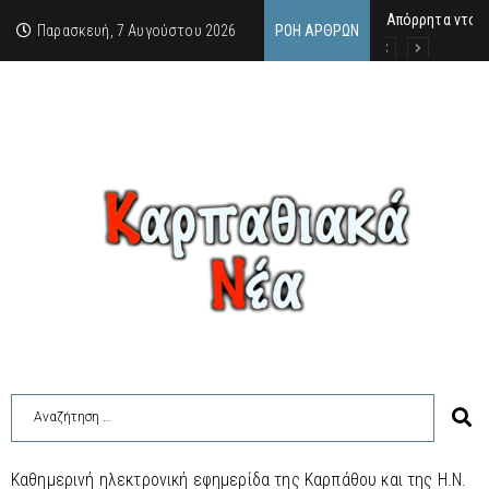
Απόρρητα ντοκ
Μανώλης Γεραπε
Σαν σήμερα 7.8
Παρασκευή, 7 Αυγούστου 2026
ΡΟΉ ΆΡΘΡΩΝ
Καθημερινή ηλεκτρονική εφημερίδα της Καρπάθου και της Η.Ν.