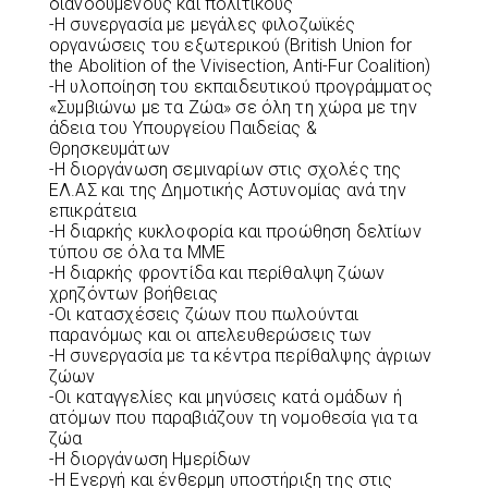
διανοούμενους και πολιτικούς
-Η συνεργασία με μεγάλες φιλοζωϊκές
οργανώσεις του εξωτερικού (Βritish Union for
the Abolition of the Vivisection, Anti-Fur Coalition)
-Η υλοποίηση του εκπαιδευτικού προγράμματος
«Συμβιώνω με τα Ζώα» σε όλη τη χώρα με την
άδεια του Υπουργείου Παιδείας &
Θρησκευμάτων
-Η διοργάνωση σεμιναρίων στις σχολές της
ΕΛ.ΑΣ και της Δημοτικής Αστυνομίας ανά την
επικράτεια
-Η διαρκής κυκλοφορία και προώθηση δελτίων
τύπου σε όλα τα ΜΜΕ
-Η διαρκής φροντίδα και περίθαλψη ζώων
χρηζόντων βοήθειας
-Οι κατασχέσεις ζώων που πωλούνται
παρανόμως και οι απελευθερώσεις των
-Η συνεργασία με τα κέντρα περίθαλψης άγριων
ζώων
-Οι καταγγελίες και μηνύσεις κατά ομάδων ή
ατόμων που παραβιάζουν τη νομοθεσία για τα
ζώα
-Η διοργάνωση Ημερίδων
-Η Ενεργή και ένθερμη υποστήριξη της στις