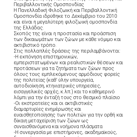
Περιβαλλοντικής Ομοσπονδίας
H Πανελλαδική Φιλοζωική και Περιβαλλοντική
Ομοσπονδία ιδρύθηκε το Δεκέμβριο του 2010
και είναι η μεγαλύτερη φιλοζωική ομοσπονδία
της Ελλάδας.
Σκοπός της είναι η προστασία και προάσπιση
των δικαιωμάτων των ζώων με κάθε νόμιμο και
ακτιβιστικό τρόπο.
Στις πολλαπλές δράσεις της περιλαμβάνονται:
-Η εκπόνηση επιστημονικών,
εμπεριστατωμένων και ρεαλιστικών θέσεων και
προτάσεων για τα ζητήματα των ζώων προς
όλους τους εμπλεκόμενους αρμόδιους φορείς
της πολιτείας (καθ’ ύλην υπουργεία,
αυτοδιοίκηση, κτηνιατρικές υπηρεσίες,
εισαγγελικές αρχές, κ.λπ.) και το καθημερινό
λόμπι για την ένταξή τους στο θεσμικό πλαίσιο
-Οι εκστρατείες και οι ακτιβιστικές
διαμαρτυρίες ενημέρωσης και
ευαισθητοποίησης των πολιτών για την ορθή και
δίκαιη μεταχείριση των ζώων ως
συναισθανόμενα και νοήμονα πλάσματα
-Η συνεργασία με επιστήμονες, ακαδημαϊκούς,