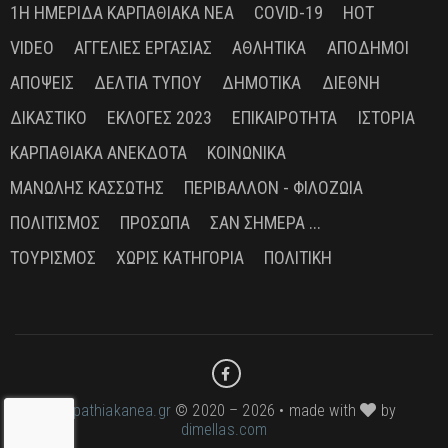
1Η ΗΜΕΡΊΔΑ ΚΑΡΠΑΘΙΑΚΆ ΝΈΑ
COVID-19
HOT
VIDEO
ΑΓΓΕΛΊΕΣ ΕΡΓΑΣΊΑΣ
ΑΘΛΗΤΙΚΆ
ΑΠΌΔΗΜΟΙ
ΑΠΌΨΕΙΣ
ΔΕΛΤΊΑ ΤΎΠΟΥ
ΔΗΜΟΤΙΚΆ
ΔΙΕΘΝΉ
ΔΙΚΑΣΤΙΚΌ
ΕΚΛΟΓΈΣ 2023
ΕΠΙΚΑΙΡΌΤΗΤΑ
ΙΣΤΟΡΊΑ
ΚΑΡΠΑΘΙΑΚΆ ΑΝΈΚΔΟΤΑ
ΚΟΙΝΩΝΙΚΆ
ΜΑΝΏΛΗΣ ΚΑΣΣΏΤΗΣ
ΠΕΡΙΒΆΛΛΟΝ - ΦΙΛΟΖΩΊΑ
ΠΟΛΙΤΙΣΜΌΣ
ΠΡΌΣΩΠΑ
ΣΑΝ ΣΉΜΕΡΑ ...
ΤΟΥΡΙΣΜΌΣ
ΧΩΡΊΣ ΚΑΤΗΓΟΡΊΑ
ΠΟΛΙΤΙΚΉ
karpathiakanea.gr
© 2020 – 2026 • made with
by
dimellas.com