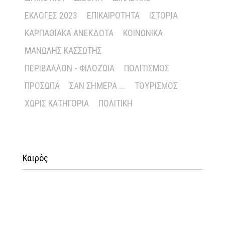
ΕΚΛΟΓΈΣ 2023
ΕΠΙΚΑΙΡΌΤΗΤΑ
ΙΣΤΟΡΊΑ
ΚΑΡΠΑΘΙΑΚΆ ΑΝΈΚΔΟΤΑ
ΚΟΙΝΩΝΙΚΆ
ΜΑΝΏΛΗΣ ΚΑΣΣΏΤΗΣ
ΠΕΡΙΒΆΛΛΟΝ - ΦΙΛΟΖΩΊΑ
ΠΟΛΙΤΙΣΜΌΣ
ΠΡΌΣΩΠΑ
ΣΑΝ ΣΉΜΕΡΑ ...
ΤΟΥΡΙΣΜΌΣ
ΧΩΡΊΣ ΚΑΤΗΓΟΡΊΑ
ΠΟΛΙΤΙΚΉ
Καιρός