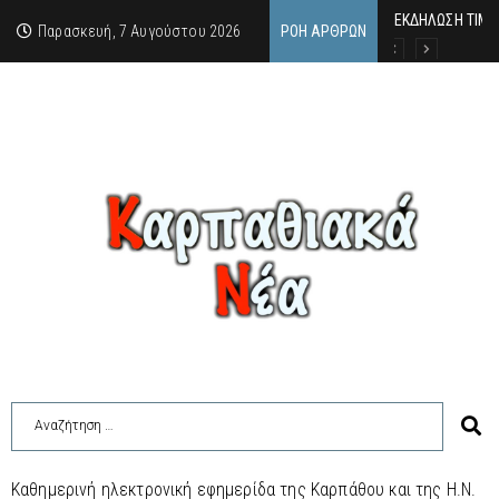
ΕΚΔΗΛΩΣΗ ΤΙΜΗ
Κάθε καλοκαίρι 
Οι δύο όψεις τ
Παρασκευή, 7 Αυγούστου 2026
ΡΟΉ ΆΡΘΡΩΝ
Καθημερινή ηλεκτρονική εφημερίδα της Καρπάθου και της Η.Ν.