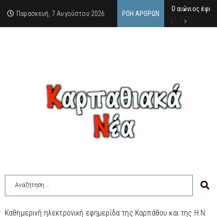
Ο αιώνιος έφη
Δικαστική απόφ
Άμεση κινητοπο
Παρασκευή, 7 Αυγούστου 2026
ΡΟΉ ΆΡΘΡΩΝ
Καθημερινή ηλεκτρονική εφημερίδα της Καρπάθου και της Η.Ν.