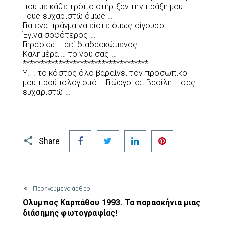
που με κάθε τρόπο στήριξαν την πράξη μου …
Τους ευχαριστώ όμως …
Για ένα πράγμα να είστε όμως σίγουροι …
Έγινα σοφότερος …
Γηράσκω … αεί διαδασκώμενος …
Καλημέρα … το νου σας …
***********************************
Υ.Γ. το κόστος όλο βαραίνει τον προσωπικό
μου προϋπολογισμό … Γιώργο και Βασίλη … σας
ευχαριστώ …
Facebook
Twitter
LinkedIn
Pinterest
Share
Προηγούμενο άρθρο
Όλυμπος Καρπάθου 1993. Τα παρασκήνια μιας
διάσημης φωτογραφίας!