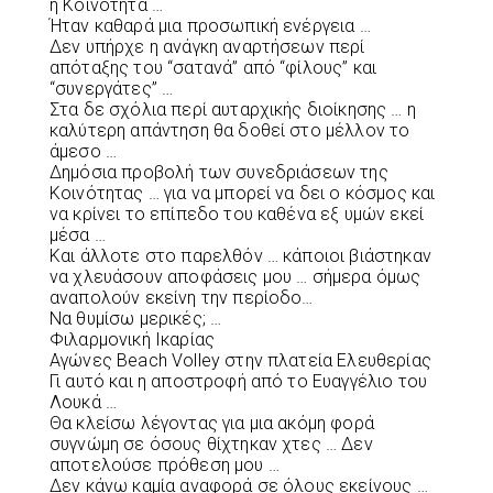
ή Κοινότητα …
Ήταν καθαρά μια προσωπική ενέργεια …
Δεν υπήρχε η ανάγκη αναρτήσεων περί
απόταξης του “σατανά” από “φίλους” και
“συνεργάτες” …
Στα δε σχόλια περί αυταρχικής διοίκησης … η
καλύτερη απάντηση θα δοθεί στο μέλλον το
άμεσο …
Δημόσια προβολή των συνεδριάσεων της
Κοινότητας … για να μπορεί να δει ο κόσμος και
να κρίνει το επίπεδο του καθένα εξ υμών εκεί
μέσα …
Και άλλοτε στο παρελθόν … κάποιοι βιάστηκαν
να χλευάσουν αποφάσεις μου … σήμερα όμως
αναπολούν εκείνη την περίοδο…
Να θυμίσω μερικές; …
Φιλαρμονική Ικαρίας
Αγώνες Beach Volley στην πλατεία Ελευθερίας
Γι αυτό και η αποστροφή από το Ευαγγέλιο του
Λουκά …
Θα κλείσω λέγοντας για μια ακόμη φορά
συγνώμη σε όσους θίχτηκαν χτες … Δεν
αποτελούσε πρόθεση μου …
Δεν κάνω καμία αναφορά σε όλους εκείνους …