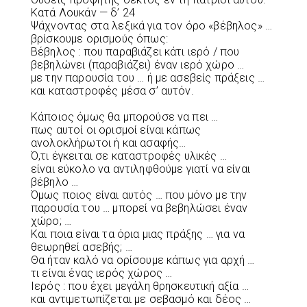
Κατά Λουκάν — δ’ 24
Ψάχνοντας στα λεξικά για τον όρο «βέβηλος» …
βρίσκουμε ορισμούς όπως:
Βέβηλος : που παραβιάζει κάτι ιερό / που
βεβηλώνει (παραβιάζει) έναν ιερό χώρο …
με την παρουσία του … ή με ασεβείς πράξεις …
και καταστροφές μέσα σ’ αυτόν.
Κάποιος όμως θα μπορούσε να πει …
πως αυτοί οι ορισμοί είναι κάπως
ανολοκλήρωτοι ή και ασαφής…
Ό,τι έγκειται σε καταστροφές υλικές …
είναι εύκολο να αντιληφθούμε γιατί να είναι
βέβηλο …
Όμως ποιος είναι αυτός … που μόνο με την
παρουσία του … μπορεί να βεβηλώσει έναν
χώρο; …
Και ποια είναι τα όρια μιας πράξης … για να
θεωρηθεί ασεβής; …
Θα ήταν καλό να ορίσουμε κάπως για αρχή …
τι είναι ένας ιερός χώρος …
Ιερός : που έχει μεγάλη θρησκευτική αξία …
και αντιμετωπίζεται με σεβασμό και δέος …