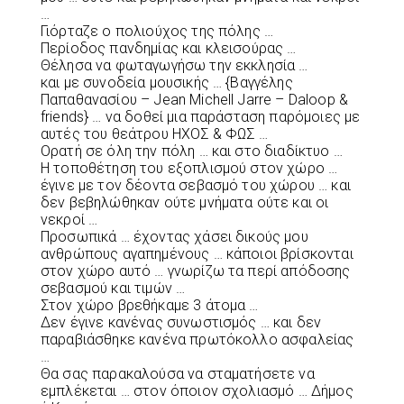
…
Γιόρταζε ο πολιούχος της πόλης …
Περίοδος πανδημίας και κλεισούρας …
Θέλησα να φωταγωγήσω την εκκλησία …
και με συνοδεία μουσικής … {Βαγγέλης
Παπαθανασίου – Jean Michell Jarre – Daloop &
friends} … να δοθεί μια παράσταση παρόμοιες με
αυτές του θεάτρου ΗΧΟΣ & ΦΩΣ …
Ορατή σε όλη την πόλη … και στο διαδίκτυο …
Η τοποθέτηση του εξοπλισμού στον χώρο …
έγινε με τον δέοντα σεβασμό του χώρου … και
δεν βεβηλώθηκαν ούτε μνήματα ούτε και οι
νεκροί …
Προσωπικά … έχοντας χάσει δικούς μου
ανθρώπους αγαπημένους … κάποιοι βρίσκονται
στον χώρο αυτό … γνωρίζω τα περί απόδοσης
σεβασμού και τιμών …
Στον χώρο βρεθήκαμε 3 άτομα …
Δεν έγινε κανένας συνωστισμός … και δεν
παραβιάσθηκε κανένα πρωτόκολλο ασφαλείας
…
Θα σας παρακαλούσα να σταματήσετε να
εμπλέκεται … στον όποιον σχολιασμό … Δήμος