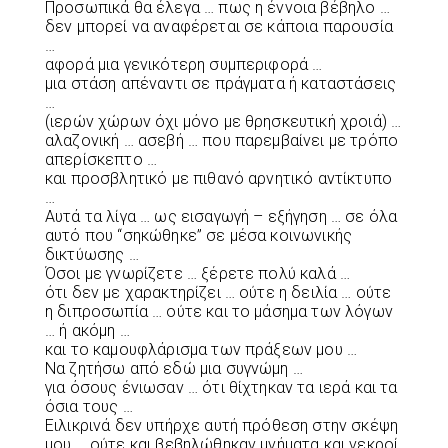
Προσωπικά θα έλεγα … πως η έννοια βέβηλο …
δεν μπορεί να αναφέρεται σε κάποια παρουσία
…
αφορά μια γενικότερη συμπεριφορά …
μια στάση απέναντι σε πράγματα ή καταστάσεις
…
(ιερών χώρων όχι μόνο με θρησκευτική χροιά) …
αλαζονική … ασεβή … που παρεμβαίνει με τρόπο
απερίσκεπτο …
και προσβλητικό με πιθανό αρνητικό αντίκτυπο
…
Αυτά τα λίγα … ως εισαγωγή – εξήγηση … σε όλα
αυτό που “σηκώθηκε” σε μέσα κοινωνικής
δικτύωσης …
Όσοι με γνωρίζετε … ξέρετε πολύ καλά …
ότι δεν με χαρακτηρίζει … ούτε η δειλία … ούτε
η διπροσωπία … ούτε και το μάσημα των λόγων
… ή ακόμη …
και το καμουφλάρισμα των πράξεων μου …
Να ζητήσω από εδώ μια συγνώμη …
για όσους ένιωσαν … ότι θίχτηκαν τα ιερά και τα
όσια τους …
Ειλικρινά δεν υπήρχε αυτή πρόθεση στην σκέψη
μου … ούτε και βεβηλώθηκαν μνήματα και νεκροί