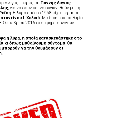
ριν λίγες ημέρες οι
Γιάννης Λιγνός
,
λλης
, για να δουν και να συγκινηθούν με τη
 Ρεϊση
! Η λύρα από το 1958 είχε περάσει
σταντίνου Ι. Χαλκιά
. Με δική του επιθυμία
23 Οκτωβρίου 2016 στο τμήμα οργάνων
φα η λύρα, η οποία κατασκευάστηκε στο
ρία κι όπως μαθαίνουμε σύντομα θα
α μπορούν να την θαυμάσουν οι
η.