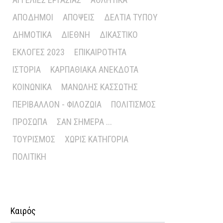
ΑΠΌΔΗΜΟΙ
ΑΠΌΨΕΙΣ
ΔΕΛΤΊΑ ΤΎΠΟΥ
ΔΗΜΟΤΙΚΆ
ΔΙΕΘΝΉ
ΔΙΚΑΣΤΙΚΌ
ΕΚΛΟΓΈΣ 2023
ΕΠΙΚΑΙΡΌΤΗΤΑ
ΙΣΤΟΡΊΑ
ΚΑΡΠΑΘΙΑΚΆ ΑΝΈΚΔΟΤΑ
ΚΟΙΝΩΝΙΚΆ
ΜΑΝΏΛΗΣ ΚΑΣΣΏΤΗΣ
ΠΕΡΙΒΆΛΛΟΝ - ΦΙΛΟΖΩΊΑ
ΠΟΛΙΤΙΣΜΌΣ
ΠΡΌΣΩΠΑ
ΣΑΝ ΣΉΜΕΡΑ ...
ΤΟΥΡΙΣΜΌΣ
ΧΩΡΊΣ ΚΑΤΗΓΟΡΊΑ
ΠΟΛΙΤΙΚΉ
Καιρός