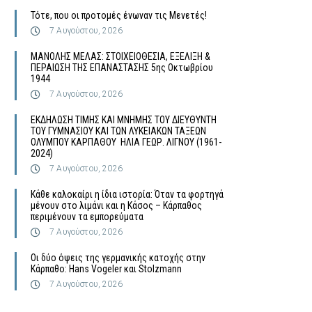
Τότε, που οι προτομές ένωναν τις Μενετές!
7 Αυγούστου, 2026
MΑΝΟΛΗΣ ΜΕΛΑΣ: ΣΤΟΙΧΕΙΟΘΕΣΙΑ, ΕΞΕΛΙΞΗ &
ΠΕΡΑΙΩΣΗ ΤΗΣ ΕΠΑΝΑΣΤΑΣΗΣ 5ης Οκτωβρίου
1944
7 Αυγούστου, 2026
ΕΚΔΗΛΩΣΗ ΤΙΜΗΣ ΚΑΙ ΜΝΗΜΗΣ ΤΟΥ ΔΙΕΥΘΥΝΤΗ
ΤΟΥ ΓΥΜΝΑΣΙΟΥ ΚΑΙ ΤΩΝ ΛΥΚΕΙΑΚΩΝ ΤΑΞΕΩΝ
ΟΛΥΜΠΟΥ ΚΑΡΠΑΘΟΥ ΗΛΙΑ ΓΕΩΡ. ΛΙΓΝΟΥ (1961-
2024)
7 Αυγούστου, 2026
Κάθε καλοκαίρι η ίδια ιστορία: Όταν τα φορτηγά
μένουν στο λιμάνι και η Κάσος – Κάρπαθος
περιμένουν τα εμπορεύματα
7 Αυγούστου, 2026
Οι δύο όψεις της γερμανικής κατοχής στην
Κάρπαθο: Hans Vogeler και Stolzmann
7 Αυγούστου, 2026