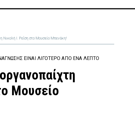
η Νικολή Ι. Ρεΐση στο Μουσείο Μπενάκη!
ΆΓΝΩΣΗΣ ΕΊΝΑΙ ΛΙΓΌΤΕΡΟ ΑΠΌ ΈΝΑ ΛΕΠΤΌ
οοργανοπαίχτη
στο Μουσείο