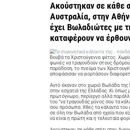
Ακούστηκαν σε κάθε σ
Αυστραλία, στην Αθήν
έχει Βωλαδιώτες με τ
καταφέρουν να έρθουν
Βουβά τα Χριστούγεννα φέτος. Χωρίς 
φωνές να τραγουδούν στους δρόμους 
παράδοση, το πνεύμα των Χριστουγένν
αποφάσισαν να γιορτάσουν διαφορετ
Αυτό έκαναν στο χωριό Βωλάδα της 
στην εσχατιά της Ελλάδας. Κι όπως 
πρωτόγνωρο, περίεργο αλλά παράλλη
του ‘’να τραγουδάς μόνος σου τα κάλ
σου πρόσωπα. Χθες τα κάλαντα του
σε όλη την Βωλάδα από ηχεία που εί
να είναι η πρώτη και η τελευταία φορά 
Ακούστηκαν σε κάθε σπίτι στην Αμερι