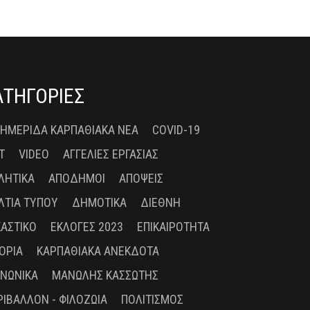
ΑΤΗΓΟΡΙΕΣ
 ΗΜΕΡΊΔΑ ΚΑΡΠΑΘΙΑΚΆ ΝΈΑ
COVID-19
T
VIDEO
ΑΓΓΕΛΊΕΣ ΕΡΓΑΣΊΑΣ
ΛΗΤΙΚΆ
ΑΠΌΔΗΜΟΙ
ΑΠΌΨΕΙΣ
ΛΤΊΑ ΤΎΠΟΥ
ΔΗΜΟΤΙΚΆ
ΔΙΕΘΝΉ
ΚΑΣΤΙΚΌ
ΕΚΛΟΓΈΣ 2023
ΕΠΙΚΑΙΡΌΤΗΤΑ
ΤΟΡΊΑ
ΚΑΡΠΑΘΙΑΚΆ ΑΝΈΚΔΟΤΑ
ΙΝΩΝΙΚΆ
ΜΑΝΏΛΗΣ ΚΑΣΣΏΤΗΣ
ΡΙΒΆΛΛΟΝ - ΦΙΛΟΖΩΊΑ
ΠΟΛΙΤΙΣΜΌΣ