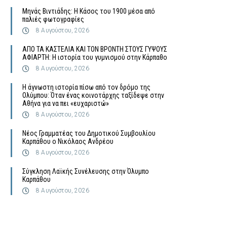
Μηνάς Βιντιάδης: Η Κάσος του 1900 μέσα από
παλιές φωτογραφίες
8 Αυγούστου, 2026
ΑΠΟ ΤΑ ΚΑΣΤΕΛΙΑ ΚΑΙ ΤΟΝ ΒΡΟΝΤΗ ΣΤΟΥΣ ΓΥΨΟΥΣ
ΑΦΙΑΡΤΗ: Η ιστορία του γυμνισμού στην Κάρπαθο
8 Αυγούστου, 2026
Η άγνωστη ιστορία πίσω από τον δρόμο της
Ολύμπου: Όταν ένας κοινοτάρχης ταξίδεψε στην
Αθήνα για να πει «ευχαριστώ»
8 Αυγούστου, 2026
Νέος Γραμματέας του Δημοτικού Συμβουλίου
Καρπάθου ο Νικόλαος Ανδρέου
8 Αυγούστου, 2026
Σύγκληση Λαϊκής Συνέλευσης στην Όλυμπο
Καρπάθου
8 Αυγούστου, 2026