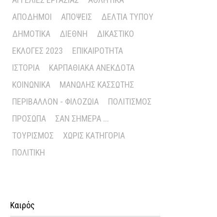
ΑΠΌΔΗΜΟΙ
ΑΠΌΨΕΙΣ
ΔΕΛΤΊΑ ΤΎΠΟΥ
ΔΗΜΟΤΙΚΆ
ΔΙΕΘΝΉ
ΔΙΚΑΣΤΙΚΌ
ΕΚΛΟΓΈΣ 2023
ΕΠΙΚΑΙΡΌΤΗΤΑ
ΙΣΤΟΡΊΑ
ΚΑΡΠΑΘΙΑΚΆ ΑΝΈΚΔΟΤΑ
ΚΟΙΝΩΝΙΚΆ
ΜΑΝΏΛΗΣ ΚΑΣΣΏΤΗΣ
ΠΕΡΙΒΆΛΛΟΝ - ΦΙΛΟΖΩΊΑ
ΠΟΛΙΤΙΣΜΌΣ
ΠΡΌΣΩΠΑ
ΣΑΝ ΣΉΜΕΡΑ ...
ΤΟΥΡΙΣΜΌΣ
ΧΩΡΊΣ ΚΑΤΗΓΟΡΊΑ
ΠΟΛΙΤΙΚΉ
Καιρός