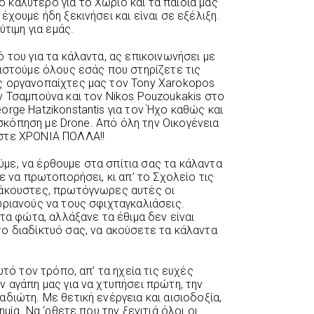
καλύτερο για το Χωριό και τα παιδιά μας
χουμε ήδη ξεκινήσει και είναι σε εξέλιξη.
ύτιμη για εμάς.
 του για τα κάλαντα, ας επικοινωνήσει με
ριστούμε όλους εσάς που στηρίζετε τις
ς οργανοπαίχτες μας τον Tony Xarokopos
ν Τσαμπούνα και τον Nikos Pouzoukakis στο
rge Hatzikonstantis για τον Ήχο καθώς και
εοσκόπηση με Drone. Από όλη την Οικογένεια
στε ΧΡΟΝΙΑ ΠΟΛΛΑ!!
με, να έρθουμε στα σπίτια σας τα κάλαντα
ε να πρωτοπορήσει, κι απ’ το Σχολείο τις
τάκουστες, πρωτόγνωρες αυτές οι
ωριανούς να τους σφιχταγκαλιάσεις.
 τα φώτα, αλλάξανε τα έθιμα δεν είναι
ο διαδίκτυό σας, να ακούσετε τα κάλαντα
υτό τον τρόπο, απ’ τα ηχεία τις ευχές
 αγάπη μας για να χτυπήσει πρώτη, την
διώτη. Με θετική ενέργεια και αισιοδοξία,
μία. Να ‘ρθετε που την ξενιτιά όλοι οι