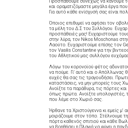
Προσπαθούμε συνεχώς να κάνουμε το 
και οραματιζόμαστε μεγάλα έργα που έ
Για αυτό κάθε ενίσχυσή σας είναι πολ
Όποιος επιθυμεί να αφήσει τον οβολό
τα μέλη του Δ.Σ του Συλλόγου. Ευχα
προσπάθειές μας! Ευχαριστούμε του
στην λύρα, τον Nikos Moschonas στη
Λαούτο. Ευχαριστούμε επίσης τον Geo
τον Vasilis Constantine για την βιντ
του Αθλητικού μας συλλόγου ευχόμα
Λόγω του κορονοϊού φέτος αδυνατού
να πούμε. Γι’ αυτό και ο Απόλλωνας θ
ευχές θα σας τις τραγουδήσει. Πρω
καταστάσεις, να μην μπορείς τους Χ
Ανοίξτε τα παράθυρα, τις πόρτες και
όπως πρώτα. Ανοίξτε υπολογιστές, τ
που λέμε στο Χωριό σας.
Ήρθανε τα Χριστούγεννα κι εμείς μ’ α
μοιράζουμε στον τόπο. Στέλνουμε την
πόρτα καθενός σπιτιού και κάθε Βωλα
να βοηθήσει η Πλαγιά να φύγει η πανδη