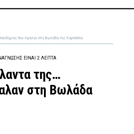
… πανδημίας που έψαλαν στη Βωλάδα της Καρπάθου
ΆΓΝΩΣΗΣ ΕΊΝΑΙ 2 ΛΕΠΤΆ
άλαντα της…
αλαν στη Βωλάδα