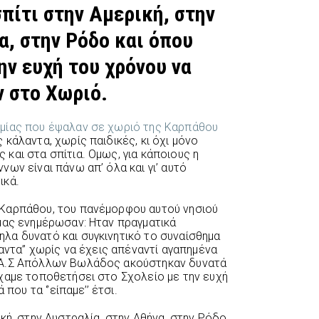
πίτι στην Αμερική, στην
α, στην Ρόδο και όπου
ην ευχή του χρόνου να
 στο Χωριό.
κάλαντα, χωρίς παιδικές, κι όχι μόνο
και στα σπίτια. Ομως, για κάποιους η
ων είναι πάνω απ’ όλα και γι’ αυτό
ικά.
Καρπάθου, του πανέμορφου αυτού νησιού
μας ενημέρωσαν: Ηταν πραγματικά
λα δυνατό και συγκινητικό το συναίσθημα
αντα’’ χωρίς να έχεις απέναντί αγαπημένα
 Α.Σ Απόλλων Βωλάδος ακούστηκαν δυνατά
χαμε τοποθετήσει στο Σχολείο με την ευχή
που τα ‘’είπαμε’’ έτσι.
κή, στην Αυστραλία, στην Αθήνα, στην Ρόδο