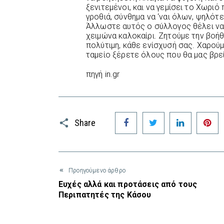
ξενιτεμένοι, και να γεμίσει το Χωριό 
γροθιά, σύνθημα να ‘ναι όλων, ψηλό
Άλλωστε αυτός ο σύλλογος θέλει να 
χειμώνα καλοκαίρι. Ζητούμε την βοήθε
πολύτιμη, κάθε ενίσχυσή σας. Χαρούμε
ταμείο ξέρετε όλους που θα μας βρ
πηγή in.gr
Facebook
Twitter
LinkedIn
P
Share
Προηγούμενο άρθρο
Ευχές αλλά και προτάσεις από τους
Περιπατητές της Κάσου