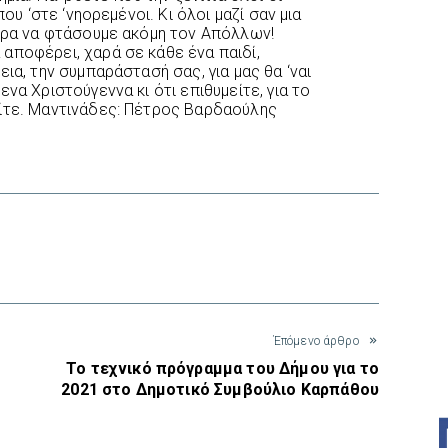
που ‘στε ‘νηορεμένοι. Κι όλοι μαζί σαν μια
τερα να φτάσουμε ακόμη τον Απόλλων!
αποφέρει, χαρά σε κάθε ένα παιδί,
ια, την συμπαράστασή σας, για μας θα ‘ναι
να Χριστούγεννα κι ότι επιθυμείτε, για το
είτε. Μαντινάδες: Πέτρος Βαρδαούλης
interest
Έπόμενο άρθρο
Το τεχνικό πρόγραμμα του Δήμου για το
2021 στο Δημοτικό Συμβούλιο Καρπάθου