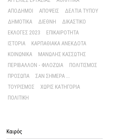
ΑΠΌΔΗΜΟΙ
ΑΠΌΨΕΙΣ
ΔΕΛΤΊΑ ΤΎΠΟΥ
ΔΗΜΟΤΙΚΆ
ΔΙΕΘΝΉ
ΔΙΚΑΣΤΙΚΌ
ΕΚΛΟΓΈΣ 2023
ΕΠΙΚΑΙΡΌΤΗΤΑ
ΙΣΤΟΡΊΑ
ΚΑΡΠΑΘΙΑΚΆ ΑΝΈΚΔΟΤΑ
ΚΟΙΝΩΝΙΚΆ
ΜΑΝΏΛΗΣ ΚΑΣΣΏΤΗΣ
ΠΕΡΙΒΆΛΛΟΝ - ΦΙΛΟΖΩΊΑ
ΠΟΛΙΤΙΣΜΌΣ
ΠΡΌΣΩΠΑ
ΣΑΝ ΣΉΜΕΡΑ ...
ΤΟΥΡΙΣΜΌΣ
ΧΩΡΊΣ ΚΑΤΗΓΟΡΊΑ
ΠΟΛΙΤΙΚΉ
Καιρός