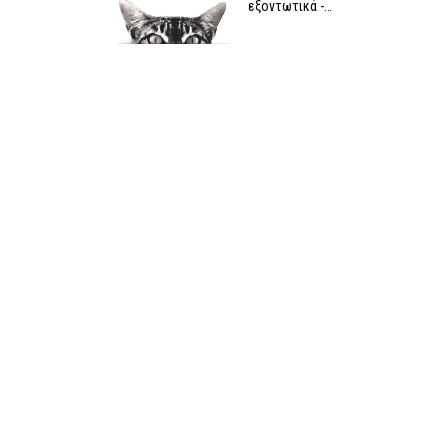
εξοντωτικά -…