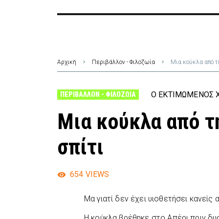
Αρχική
Περιβάλλον - Φιλοζωία
Μια κούκλα από τ
Ο ΕΚΤΙΜΏΜΕΝΟΣ Χ
ΠΕΡΙΒΆΛΛΟΝ - ΦΙΛΟΖΩΊΑ
Μια κούκλα από τ
σπίτι
654
VIEWS
Μα γιατί δεν έχει υιοθετήσει κανείς 
Η κούκλα βρέθηκε στο Απέρι πριν δυ