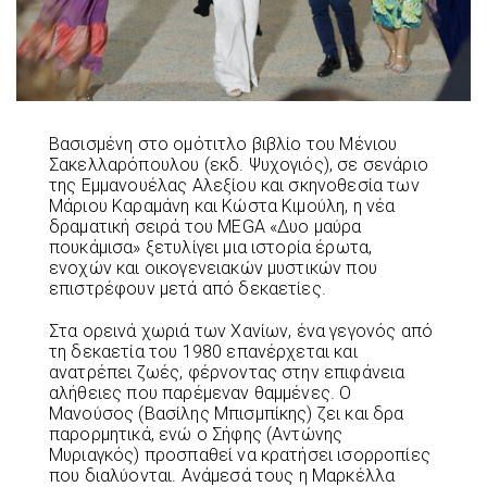
Βασισμένη στο ομότιτλο βιβλίο του Μένιου
Σακελλαρόπουλου (εκδ. Ψυχογιός), σε σενάριο
της Εμμανουέλας Αλεξίου και σκηνοθεσία των
Μάριου Καραμάνη και Κώστα Κιμούλη, η νέα
δραματική σειρά του MEGA «Δυο μαύρα
πουκάμισα» ξετυλίγει μια ιστορία έρωτα,
ενοχών και οικογενειακών μυστικών που
επιστρέφουν μετά από δεκαετίες.
Στα ορεινά χωριά των Χανίων, ένα γεγονός από
τη δεκαετία του 1980 επανέρχεται και
ανατρέπει ζωές, φέρνοντας στην επιφάνεια
αλήθειες που παρέμεναν θαμμένες. Ο
Μανούσος (Βασίλης Μπισμπίκης) ζει και δρα
παρορμητικά, ενώ ο Σήφης (Αντώνης
Μυριαγκός) προσπαθεί να κρατήσει ισορροπίες
που διαλύονται. Ανάμεσά τους η Μαρκέλλα