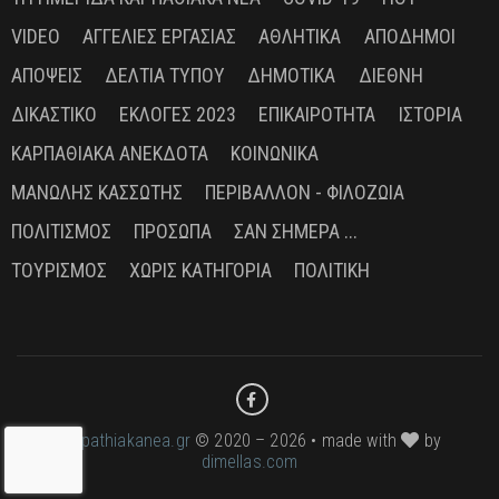
VIDEO
ΑΓΓΕΛΊΕΣ ΕΡΓΑΣΊΑΣ
ΑΘΛΗΤΙΚΆ
ΑΠΌΔΗΜΟΙ
ΑΠΌΨΕΙΣ
ΔΕΛΤΊΑ ΤΎΠΟΥ
ΔΗΜΟΤΙΚΆ
ΔΙΕΘΝΉ
ΔΙΚΑΣΤΙΚΌ
ΕΚΛΟΓΈΣ 2023
ΕΠΙΚΑΙΡΌΤΗΤΑ
ΙΣΤΟΡΊΑ
ΚΑΡΠΑΘΙΑΚΆ ΑΝΈΚΔΟΤΑ
ΚΟΙΝΩΝΙΚΆ
ΜΑΝΏΛΗΣ ΚΑΣΣΏΤΗΣ
ΠΕΡΙΒΆΛΛΟΝ - ΦΙΛΟΖΩΊΑ
ΠΟΛΙΤΙΣΜΌΣ
ΠΡΌΣΩΠΑ
ΣΑΝ ΣΉΜΕΡΑ ...
ΤΟΥΡΙΣΜΌΣ
ΧΩΡΊΣ ΚΑΤΗΓΟΡΊΑ
ΠΟΛΙΤΙΚΉ
karpathiakanea.gr
© 2020 – 2026 • made with
by
dimellas.com