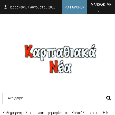
MΑΝΟΛΗΣ ΜΕΛΑΣ
ΕΚΔΗΛΩΣΗ ΤΙΜΗ
Κάθε καλοκαίρι 
Παρασκευή, 7 Αυγούστου 2026
ΡΟΉ ΆΡΘΡΩΝ
Καθημερινή ηλεκτρονική εφημερίδα της Καρπάθου και της Η.Ν.