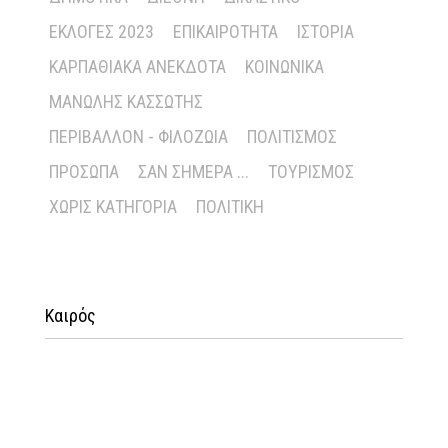
ΕΚΛΟΓΈΣ 2023
ΕΠΙΚΑΙΡΌΤΗΤΑ
ΙΣΤΟΡΊΑ
ΚΑΡΠΑΘΙΑΚΆ ΑΝΈΚΔΟΤΑ
ΚΟΙΝΩΝΙΚΆ
ΜΑΝΏΛΗΣ ΚΑΣΣΏΤΗΣ
ΠΕΡΙΒΆΛΛΟΝ - ΦΙΛΟΖΩΊΑ
ΠΟΛΙΤΙΣΜΌΣ
ΠΡΌΣΩΠΑ
ΣΑΝ ΣΉΜΕΡΑ ...
ΤΟΥΡΙΣΜΌΣ
ΧΩΡΊΣ ΚΑΤΗΓΟΡΊΑ
ΠΟΛΙΤΙΚΉ
Καιρός