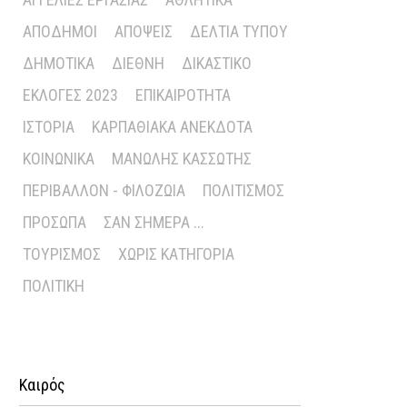
ΑΠΌΔΗΜΟΙ
ΑΠΌΨΕΙΣ
ΔΕΛΤΊΑ ΤΎΠΟΥ
ΔΗΜΟΤΙΚΆ
ΔΙΕΘΝΉ
ΔΙΚΑΣΤΙΚΌ
ΕΚΛΟΓΈΣ 2023
ΕΠΙΚΑΙΡΌΤΗΤΑ
ΙΣΤΟΡΊΑ
ΚΑΡΠΑΘΙΑΚΆ ΑΝΈΚΔΟΤΑ
ΚΟΙΝΩΝΙΚΆ
ΜΑΝΏΛΗΣ ΚΑΣΣΏΤΗΣ
ΠΕΡΙΒΆΛΛΟΝ - ΦΙΛΟΖΩΊΑ
ΠΟΛΙΤΙΣΜΌΣ
ΠΡΌΣΩΠΑ
ΣΑΝ ΣΉΜΕΡΑ ...
ΤΟΥΡΙΣΜΌΣ
ΧΩΡΊΣ ΚΑΤΗΓΟΡΊΑ
ΠΟΛΙΤΙΚΉ
Καιρός