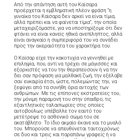
Από την απάντηση αυτή του Καίσαρα
προέρχεται η εμβληματική πλέον φράση “η
γυναίκα του Καίσαρα δεν αρκεί να είναι τίμια,
αλλά πρέπει και να φαίνεται τίμια”, την οποία
μεταχειριζόμαστε, για να υποστηρίξομε ότι δεν
φτάνει να είναι κανείς ηθικά ανεπίληπτος, αλλά
είναι αναγκαίο η συμπεριφορά του να συνάδει
προς την ακεραιότητα του χαρακτήρα του.
Ο Καίσαρ είχε την κακοτυχία να γεννηθεί με
επιληψία, που, αντί να τρέχει σε μάγισσες και
εξορκιστές να του την θεραπεύσουν ή να την
δει σαν πρόφαση για μαλθακή ζωή, την εξέλαβε
σαν ευκαιρία έτσι, ώστε, πολεμώντας την, να
ξεφύγει από τα συνήθη όρια αντοχής των
ανθρώπων. Με τις επίπονες εκστρατείες του,
την μόνιμη παραμονή του στην ύπαιθρο, τις
εξαντλητικές ταλαιπωρίες στις οποίες
αυτοβούλως υπέβαλλε τον εαυτό του
μετέτρεψε το ασθενικό σώμα του σε
ακατάβλητο. Το ίδιο ακμαίο έκανε και το μυαλό
του. Μπορούσε να απευθύνεται ταυτοχρόνως
σε δυο και τρεις και παραπάνω γραφείς ή να