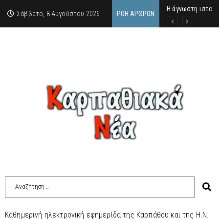
Η άγνωστη ιστορί
Νέος Γραμματέας
Σύγκληση Λαϊκής
Σάββατο, 8 Αυγούστου 2026
ΡΟΉ ΆΡΘΡΩΝ
Καθημερινή ηλεκτρονική εφημερίδα της Καρπάθου και της Η.Ν.