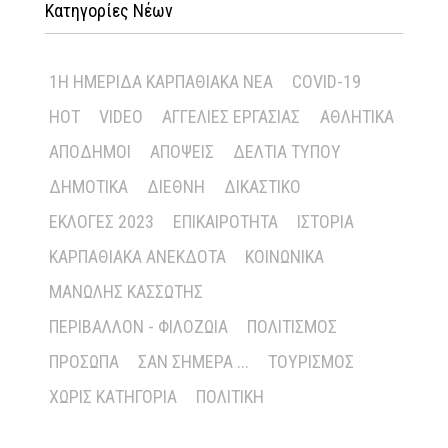
Κατηγορίες Νέων
1Η ΗΜΕΡΊΔΑ ΚΑΡΠΑΘΙΑΚΆ ΝΈΑ
COVID-19
HOT
VIDEO
ΑΓΓΕΛΊΕΣ ΕΡΓΑΣΊΑΣ
ΑΘΛΗΤΙΚΆ
ΑΠΌΔΗΜΟΙ
ΑΠΌΨΕΙΣ
ΔΕΛΤΊΑ ΤΎΠΟΥ
ΔΗΜΟΤΙΚΆ
ΔΙΕΘΝΉ
ΔΙΚΑΣΤΙΚΌ
ΕΚΛΟΓΈΣ 2023
ΕΠΙΚΑΙΡΌΤΗΤΑ
ΙΣΤΟΡΊΑ
ΚΑΡΠΑΘΙΑΚΆ ΑΝΈΚΔΟΤΑ
ΚΟΙΝΩΝΙΚΆ
ΜΑΝΏΛΗΣ ΚΑΣΣΏΤΗΣ
ΠΕΡΙΒΆΛΛΟΝ - ΦΙΛΟΖΩΊΑ
ΠΟΛΙΤΙΣΜΌΣ
ΠΡΌΣΩΠΑ
ΣΑΝ ΣΉΜΕΡΑ ...
ΤΟΥΡΙΣΜΌΣ
ΧΩΡΊΣ ΚΑΤΗΓΟΡΊΑ
ΠΟΛΙΤΙΚΉ