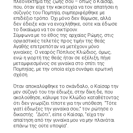
πλεονέκτημα της ζωής σου – όπως ο Καίσαρ,
που, όταν είχε την κακοτυχία να τον απατήσει η
σύζυγός του Πομπηία, συμπεριφέρθηκε με
επιδέξιο τρόπο. Όχι μόνο δεν θύμωσε, αλλά
δεν έδειξε καν να ενοχλήθηκε, ούτε και έδωσε
το δικαίωμα να τον οικτίρουν.
Σύμφωνα με το έθος της αρχαίας Ρώμης, στις
οργιαστικές τελετές προς τιμήν της θεάς
Αγαθής επιτρεπόταν να μετέχουν μόνο
γυναίκες. Ο νεαρός Πόπλιος Κλώδιος, όμως,
ενώ η γιορτή της θεάς ήταν σε εξέλιξη, πήγε
μεταμφιεσμένος σε γυναίκα στο σπίτι της
Πομπηίας, με την οποία είχα συνάψει ερωτική
σχέση.
Όταν αποκαλύφθηκε το σκάνδαλο, ο Καίσαρ την
μεν σύζυγό του την έδιωξε, στην δίκη δε, που
ακολούθησε, κάλυψε τον Κλώδιο καταθέτοντας
ότι δεν γνωρίζει τίποτε για την υπόθεση. “Τότε
γιατί έδιωξες την γυναίκα σου;” τον ρώτησε ο
δικαστής. “Διότι”, είπε ο Καίσαρ, “είχα την
απαίτηση από την γυναίκα μου να μην πλανάται
επάνω της ούτε υποψία”.