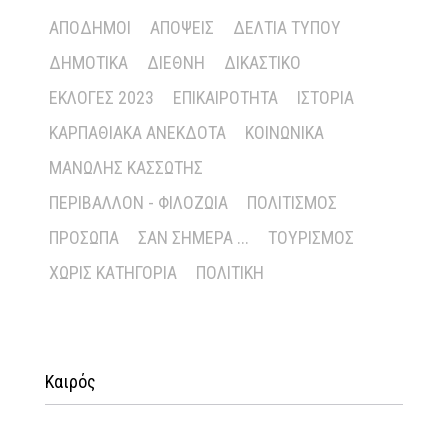
ΑΠΌΔΗΜΟΙ
ΑΠΌΨΕΙΣ
ΔΕΛΤΊΑ ΤΎΠΟΥ
ΔΗΜΟΤΙΚΆ
ΔΙΕΘΝΉ
ΔΙΚΑΣΤΙΚΌ
ΕΚΛΟΓΈΣ 2023
ΕΠΙΚΑΙΡΌΤΗΤΑ
ΙΣΤΟΡΊΑ
ΚΑΡΠΑΘΙΑΚΆ ΑΝΈΚΔΟΤΑ
ΚΟΙΝΩΝΙΚΆ
ΜΑΝΏΛΗΣ ΚΑΣΣΏΤΗΣ
ΠΕΡΙΒΆΛΛΟΝ - ΦΙΛΟΖΩΊΑ
ΠΟΛΙΤΙΣΜΌΣ
ΠΡΌΣΩΠΑ
ΣΑΝ ΣΉΜΕΡΑ ...
ΤΟΥΡΙΣΜΌΣ
ΧΩΡΊΣ ΚΑΤΗΓΟΡΊΑ
ΠΟΛΙΤΙΚΉ
Καιρός