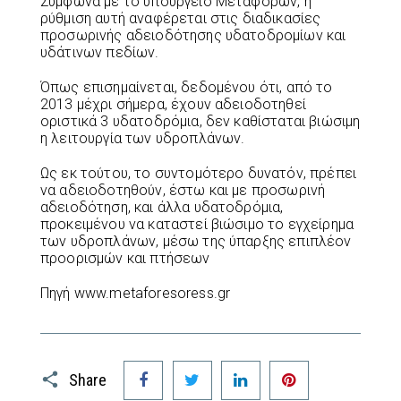
Σύμφωνα με το υπουργείο Μεταφορών, η
ρύθμιση αυτή αναφέρεται στις διαδικασίες
προσωρινής αδειοδότησης υδατοδρομίων και
υδάτινων πεδίων.
Όπως επισημαίνεται, δεδομένου ότι, από το
2013 μέχρι σήμερα, έχουν αδειοδοτηθεί
οριστικά 3 υδατοδρόμια, δεν καθίσταται βιώσιμη
η λειτουργία των υδροπλάνων.
Ως εκ τούτου, το συντομότερο δυνατόν, πρέπει
να αδειοδοτηθούν, έστω και με προσωρινή
αδειοδότηση, και άλλα υδατοδρόμια,
προκειμένου να καταστεί βιώσιμο το εγχείρημα
των υδροπλάνων, μέσω της ύπαρξης επιπλέον
προορισμών και πτήσεων
Πηγή www.metaforesoress.gr
Facebook
Twitter
LinkedIn
Pinterest
Share