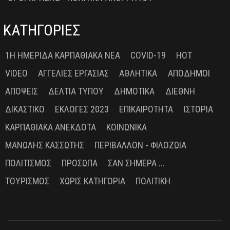
ΚΑΤΗΓΟΡΙΕΣ
1Η ΗΜΕΡΊΔΑ ΚΑΡΠΑΘΙΑΚΆ ΝΈΑ
COVID-19
HOT
VIDEO
ΑΓΓΕΛΊΕΣ ΕΡΓΑΣΊΑΣ
ΑΘΛΗΤΙΚΆ
ΑΠΌΔΗΜΟΙ
ΑΠΌΨΕΙΣ
ΔΕΛΤΊΑ ΤΎΠΟΥ
ΔΗΜΟΤΙΚΆ
ΔΙΕΘΝΉ
ΔΙΚΑΣΤΙΚΌ
ΕΚΛΟΓΈΣ 2023
ΕΠΙΚΑΙΡΌΤΗΤΑ
ΙΣΤΟΡΊΑ
ΚΑΡΠΑΘΙΑΚΆ ΑΝΈΚΔΟΤΑ
ΚΟΙΝΩΝΙΚΆ
ΜΑΝΏΛΗΣ ΚΑΣΣΏΤΗΣ
ΠΕΡΙΒΆΛΛΟΝ - ΦΙΛΟΖΩΊΑ
ΠΟΛΙΤΙΣΜΌΣ
ΠΡΌΣΩΠΑ
ΣΑΝ ΣΉΜΕΡΑ ...
ΤΟΥΡΙΣΜΌΣ
ΧΩΡΊΣ ΚΑΤΗΓΟΡΊΑ
ΠΟΛΙΤΙΚΉ