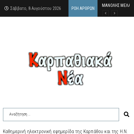
MΑΝΟΛΗΣ ΜΕΛΑΣ: 
ΕΚΔΗΛΩΣΗ ΤΙΜΗΣ 
Κάθε καλοκαίρι η 
Σάββατο, 8 Αυγούστου 2026
ΡΟΉ ΆΡΘΡΩΝ
Καθημερινή ηλεκτρονική εφημερίδα της Καρπάθου και της Η.Ν.