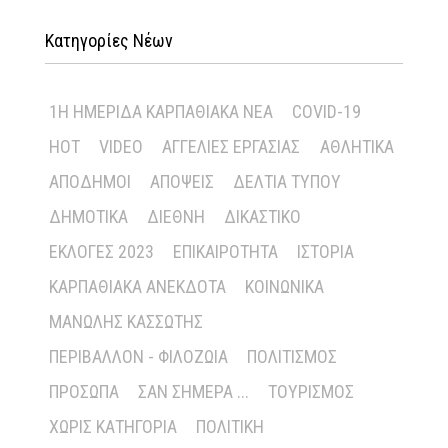
Κατηγορίες Νέων
1Η ΗΜΕΡΊΔΑ ΚΑΡΠΑΘΙΑΚΆ ΝΈΑ
COVID-19
HOT
VIDEO
ΑΓΓΕΛΊΕΣ ΕΡΓΑΣΊΑΣ
ΑΘΛΗΤΙΚΆ
ΑΠΌΔΗΜΟΙ
ΑΠΌΨΕΙΣ
ΔΕΛΤΊΑ ΤΎΠΟΥ
ΔΗΜΟΤΙΚΆ
ΔΙΕΘΝΉ
ΔΙΚΑΣΤΙΚΌ
ΕΚΛΟΓΈΣ 2023
ΕΠΙΚΑΙΡΌΤΗΤΑ
ΙΣΤΟΡΊΑ
ΚΑΡΠΑΘΙΑΚΆ ΑΝΈΚΔΟΤΑ
ΚΟΙΝΩΝΙΚΆ
ΜΑΝΏΛΗΣ ΚΑΣΣΏΤΗΣ
ΠΕΡΙΒΆΛΛΟΝ - ΦΙΛΟΖΩΊΑ
ΠΟΛΙΤΙΣΜΌΣ
ΠΡΌΣΩΠΑ
ΣΑΝ ΣΉΜΕΡΑ ...
ΤΟΥΡΙΣΜΌΣ
ΧΩΡΊΣ ΚΑΤΗΓΟΡΊΑ
ΠΟΛΙΤΙΚΉ