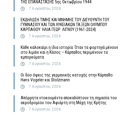
ΤΗΣ ΕΠΑΝΑΣΤΑΣΗΣ 5ης Οκτωβρίου 1944
7 Αυγούστου, 2026
ΕΚΔΗΛΩΣΗ ΤΙΜΗΣ ΚΑΙ ΜΝΗΜΗΣ ΤΟΥ ΔΙΕΥΘΥΝΤΗ ΤΟΥ
ΓΥΜΝΑΣΙΟΥ ΚΑΙ ΤΩΝ ΛΥΚΕΙΑΚΩΝ ΤΑΞΕΩΝ ΟΛΥΜΠΟΥ
ΚΑΡΠΑΘΟΥ ΗΛΙΑ ΓΕΩΡ. ΛΙΓΝΟΥ (1961-2024)
7 Αυγούστου, 2026
Κάθε καλοκαίρι η ίδια ιστορία: Όταν τα φορτηγά μένουν
στο λιμάνι και η Κάσος – Κάρπαθος περιμένουν τα
εμπορεύματα
7 Αυγούστου, 2026
Οι δύο όψεις της γερμανικής κατοχής στην Κάρπαθο:
Hans Vogeler και Stolzmann
7 Αυγούστου, 2026
Απόρρητα ντοκουμέντα αποκαλύπτουν τη σημασία του
αεροδρομίου του Αφιάρτη στη Μάχη της Κρήτης
7 Αυγούστου, 2026