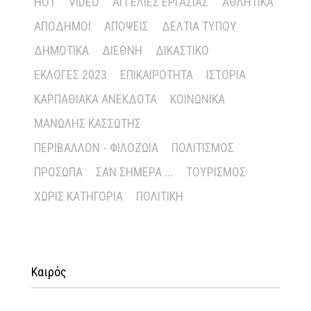
HOT
VIDEO
ΑΓΓΕΛΊΕΣ ΕΡΓΑΣΊΑΣ
ΑΘΛΗΤΙΚΆ
ΑΠΌΔΗΜΟΙ
ΑΠΌΨΕΙΣ
ΔΕΛΤΊΑ ΤΎΠΟΥ
ΔΗΜΟΤΙΚΆ
ΔΙΕΘΝΉ
ΔΙΚΑΣΤΙΚΌ
ΕΚΛΟΓΈΣ 2023
ΕΠΙΚΑΙΡΌΤΗΤΑ
ΙΣΤΟΡΊΑ
ΚΑΡΠΑΘΙΑΚΆ ΑΝΈΚΔΟΤΑ
ΚΟΙΝΩΝΙΚΆ
ΜΑΝΏΛΗΣ ΚΑΣΣΏΤΗΣ
ΠΕΡΙΒΆΛΛΟΝ - ΦΙΛΟΖΩΊΑ
ΠΟΛΙΤΙΣΜΌΣ
ΠΡΌΣΩΠΑ
ΣΑΝ ΣΉΜΕΡΑ ...
ΤΟΥΡΙΣΜΌΣ
ΧΩΡΊΣ ΚΑΤΗΓΟΡΊΑ
ΠΟΛΙΤΙΚΉ
Καιρός