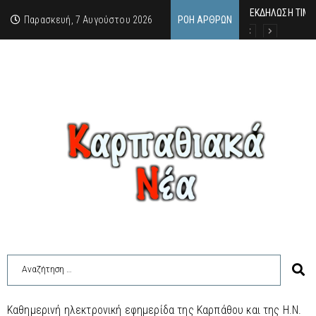
ΕΚΔΗΛΩΣΗ ΤΙΜΗ
Κάθε καλοκαίρι 
Οι δύο όψεις τ
Παρασκευή, 7 Αυγούστου 2026
ΡΟΉ ΆΡΘΡΩΝ
Καθημερινή ηλεκτρονική εφημερίδα της Καρπάθου και της Η.Ν.