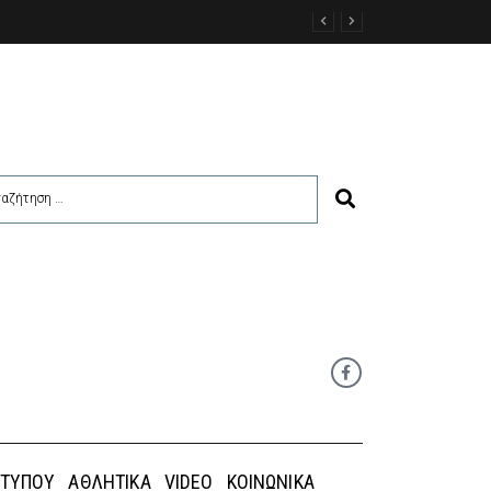
η Κάσος – Κάρπαθος περιμένουν τα εμπορεύματα
 ΤΎΠΟΥ
ΑΘΛΗΤΙΚΆ
VIDEO
ΚΟΙΝΩΝΙΚΆ