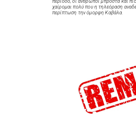
περίοδο, οι άνθρωποι μπροστά και πίσ
χαίρομαι πολύ που η τηλεόραση αναδε
περίπτωση την όμορφη Καβάλα.