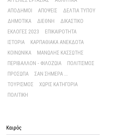
ΑΠΌΔΗΜΟΙ
ΑΠΌΨΕΙΣ
ΔΕΛΤΊΑ ΤΎΠΟΥ
ΔΗΜΟΤΙΚΆ
ΔΙΕΘΝΉ
ΔΙΚΑΣΤΙΚΌ
ΕΚΛΟΓΈΣ 2023
ΕΠΙΚΑΙΡΌΤΗΤΑ
ΙΣΤΟΡΊΑ
ΚΑΡΠΑΘΙΑΚΆ ΑΝΈΚΔΟΤΑ
ΚΟΙΝΩΝΙΚΆ
ΜΑΝΏΛΗΣ ΚΑΣΣΏΤΗΣ
ΠΕΡΙΒΆΛΛΟΝ - ΦΙΛΟΖΩΊΑ
ΠΟΛΙΤΙΣΜΌΣ
ΠΡΌΣΩΠΑ
ΣΑΝ ΣΉΜΕΡΑ ...
ΤΟΥΡΙΣΜΌΣ
ΧΩΡΊΣ ΚΑΤΗΓΟΡΊΑ
ΠΟΛΙΤΙΚΉ
Καιρός