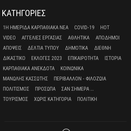
ΚΑΤΗΓΟΡΙΕΣ
1Η ΗΜΕΡΊΔΑ ΚΑΡΠΑΘΙΑΚΆ ΝΈΑ
COVID-19
HOT
VIDEO
ΑΓΓΕΛΊΕΣ ΕΡΓΑΣΊΑΣ
ΑΘΛΗΤΙΚΆ
ΑΠΌΔΗΜΟΙ
ΑΠΌΨΕΙΣ
ΔΕΛΤΊΑ ΤΎΠΟΥ
ΔΗΜΟΤΙΚΆ
ΔΙΕΘΝΉ
ΔΙΚΑΣΤΙΚΌ
ΕΚΛΟΓΈΣ 2023
ΕΠΙΚΑΙΡΌΤΗΤΑ
ΙΣΤΟΡΊΑ
ΚΑΡΠΑΘΙΑΚΆ ΑΝΈΚΔΟΤΑ
ΚΟΙΝΩΝΙΚΆ
ΜΑΝΏΛΗΣ ΚΑΣΣΏΤΗΣ
ΠΕΡΙΒΆΛΛΟΝ - ΦΙΛΟΖΩΊΑ
ΠΟΛΙΤΙΣΜΌΣ
ΠΡΌΣΩΠΑ
ΣΑΝ ΣΉΜΕΡΑ ...
ΤΟΥΡΙΣΜΌΣ
ΧΩΡΊΣ ΚΑΤΗΓΟΡΊΑ
ΠΟΛΙΤΙΚΉ