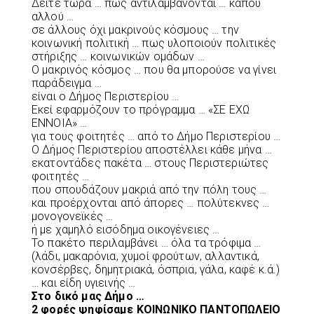
Δείτε τώρα … πως αντιλαμβάνονται … κάπου
αλλού …
σε άλλους όχι μακρινούς κόσμους … την
κοινωνική πολιτική … πως υλοποιούν πολιτικές
στήριξης … κοινωνικών ομάδων …
Ο μακρινός κόσμος … που θα μπορούσε να γίνει
παράδειγμα …
είναι ο Δήμος Περιστερίου …
Εκεί εφαρμόζουν το πρόγραμμα … «ΣΕ ΕΧΩ
ΕΝΝΟΙΑ» …
για τους φοιτητές … από το Δήμο Περιστερίου …
Ο Δήμος Περιστερίου αποστέλλει κάθε μήνα …
εκατοντάδες πακέτα … στους Περιστεριώτες
φοιτητές …
που σπουδάζουν μακριά από την πόλη τους …
και προέρχονται από άπορες … πολύτεκνες …
μονογονεϊκές …
ή με χαμηλό εισόδημα οικογένειες …
Το πακέτο περιλαμβάνει … όλα τα τρόφιμα …
(λάδι, μακαρόνια, χυμοί φρούτων, αλλαντικά,
κονσέρβες, δημητριακά, όσπρια, γάλα, καφέ κ.ά.)
… και είδη υγιεινής …
Στο δικό μας Δήμο …
2 φορές ψηφίσαμε ΚΟΙΝΩΝΙΚΟ ΠΑΝΤΟΠΩΛΕΙΟ