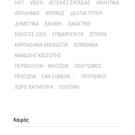
HOT
VIDEO
ΑΓΓΕΛΊΕΣ ΕΡΓΑΣΊΑΣ
ΑΘΛΗΤΙΚΆ
ΑΠΌΔΗΜΟΙ
ΑΠΌΨΕΙΣ
ΔΕΛΤΊΑ ΤΎΠΟΥ
ΔΗΜΟΤΙΚΆ
ΔΙΕΘΝΉ
ΔΙΚΑΣΤΙΚΌ
ΕΚΛΟΓΈΣ 2023
ΕΠΙΚΑΙΡΌΤΗΤΑ
ΙΣΤΟΡΊΑ
ΚΑΡΠΑΘΙΑΚΆ ΑΝΈΚΔΟΤΑ
ΚΟΙΝΩΝΙΚΆ
ΜΑΝΏΛΗΣ ΚΑΣΣΏΤΗΣ
ΠΕΡΙΒΆΛΛΟΝ - ΦΙΛΟΖΩΊΑ
ΠΟΛΙΤΙΣΜΌΣ
ΠΡΌΣΩΠΑ
ΣΑΝ ΣΉΜΕΡΑ ...
ΤΟΥΡΙΣΜΌΣ
ΧΩΡΊΣ ΚΑΤΗΓΟΡΊΑ
ΠΟΛΙΤΙΚΉ
Καιρός