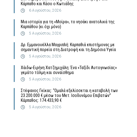
Κάρπαθο και Κάσο ο Κωτιάδης
6 Αυγούστου, 2026
Μια ιστορία για τη «Μοίρα», το νησάκι ανατολικά της
Καρπάθου (κι όχι μόνο)
5 Αυγούστου, 2026
Δρ. Εμμανουέλλα Μαγριπλή: Καρπαθιά επιστήμονας με
σημαντική πορεία στη Διατροφή και τη Δημόσια Υγεία
5 Αυγούστου, 2026
Χάιδω-Ειρήνη Χατζημιχάλη: Ένα «Ταξίδι Αυτογνωσίας»
γεμάτο τόλμη και συναίσθημα
5 Αυγούστου, 2026
Στέφανος Γκίκας: “Ομαλά εξελίσσεται η καταβολή των
23.200.000 € μέσω του Μετ. Ισοδυνάμου Επιβατών”
Κάρπαθος: 174.433,90 €
5 Αυγούστου, 2026