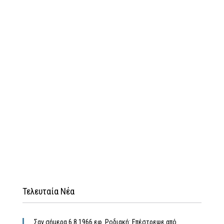
Τελευταία Νέα
Σαν σήμερα 6.8.1966 εφ. Ροδιακή: Επέστρεψε από