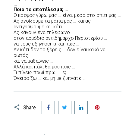
…
Ποιο το αποτέλεσμα; …
Ο κόσμος γύρω μας … είναι μέσα στο σπίτι μας …
Ας ανοίξουμε τα μάτια μας … και ας
αντιγράψουμε και κάτι …
Ας κάνουν ένα τηλέφωνο …
στον αρμόδιο αντιδήμαρχο Περιστερίου …
να τους εξηγήσει τι και πως …
Αν κάτι δεν το ξέρεις … δεν είναι κακό να
ρωτάς …
και να μαθαίνεις …
Αλλά και πάλι θα μου πεις …
Τι πίνεις πρωί πρωί … ε; …
Όνειρο ζω … και μη με ξυπνάτε …
Facebook
Twitter
LinkedIn
Pinterest
Share