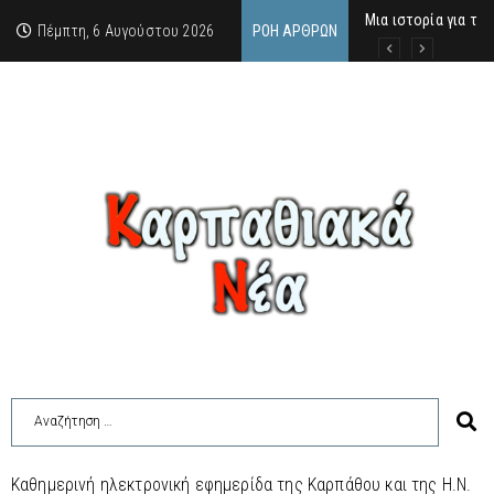
Μια ιστορία για τη
Δρ. Εμμανουέλλα Μα
Χάιδω-Ειρήνη Χατζη
Πέμπτη, 6 Αυγούστου 2026
ΡΟΉ ΆΡΘΡΩΝ
Καθημερινή ηλεκτρονική εφημερίδα της Καρπάθου και της Η.Ν.