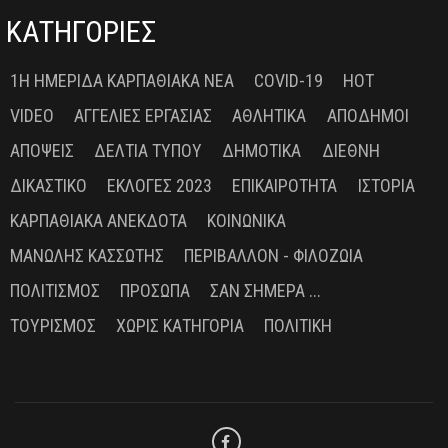
ΚΑΤΗΓΟΡΙΕΣ
1Η ΗΜΕΡΊΔΑ ΚΑΡΠΑΘΙΑΚΆ ΝΈΑ
COVID-19
HOT
VIDEO
ΑΓΓΕΛΊΕΣ ΕΡΓΑΣΊΑΣ
ΑΘΛΗΤΙΚΆ
ΑΠΌΔΗΜΟΙ
ΑΠΌΨΕΙΣ
ΔΕΛΤΊΑ ΤΎΠΟΥ
ΔΗΜΟΤΙΚΆ
ΔΙΕΘΝΉ
ΔΙΚΑΣΤΙΚΌ
ΕΚΛΟΓΈΣ 2023
ΕΠΙΚΑΙΡΌΤΗΤΑ
ΙΣΤΟΡΊΑ
ΚΑΡΠΑΘΙΑΚΆ ΑΝΈΚΔΟΤΑ
ΚΟΙΝΩΝΙΚΆ
ΜΑΝΏΛΗΣ ΚΑΣΣΏΤΗΣ
ΠΕΡΙΒΆΛΛΟΝ - ΦΙΛΟΖΩΊΑ
ΠΟΛΙΤΙΣΜΌΣ
ΠΡΌΣΩΠΑ
ΣΑΝ ΣΉΜΕΡΑ ...
ΤΟΥΡΙΣΜΌΣ
ΧΩΡΊΣ ΚΑΤΗΓΟΡΊΑ
ΠΟΛΙΤΙΚΉ