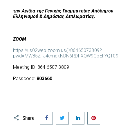
την Αιγίδα της Γενικής Γραμματείας Απόδημου
Ελληνισμού & Δημόσιας Διπλωματίας.
ΖΟΟΜ
https://us02web.zoom.us/j/86465073809?
pwd=MW85ZFJ4cmdkNDN6RDFXQW9GbEhYQT09
Meeting ID: 864 6507 3809
Passcode:
803660
Facebook
Twitter
LinkedIn
Pinterest
Share