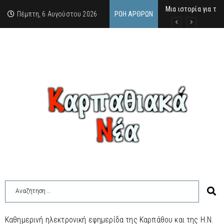
Μια ιστορία για τη
Δρ. Εμμανουέλλα Μα
Χάιδω-Ειρήνη Χατζη
Πέμπτη, 6 Αυγούστου 2026
ΡΟΉ ΆΡΘΡΩΝ
Καθημερινή ηλεκτρονική εφημερίδα της Καρπάθου και της Η.Ν.