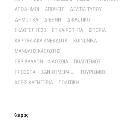
ΑΠΌΔΗΜΟΙ
ΑΠΌΨΕΙΣ
ΔΕΛΤΊΑ ΤΎΠΟΥ
ΔΗΜΟΤΙΚΆ
ΔΙΕΘΝΉ
ΔΙΚΑΣΤΙΚΌ
ΕΚΛΟΓΈΣ 2023
ΕΠΙΚΑΙΡΌΤΗΤΑ
ΙΣΤΟΡΊΑ
ΚΑΡΠΑΘΙΑΚΆ ΑΝΈΚΔΟΤΑ
ΚΟΙΝΩΝΙΚΆ
ΜΑΝΏΛΗΣ ΚΑΣΣΏΤΗΣ
ΠΕΡΙΒΆΛΛΟΝ - ΦΙΛΟΖΩΊΑ
ΠΟΛΙΤΙΣΜΌΣ
ΠΡΌΣΩΠΑ
ΣΑΝ ΣΉΜΕΡΑ ...
ΤΟΥΡΙΣΜΌΣ
ΧΩΡΊΣ ΚΑΤΗΓΟΡΊΑ
ΠΟΛΙΤΙΚΉ
Καιρός