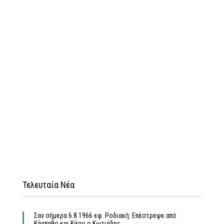
Τελευταία Νέα
Σαν σήμερα 6.8.1966 εφ. Ροδιακή: Επέστρεψε από
Κάρπαθο και Κάσο ο Κωτιάδης