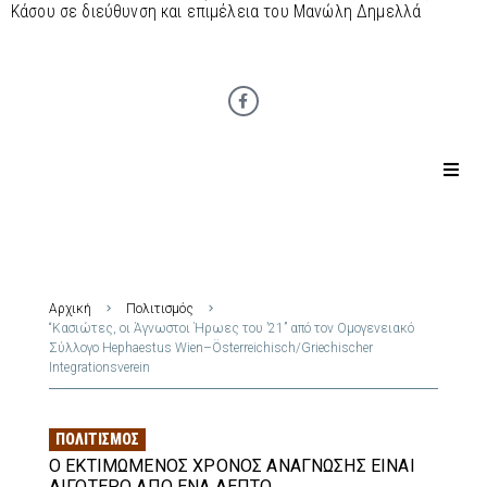
Κάσου σε διεύθυνση και επιμέλεια του Μανώλη Δημελλά
Αρχική
Πολιτισμός
“Κασιώτες, οι Άγνωστοι Ήρωες του ’21” από τον Ομογενειακό
Σύλλογο Hephaestus Wien–Österreichisch/Griechischer
Integrationsverein
ΠΟΛΙΤΙΣΜΌΣ
Ο ΕΚΤΙΜΏΜΕΝΟΣ ΧΡΌΝΟΣ ΑΝΆΓΝΩΣΗΣ ΕΊΝΑΙ
ΛΙΓΌΤΕΡΟ ΑΠΌ ΈΝΑ ΛΕΠΤΌ