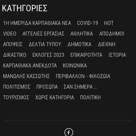
ΚΑΤΗΓΟΡΙΕΣ
1Η ΗΜΕΡΊΔΑ ΚΑΡΠΑΘΙΑΚΆ ΝΈΑ
COVID-19
HOT
VIDEO
ΑΓΓΕΛΊΕΣ ΕΡΓΑΣΊΑΣ
ΑΘΛΗΤΙΚΆ
ΑΠΌΔΗΜΟΙ
ΑΠΌΨΕΙΣ
ΔΕΛΤΊΑ ΤΎΠΟΥ
ΔΗΜΟΤΙΚΆ
ΔΙΕΘΝΉ
ΔΙΚΑΣΤΙΚΌ
ΕΚΛΟΓΈΣ 2023
ΕΠΙΚΑΙΡΌΤΗΤΑ
ΙΣΤΟΡΊΑ
ΚΑΡΠΑΘΙΑΚΆ ΑΝΈΚΔΟΤΑ
ΚΟΙΝΩΝΙΚΆ
ΜΑΝΏΛΗΣ ΚΑΣΣΏΤΗΣ
ΠΕΡΙΒΆΛΛΟΝ - ΦΙΛΟΖΩΊΑ
ΠΟΛΙΤΙΣΜΌΣ
ΠΡΌΣΩΠΑ
ΣΑΝ ΣΉΜΕΡΑ ...
ΤΟΥΡΙΣΜΌΣ
ΧΩΡΊΣ ΚΑΤΗΓΟΡΊΑ
ΠΟΛΙΤΙΚΉ