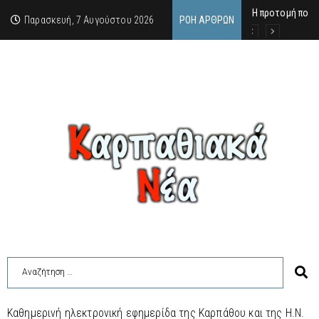
Η προτομή που 
Ο αιώνιος έφηβ
Δικαστική απόφ
Παρασκευή, 7 Αυγούστου 2026
ΡΟΉ ΆΡΘΡΩΝ
Καθημερινή ηλεκτρονική εφημερίδα της Καρπάθου και της Η.Ν.