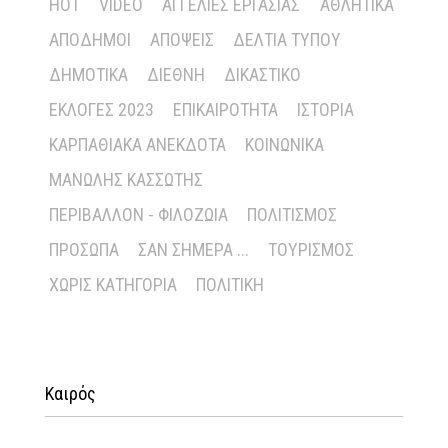
HOT
VIDEO
ΑΓΓΕΛΊΕΣ ΕΡΓΑΣΊΑΣ
ΑΘΛΗΤΙΚΆ
ΑΠΌΔΗΜΟΙ
ΑΠΌΨΕΙΣ
ΔΕΛΤΊΑ ΤΎΠΟΥ
ΔΗΜΟΤΙΚΆ
ΔΙΕΘΝΉ
ΔΙΚΑΣΤΙΚΌ
ΕΚΛΟΓΈΣ 2023
ΕΠΙΚΑΙΡΌΤΗΤΑ
ΙΣΤΟΡΊΑ
ΚΑΡΠΑΘΙΑΚΆ ΑΝΈΚΔΟΤΑ
ΚΟΙΝΩΝΙΚΆ
ΜΑΝΏΛΗΣ ΚΑΣΣΏΤΗΣ
ΠΕΡΙΒΆΛΛΟΝ - ΦΙΛΟΖΩΊΑ
ΠΟΛΙΤΙΣΜΌΣ
ΠΡΌΣΩΠΑ
ΣΑΝ ΣΉΜΕΡΑ ...
ΤΟΥΡΙΣΜΌΣ
ΧΩΡΊΣ ΚΑΤΗΓΟΡΊΑ
ΠΟΛΙΤΙΚΉ
Καιρός