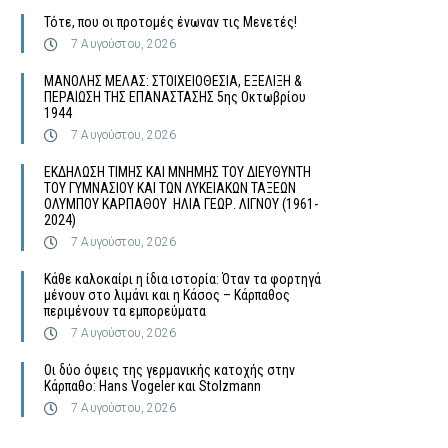
Τότε, που οι προτομές ένωναν τις Μενετές!
7 Αυγούστου, 2026
MΑΝΟΛΗΣ ΜΕΛΑΣ: ΣΤΟΙΧΕΙΟΘΕΣΙΑ, ΕΞΕΛΙΞΗ &
ΠΕΡΑΙΩΣΗ ΤΗΣ ΕΠΑΝΑΣΤΑΣΗΣ 5ης Οκτωβρίου
1944
7 Αυγούστου, 2026
ΕΚΔΗΛΩΣΗ ΤΙΜΗΣ ΚΑΙ ΜΝΗΜΗΣ ΤΟΥ ΔΙΕΥΘΥΝΤΗ
ΤΟΥ ΓΥΜΝΑΣΙΟΥ ΚΑΙ ΤΩΝ ΛΥΚΕΙΑΚΩΝ ΤΑΞΕΩΝ
ΟΛΥΜΠΟΥ ΚΑΡΠΑΘΟΥ ΗΛΙΑ ΓΕΩΡ. ΛΙΓΝΟΥ (1961-
2024)
7 Αυγούστου, 2026
Κάθε καλοκαίρι η ίδια ιστορία: Όταν τα φορτηγά
μένουν στο λιμάνι και η Κάσος – Κάρπαθος
περιμένουν τα εμπορεύματα
7 Αυγούστου, 2026
Οι δύο όψεις της γερμανικής κατοχής στην
Κάρπαθο: Hans Vogeler και Stolzmann
7 Αυγούστου, 2026