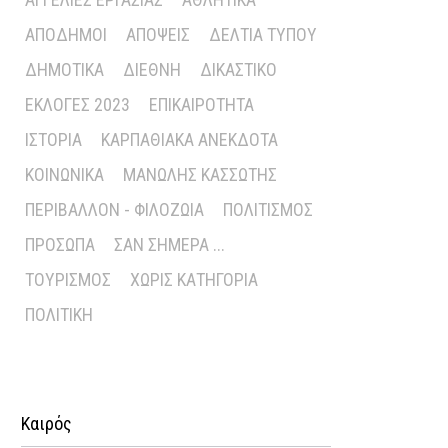
ΑΠΌΔΗΜΟΙ
ΑΠΌΨΕΙΣ
ΔΕΛΤΊΑ ΤΎΠΟΥ
ΔΗΜΟΤΙΚΆ
ΔΙΕΘΝΉ
ΔΙΚΑΣΤΙΚΌ
ΕΚΛΟΓΈΣ 2023
ΕΠΙΚΑΙΡΌΤΗΤΑ
ΙΣΤΟΡΊΑ
ΚΑΡΠΑΘΙΑΚΆ ΑΝΈΚΔΟΤΑ
ΚΟΙΝΩΝΙΚΆ
ΜΑΝΏΛΗΣ ΚΑΣΣΏΤΗΣ
ΠΕΡΙΒΆΛΛΟΝ - ΦΙΛΟΖΩΊΑ
ΠΟΛΙΤΙΣΜΌΣ
ΠΡΌΣΩΠΑ
ΣΑΝ ΣΉΜΕΡΑ ...
ΤΟΥΡΙΣΜΌΣ
ΧΩΡΊΣ ΚΑΤΗΓΟΡΊΑ
ΠΟΛΙΤΙΚΉ
Καιρός