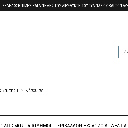
Κάθε καλοκαίρ
 και της Η.Ν. Κάσου σε
ΠΟΛΙΤΙΣΜΌΣ
ΑΠΌΔΗΜΟΙ
ΠΕΡΙΒΆΛΛΟΝ – ΦΙΛΟΖΩΊΑ
ΔΕΛΤΊΑ