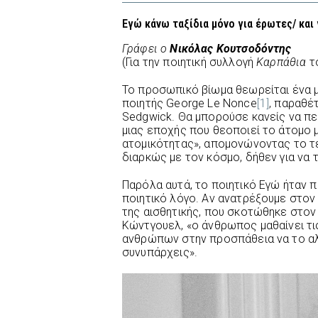
Εγώ κάνω ταξίδια μόνο για έρωτες/ και
Γράφει ο
Νικόλας Κουτσοδόντης
(Για την ποιητική συλλογή
Καρπάθια
τ
Το προσωπικό βίωμα θεωρείται ένα 
ποιητής George Le Nonce
[1]
, παραθέ
Sedgwick. Θα μπορούσε κανείς να πει 
μιας εποχής που θεοποιεί το άτομο 
ατομικότητας», απομονώνοντας το τ
διαρκώς με τον κόσμο, δήθεν για να 
Παρόλα αυτά, το ποιητικό Εγώ ήταν 
ποιητικό λόγο. Αν ανατρέξουμε στον
της αισθητικής, που σκοτώθηκε στον
Κώντγουελ, «ο άνθρωπος μαθαίνει τ
ανθρώπων στην προσπάθεια να το αλλ
συνυπάρχεις».