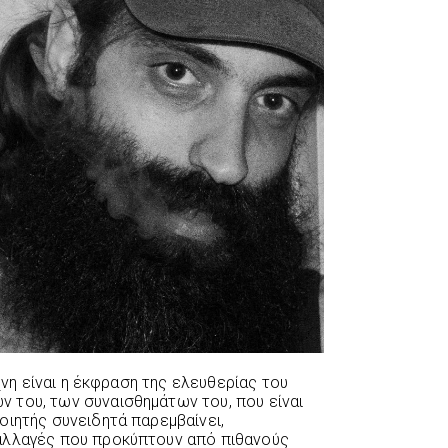
χνη είναι η έκφραση της ελευθερίας του
 του, των συναισθημάτων του, που είναι
οιητής συνειδητά παρεμβαίνει,
αλλαγές που προκύπτουν από πιθανούς