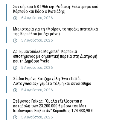
Σαν σήμερα 6.8.1966 εφ. Ροδιακή: Επέστρεψε από
Κάρπαθο και Κάσο ο Κωτιάδης
6 Αυγούστου, 2026
Μια ιστορία για τη «Μοίρα», το νησάκι ανατολικά
της Καρπάθου (κι όχι μόνο)
5 Αυγούστου, 2026
Δρ. Εμμανουέλλα Μαγριπλή: Καρπαθιά
επιστήμονας με σημαντική πορεία στη Διατροφή
και τη Δημόσια Υγεία
5 Αυγούστου, 2026
Χάιδω-Ειρήνη Χατζημιχάλη: Ένα «Ταξίδι
Αυτογνωσίας» γεμάτο τόλμη και συναίσθημα
5 Αυγούστου, 2026
Στέφανος Γκίκας: “Ομαλά εξελίσσεται η
καταβολή των 23.200.000 € μέσω του Μετ.
Ισοδυνάμου Επιβατών” Κάρπαθος: 174.433,90 €
5 Αυγούστου, 2026