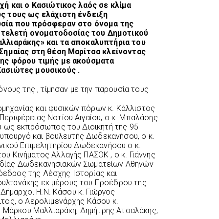
χή και ο Κασιώτικος λαός σε κλίμα
ς τους ως ελάχιστη ένδειξη
υσία που πρόσφεραν στο όνομα της
ην τελετή ονοματοδοσίας του Δημοτικού
λλιαράκης» και τα αποκαλυπτήρια του
 Σημαίας στη θέση Μαρίτσα κλείνοντας
σης φόρου τιμής με ακούσματα
ασιώτες μουσικούς .
νους της , τίμησαν με την παρουσία τους
ιομηχανίας και φυσικών πόρων κ. Κάλλιστος
εριφέρειας Νοτίου Αιγαίου, ο κ. Μπαλάσης
ύ ως εκπρόσωπος του Διοικητή της 95
 υπουργό και βουλευτής Δωδεκανήσου, ο κ.
νικού Επιμελητηρίου Δωδεκανήσου ο κ.
υ Κινήματος Αλλαγής ΠΑΣΟΚ , ο κ. Γιάννης
δίας Δωδεκανησιακών Σωματείων Αθηνών
ρόεδρος της Λέσχης Ιστορίας και
 Σουλτανάκης εκ μέρους του Προέδρου της
 Δήμαρχοι Η.Ν. Κάσου κ. Γιώργος
τος, ο Αερολιμενάρχης Κάσου κ.
υ Μάρκου Μαλλιαράκη, Δημήτρης Ατσαλάκης,