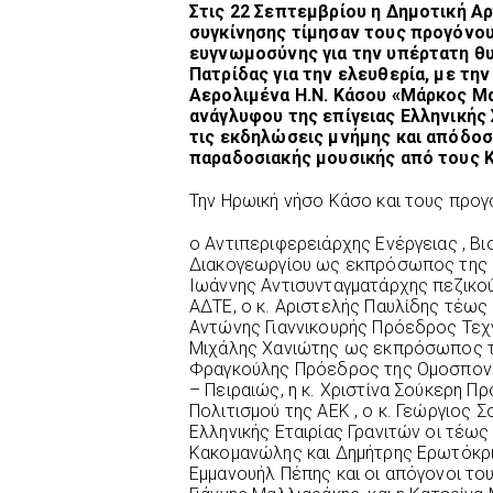
Στις 22 Σεπτεμβρίου η Δημοτική Αρ
συγκίνησης τίμησαν τους προγόνου
ευγνωμοσύνης για την υπέρτατη θ
Πατρίδας για την ελευθερία, με τ
Αερολιμένα Η.Ν. Κάσου «Μάρκος Μα
ανάγλυφου της επίγειας Ελληνικής
τις εκδηλώσεις μνήμης και απόδο
παραδοσιακής μουσικής από τους Κ
Την Ηρωική νήσο Κάσο και τους προγό
ο Αντιπεριφερειάρχης Ενέργειας , Β
Διακογεωργίου ως εκπρόσωπος της Π
Ιωάννης Αντισυνταγματάρχης πεζικο
ΑΔΤΕ, ο κ. Αριστελής Παυλίδης τέως
Αντώνης Γιαννικουρής Πρόεδρος Τεχ
Μιχάλης Χανιώτης ως εκπρόσωπος το
Φραγκούλης Πρόεδρος της Ομοσπον
– Πειραιώς, η κ. Χριστίνα Σούκερη Π
Πολιτισμού της ΑΕΚ , ο κ. Γεώργιος
Ελληνικής Εταιρίας Γρανιτών οι τέως
Κακομανώλης και Δημήτρης Ερωτόκρι
Εμμανουήλ Πέπης και οι απόγονοι το