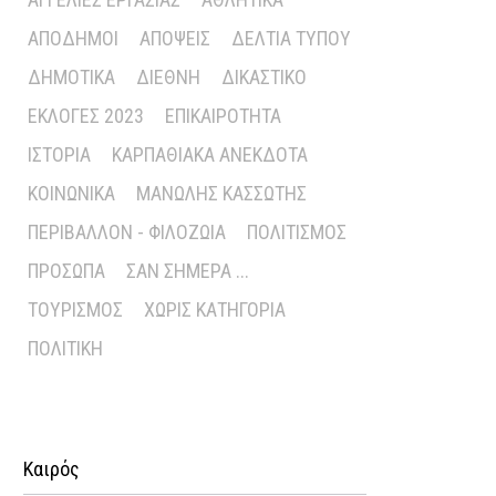
ΑΠΌΔΗΜΟΙ
ΑΠΌΨΕΙΣ
ΔΕΛΤΊΑ ΤΎΠΟΥ
ΔΗΜΟΤΙΚΆ
ΔΙΕΘΝΉ
ΔΙΚΑΣΤΙΚΌ
ΕΚΛΟΓΈΣ 2023
ΕΠΙΚΑΙΡΌΤΗΤΑ
ΙΣΤΟΡΊΑ
ΚΑΡΠΑΘΙΑΚΆ ΑΝΈΚΔΟΤΑ
ΚΟΙΝΩΝΙΚΆ
ΜΑΝΏΛΗΣ ΚΑΣΣΏΤΗΣ
ΠΕΡΙΒΆΛΛΟΝ - ΦΙΛΟΖΩΊΑ
ΠΟΛΙΤΙΣΜΌΣ
ΠΡΌΣΩΠΑ
ΣΑΝ ΣΉΜΕΡΑ ...
ΤΟΥΡΙΣΜΌΣ
ΧΩΡΊΣ ΚΑΤΗΓΟΡΊΑ
ΠΟΛΙΤΙΚΉ
Καιρός