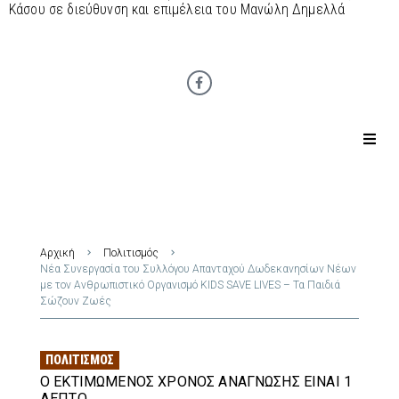
Κάσου σε διεύθυνση και επιμέλεια του Μανώλη Δημελλά
Αρχική
Πολιτισμός
Νέα Συνεργασία του Συλλόγου Απανταχού Δωδεκανησίων Νέων
με τον Ανθρωπιστικό Οργανισμό KIDS SAVE LIVES – Τα Παιδιά
Σώζουν Ζωές
ΠΟΛΙΤΙΣΜΌΣ
Ο ΕΚΤΙΜΏΜΕΝΟΣ ΧΡΌΝΟΣ ΑΝΆΓΝΩΣΗΣ ΕΊΝΑΙ 1
ΛΕΠΤΌ