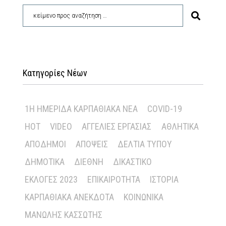
Κατηγορίες Νέων
1Η ΗΜΕΡΊΔΑ ΚΑΡΠΑΘΙΑΚΆ ΝΈΑ
COVID-19
HOT
VIDEO
ΑΓΓΕΛΊΕΣ ΕΡΓΑΣΊΑΣ
ΑΘΛΗΤΙΚΆ
ΑΠΌΔΗΜΟΙ
ΑΠΌΨΕΙΣ
ΔΕΛΤΊΑ ΤΎΠΟΥ
ΔΗΜΟΤΙΚΆ
ΔΙΕΘΝΉ
ΔΙΚΑΣΤΙΚΌ
ΕΚΛΟΓΈΣ 2023
ΕΠΙΚΑΙΡΌΤΗΤΑ
ΙΣΤΟΡΊΑ
ΚΑΡΠΑΘΙΑΚΆ ΑΝΈΚΔΟΤΑ
ΚΟΙΝΩΝΙΚΆ
ΜΑΝΏΛΗΣ ΚΑΣΣΏΤΗΣ