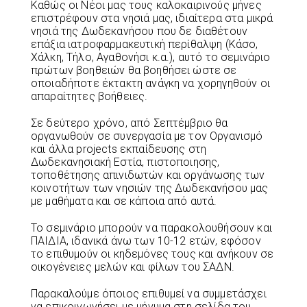
Καθώς οι Νέοι μας τους καλοκαιρινούς μήνες
επιστρέφουν στα νησιά μας, ιδιαίτερα στα μικρά
νησιά της Δωδεκανήσου που δε διαθέτουν
επάξια ιατροφαρμακευτική περίθαλψη (Κάσο,
Χάλκη, Τήλο, Αγαθονήσι κ.α.), αυτό το σεμινάριο
πρώτων βοηθειών θα βοηθήσει ώστε σε
οποιαδήποτε έκτακτη ανάγκη να χορηγηθούν οι
απαραίτητες βοήθειες.
Σε δεύτερο χρόνο, από Σεπτέμβριο θα
οργανωθούν σε συνεργασία με τον Οργανισμό
και άλλα projects εκπαίδευσης στη
Δωδεκανησιακή Εστία, πιστοποιησης,
τοποθέτησης απινιδωτών και οργάνωσης των
κοινοτήτων των νησιών της Δωδεκανήσου μας
με μαθήματα και σε κάποια από αυτά.
Το σεμινάριο μπορούν να παρακολουθήσουν και
ΠΑΙΔΙΑ, ιδανικά άνω των 10-12 ετών, εφόσον
το επιθυμούν οι κηδεμόνες τους και ανήκουν σε
οικογένειες μελών και φίλων του ΣΑΔΝ.
Παρακαλούμε όποιος επιθυμεί να συμμετάσχει
να επικοινωνήσει με μήνυμα στη σελίδα του