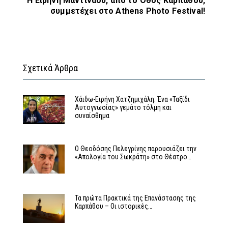
Η Ειρήνη Μαντινάου, από το Όθος Καρπάθου,
συμμετέχει στο Athens Photo Festival!
Σχετικά Άρθρα
Χάιδω-Ειρήνη Χατζημιχάλη: Ένα «Ταξίδι
Αυτογνωσίας» γεμάτο τόλμη και
συναίσθημα
Ο Θεοδόσης Πελεγρίνης παρουσιάζει την
«Απολογία του Σωκράτη» στο Θέατρο…
Τα πρώτα Πρακτικά της Επανάστασης της
Καρπάθου – Οι ιστορικές…