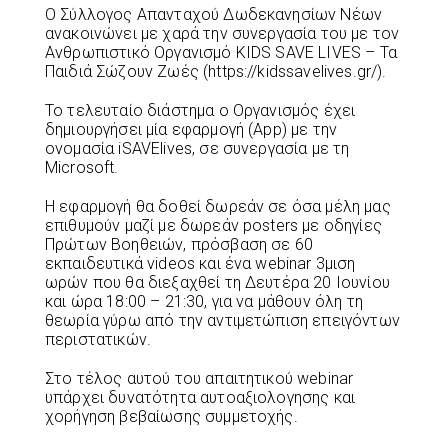
Ο Σύλλογος Απανταχού Δωδεκανησίων Νέων
ανακοινώνει με χαρά την συνεργασία του με τον
Ανθρωπιστικό Οργανισμό KIDS SAVE LIVES – Τα
Παιδιά Σώζουν Ζωές (https://kidssavelives.gr/).
Το τελευταίο διάστημα ο Οργανισμός έχει
δημιουργήσει μία εφαρμογή (App) με την
ονομασία iSAVElives, σε συνεργασία με τη
Microsoft.
Η εφαρμογή θα δοθεί δωρεάν σε όσα μέλη μας
επιθυμούν μαζί με δωρεάν posters με οδηγίες
Πρώτων Βοηθειών, πρόσβαση σε 60
εκπαιδευτικά videos και ένα webinar 3μιση
ωρών που θα διεξαχθεί τη Δευτέρα 20 Ιουνίου
και ώρα 18:00 – 21:30, για να μάθουν όλη τη
θεωρία γύρω από την αντιμετώπιση επειγόντων
περιστατικών.
Στο τέλος αυτού του απαιτητικού webinar
υπάρχει δυνατότητα αυτοαξιολογησης και
χορήγηση βεβαίωσης συμμετοχής.