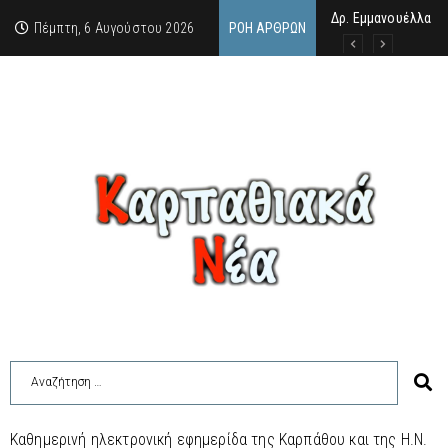
Δρ. Εμμανουέλλα Μα
Χάιδω-Ειρήνη Χατζη
Στέφανος Γκίκας: “
Πέμπτη, 6 Αυγούστου 2026
ΡΟΉ ΆΡΘΡΩΝ
Καθημερινή ηλεκτρονική εφημερίδα της Καρπάθου και της Η.Ν.