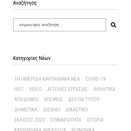
Αναζήτηση
Κατηγορίες Νέων
1Η ΗΜΕΡΊΔΑ ΚΑΡΠΑΘΙΑΚΆ ΝΈΑ
COVID-19
HOT
VIDEO
ΑΓΓΕΛΊΕΣ ΕΡΓΑΣΊΑΣ
ΑΘΛΗΤΙΚΆ
ΑΠΌΔΗΜΟΙ
ΑΠΌΨΕΙΣ
ΔΕΛΤΊΑ ΤΎΠΟΥ
ΔΗΜΟΤΙΚΆ
ΔΙΕΘΝΉ
ΔΙΚΑΣΤΙΚΌ
ΕΚΛΟΓΈΣ 2023
ΕΠΙΚΑΙΡΌΤΗΤΑ
ΙΣΤΟΡΊΑ
ΚΑΡΠΑΘΙΑΚΆ ΑΝΈΚΔΟΤΑ
ΚΟΙΝΩΝΙΚΆ