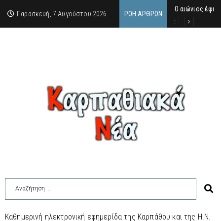
Ο αιώνιος έφη
Δικαστική απόφ
Παρασκευή, 7 Αυγούστου 2026
ΡΟΉ ΆΡΘΡΩΝ
Καθημερινή ηλεκτρονική εφημερίδα της Καρπάθου και της Η.Ν.