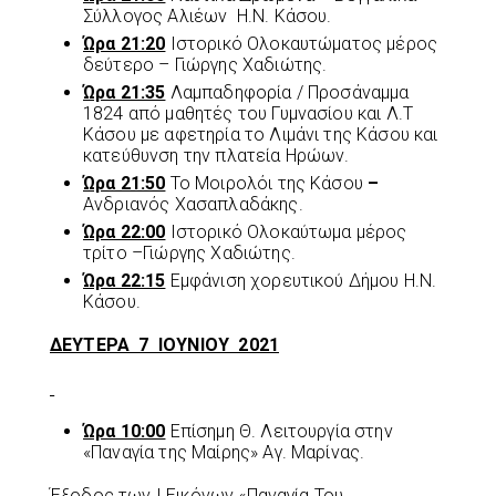
Σύλλογος Αλιέων Η.Ν. Κάσου.
Ώρα 21:20
Ιστορικό Ολοκαυτώματος μέρος
δεύτερο – Γιώργης Χαδιώτης.
Ώρα 21:35
Λαμπαδηφορία / Προσάναμμα
1824 από μαθητές του Γυμνασίου και Λ.Τ
Κάσου με αφετηρία το Λιμάνι της Κάσου και
κατεύθυνση την πλατεία Ηρώων.
Ώρα 21:50
Το Μοιρολόι της Κάσου
–
Ανδριανός Χασαπλαδάκης.
Ώρα 22:00
Ιστορικό Ολοκαύτωμα μέρος
τρίτο –Γιώργης Χαδιώτης.
Ώρα 22:15
Εμφάνιση χορευτικού Δήμου Η.Ν.
Κάσου.
ΔΕΥΤΕΡΑ 7 ΙΟΥΝΙΟΥ 2021
Ώρα 10:00
Επίσημη Θ. Λειτουργία στην
«Παναγία της Μαίρης» Αγ. Μαρίνας.
Έξοδος των Ι.Εικόνων «Παναγία Του