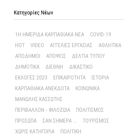
Κατηγορίες Νέων
1Η ΗΜΕΡΊΔΑ ΚΑΡΠΑΘΙΑΚΆ ΝΈΑ
COVID-19
HOT
VIDEO
ΑΓΓΕΛΊΕΣ ΕΡΓΑΣΊΑΣ
ΑΘΛΗΤΙΚΆ
ΑΠΌΔΗΜΟΙ
ΑΠΌΨΕΙΣ
ΔΕΛΤΊΑ ΤΎΠΟΥ
ΔΗΜΟΤΙΚΆ
ΔΙΕΘΝΉ
ΔΙΚΑΣΤΙΚΌ
ΕΚΛΟΓΈΣ 2023
ΕΠΙΚΑΙΡΌΤΗΤΑ
ΙΣΤΟΡΊΑ
ΚΑΡΠΑΘΙΑΚΆ ΑΝΈΚΔΟΤΑ
ΚΟΙΝΩΝΙΚΆ
ΜΑΝΏΛΗΣ ΚΑΣΣΏΤΗΣ
ΠΕΡΙΒΆΛΛΟΝ - ΦΙΛΟΖΩΊΑ
ΠΟΛΙΤΙΣΜΌΣ
ΠΡΌΣΩΠΑ
ΣΑΝ ΣΉΜΕΡΑ ...
ΤΟΥΡΙΣΜΌΣ
ΧΩΡΊΣ ΚΑΤΗΓΟΡΊΑ
ΠΟΛΙΤΙΚΉ