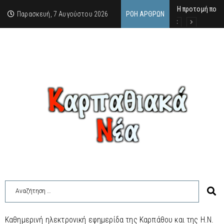
Η προτομή που 
Ο αιώνιος έφηβ
Δικαστική απόφ
Παρασκευή, 7 Αυγούστου 2026
ΡΟΉ ΆΡΘΡΩΝ
Καθημερινή ηλεκτρονική εφημερίδα της Καρπάθου και της Η.Ν.