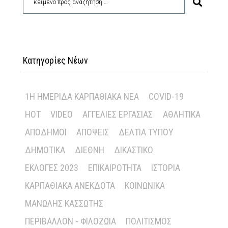
Κατηγορίες Νέων
1Η ΗΜΕΡΊΔΑ ΚΑΡΠΑΘΙΑΚΆ ΝΈΑ
COVID-19
HOT
VIDEO
ΑΓΓΕΛΊΕΣ ΕΡΓΑΣΊΑΣ
ΑΘΛΗΤΙΚΆ
ΑΠΌΔΗΜΟΙ
ΑΠΌΨΕΙΣ
ΔΕΛΤΊΑ ΤΎΠΟΥ
ΔΗΜΟΤΙΚΆ
ΔΙΕΘΝΉ
ΔΙΚΑΣΤΙΚΌ
ΕΚΛΟΓΈΣ 2023
ΕΠΙΚΑΙΡΌΤΗΤΑ
ΙΣΤΟΡΊΑ
ΚΑΡΠΑΘΙΑΚΆ ΑΝΈΚΔΟΤΑ
ΚΟΙΝΩΝΙΚΆ
ΜΑΝΏΛΗΣ ΚΑΣΣΏΤΗΣ
ΠΕΡΙΒΆΛΛΟΝ - ΦΙΛΟΖΩΊΑ
ΠΟΛΙΤΙΣΜΌΣ