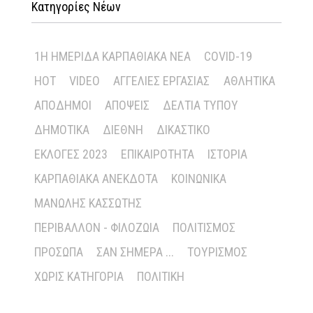
Κατηγορίες Νέων
1Η ΗΜΕΡΊΔΑ ΚΑΡΠΑΘΙΑΚΆ ΝΈΑ
COVID-19
HOT
VIDEO
ΑΓΓΕΛΊΕΣ ΕΡΓΑΣΊΑΣ
ΑΘΛΗΤΙΚΆ
ΑΠΌΔΗΜΟΙ
ΑΠΌΨΕΙΣ
ΔΕΛΤΊΑ ΤΎΠΟΥ
ΔΗΜΟΤΙΚΆ
ΔΙΕΘΝΉ
ΔΙΚΑΣΤΙΚΌ
ΕΚΛΟΓΈΣ 2023
ΕΠΙΚΑΙΡΌΤΗΤΑ
ΙΣΤΟΡΊΑ
ΚΑΡΠΑΘΙΑΚΆ ΑΝΈΚΔΟΤΑ
ΚΟΙΝΩΝΙΚΆ
ΜΑΝΏΛΗΣ ΚΑΣΣΏΤΗΣ
ΠΕΡΙΒΆΛΛΟΝ - ΦΙΛΟΖΩΊΑ
ΠΟΛΙΤΙΣΜΌΣ
ΠΡΌΣΩΠΑ
ΣΑΝ ΣΉΜΕΡΑ ...
ΤΟΥΡΙΣΜΌΣ
ΧΩΡΊΣ ΚΑΤΗΓΟΡΊΑ
ΠΟΛΙΤΙΚΉ