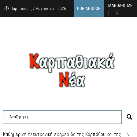
MΑΝΟΛΗΣ ΜΕΛΑΣ
ΕΚΔΗΛΩΣΗ ΤΙΜΗ
Κάθε καλοκαίρι 
Παρασκευή, 7 Αυγούστου 2026
ΡΟΉ ΆΡΘΡΩΝ
Καθημερινή ηλεκτρονική εφημερίδα της Καρπάθου και της Η.Ν.